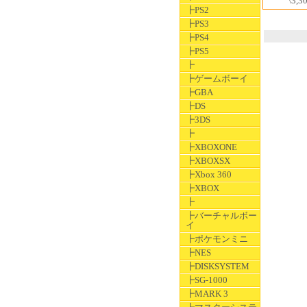
\3,3
┣PS2
┣PS3
┣PS4
┣PS5
┣
┣ゲームボーイ
┣GBA
┣DS
┣3DS
┣
┣XBOXONE
┣XBOXSX
┣Xbox 360
┣XBOX
┣
┣バーチャルボー
イ
┣ポケモンミニ
┣NES
┣DISKSYSTEM
┣SG-1000
┣MARK 3