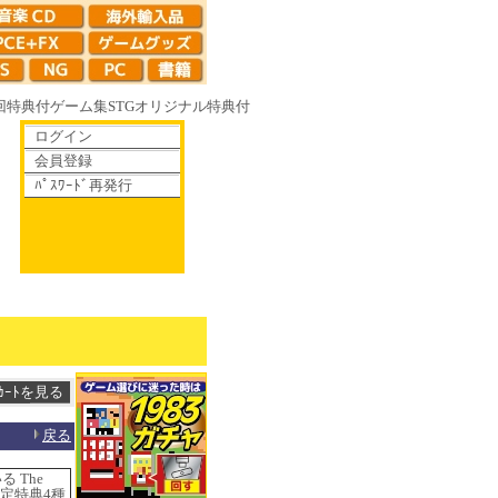
回特典付
ゲーム集
STG
オリジナル特典付
ログイン
会員登録
ﾊﾟｽﾜｰﾄﾞ再発行
散りゆく鏡の花へ 70年代風ロボットアニメ ゲッP-X アレサCOLLECTION
戻る
 The
83限定特典4種