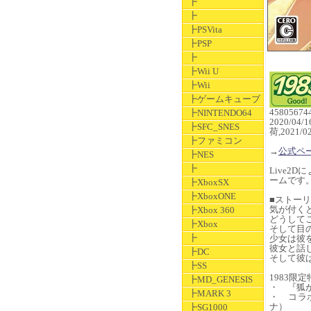
┣
┣
┣PSVita
┣PSP
┣
┣Wii U
┣Wii
┣ゲームキューブ
45805674
┣NINTENDO64
2020/04/
┣SFC_SNES
荷,2021/
┣ファミコン
→
公式ペ
┣NES
┣
Live2
ームです
┣XboxSX
┣XboxONE
■ストー
気が付く
┣Xbox 360
どうして
┣Xbox
そして目
┣
少女は彼
彼女と話
┣DC
そして彼
┣SS
1983限定
┣MD_GENESIS
・ 『狐
┣MARK 3
・ コラ
ナ）
┣SG1000