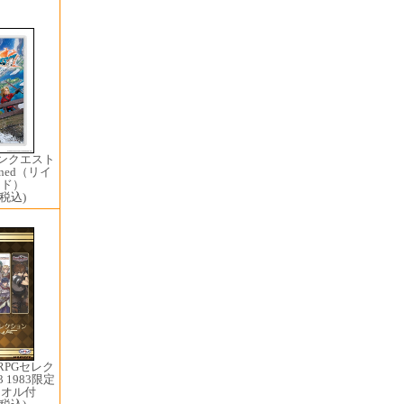
ゴンクエスト
gined（リイ
ンド）
(税込)
RPGセレク
3 1983限定
タオル付