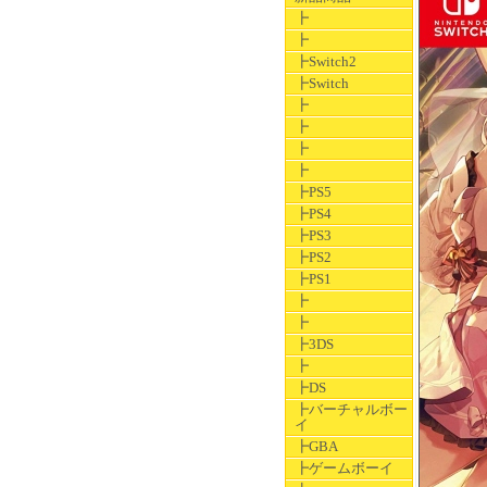
┣
┣
┣Switch2
┣Switch
┣
┣
┣
┣
┣PS5
┣PS4
┣PS3
┣PS2
┣PS1
┣
┣
┣3DS
┣
┣DS
┣バーチャルボー
イ
┣GBA
┣ゲームボーイ