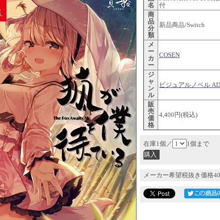
名
付
商
品
新品商品/Switch
分
類
メ
ー
COSEN
カ
ー
ジ
ャ
ビジュアルノベル AD
ン
ル
販
売
4,400円(税込)
価
格
在庫1個／
1個まで
メーカー希望税抜き価格40