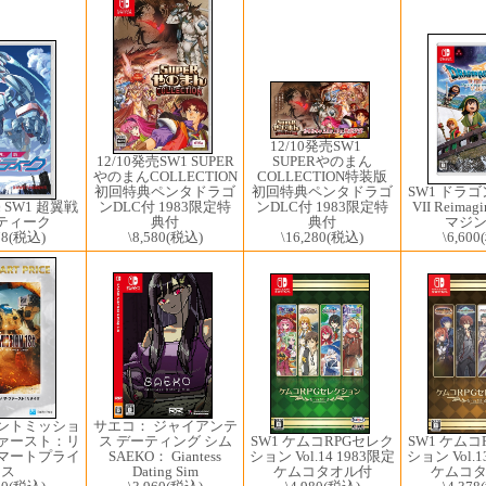
12/10発売SW1 ​
SUPERやのまん
12/10発売SW1 ​SUPER
COLLECTION特装版
やのまんCOLLECTION
初回特典ペンタドラゴ
SW1 ドラ
初回特典ペンタドラゴ
ンDLC付 1983限定特
VII Reima
ンDLC付 1983限定特
売 SW1 超翼戦
典付
マジ
典付
スティーク
\16,280
(税込)
\6,600
\8,580
(税込)
78
(税込)
ロントミッショ
サエコ： ジャイアンテ
ファースト：リ
ス デーティング シム
SW1 ケムコRPGセレク
SW1 ケムコ
スマートプライ
SAEKO： Giantess
ション Vol.14 1983限定
ション Vol.1
ス
Dating Sim
ケムコタオル付
ケムコ