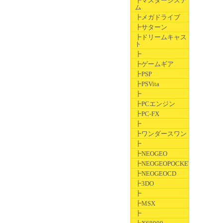
┣マスターシステ
ム
┣メガドライブ
┣サターン
┣ドリームキャス
ト
┣
┣ゲームギア
┣PSP
┣PSVita
┣
┣PCエンジン
┣PC-FX
┣
┣ワンダースワン
┣
┣NEOGEO
┣NEOGEOPOCKET
┣NEOGEOCD
┣3DO
┣
┣MSX
┣