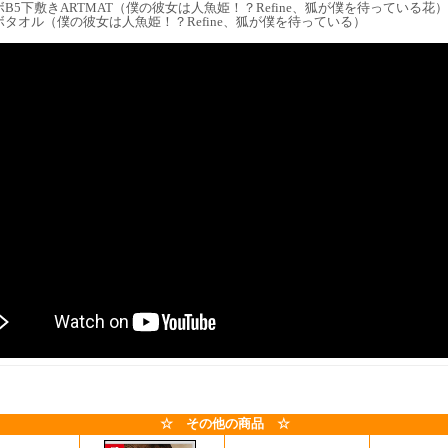
B5下敷きARTMAT（僕の彼女は人魚姫！？Refine、狐が僕を待っている花）
タオル（僕の彼女は人魚姫！？Refine、狐が僕を待っている）
☆ その他の商品 ☆