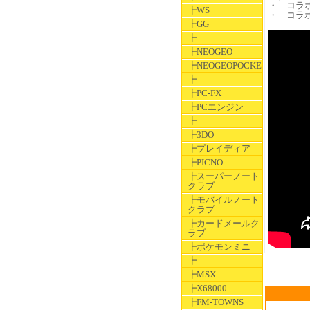
・ コラボ
┣WS
・ コラボ
┣GG
┣
┣NEOGEO
┣NEOGEOPOCKET
┣
┣PC-FX
┣PCエンジン
┣
┣3DO
┣プレイディア
┣PICNO
┣スーパーノート
クラブ
┣モバイルノート
クラブ
┣カードメールク
ラブ
┣ポケモンミニ
┣
┣MSX
┣X68000
┣FM-TOWNS