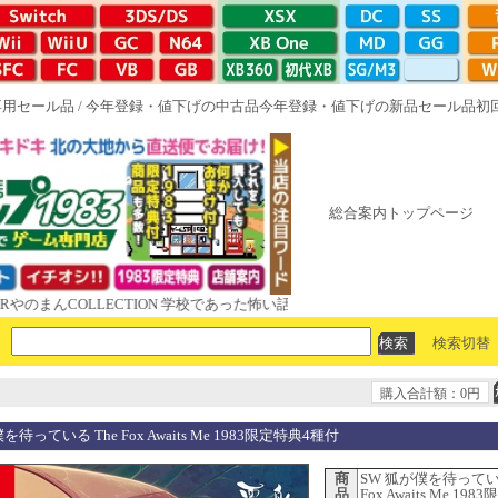
専用セール品
/
今年登録・値下げの中古品
今年登録・値下げの新品セール品
初
総合案内トップページ
COLLECTION 学校であった怖い話と晦󠄀つきこもり ルート16R やがて
検索切替
購入合計額：0円
を待っている The Fox Awaits Me 1983限定特典4種付
商
SW 狐が僕を待っている
品
Fox Awaits Me 19