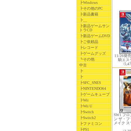
┣Windows
┣その他のPC
┣新品書籍
┣__
┣新品ゲームサン
トラCD
┣新品ゲームDVD
┣ご依頼品
┣レコード
┣ゲームグッズ
11/26発
┗その他
騎エ
\5,4
中古
┣
┣
┣SFC_SNES
┣NINTENDO64
┣ゲームキューブ
┣Wii
┣Wii U
┣Switch
SW1 フ
┣Switch2
ン ザ・
メイク 
┣ファミコン
┣PS1