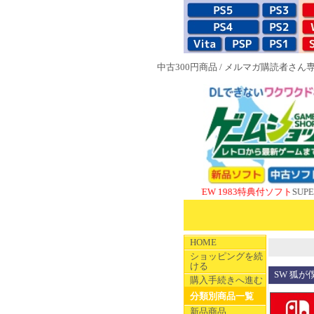
中古300円商品
/
メルマガ購読者さん
NEW 1983特典付ソフト
SUPERやのまん
HOME
ショッピングを続
ける
SW 狐が僕
購入手続きへ進む
分類別商品一覧
新品商品