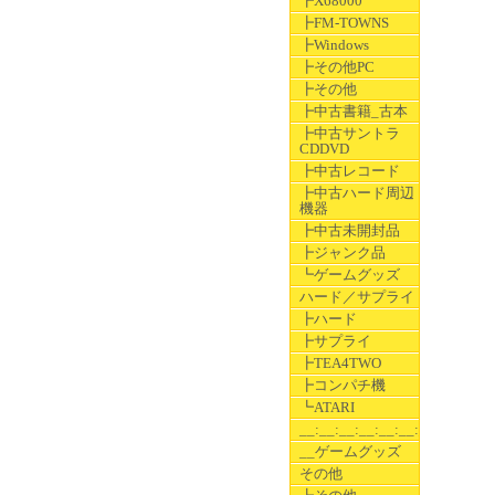
┣X68000
┣FM-TOWNS
┣Windows
┣その他PC
┣その他
┣中古書籍_古本
┣中古サントラ
CDDVD
┣中古レコード
┣中古ハード周辺
機器
┣中古未開封品
┣ジャンク品
┗ゲームグッズ
ハード／サプライ
┣ハード
┣サプライ
┣TEA4TWO
┣コンパチ機
┗ATARI
__:__:__:__:__:__:__
__ゲームグッズ
その他