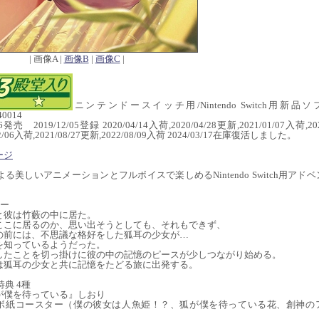
| 画像A |
画像B
|
画像C
|
ニンテンドースイッチ用/Nintendo Switch用新品ソ
40014
16発売 2019/12/05登録 2020/04/14入荷,2020/04/28更新,2021/01/07入荷,20
02/06入荷,2021/08/27更新,2022/08/09入荷 2024/03/17在庫復活しました。
ージ
Dによる美しいアニメーションとフルボイスで楽しめるNintendo Switch用アド
。
リー
と彼は竹藪の中に居た。
ここに居るのか、思い出そうとしても、それもできず、
の前には、不思議な格好をした狐耳の少女が…
を知っているようだった。
したことを切っ掛けに彼の中の記憶のピースが少しつながり始める。
は狐耳の少女と共に記憶をたどる旅に出発する。
特典 4種
が僕を待っている』しおり
ボ紙コースター（僕の彼女は人魚姫！？、狐が僕を待っている花、創神の