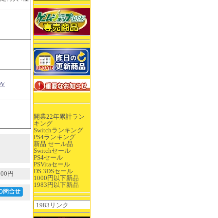
V
開業22年累計ラン
キング
Switchランキング
PS4ランキング
新品 セール品
Switchセール
PS4セール
PSVitaセール
DS 3DSセール
00円
1000円以下新品
1983円以下新品