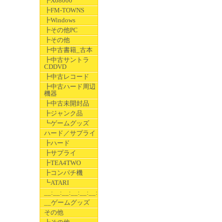
┣X68000
┣FM-TOWNS
┣Windows
┣その他PC
┣その他
┣中古書籍_古本
┣中古サントラ
CDDVD
┣中古レコード
┣中古ハード周辺
機器
┣中古未開封品
┣ジャンク品
┗ゲームグッズ
ハード／サプライ
┣ハード
┣サプライ
┣TEA4TWO
┣コンパチ機
┗ATARI
__:__:__:__:__:__:__
__ゲームグッズ
その他