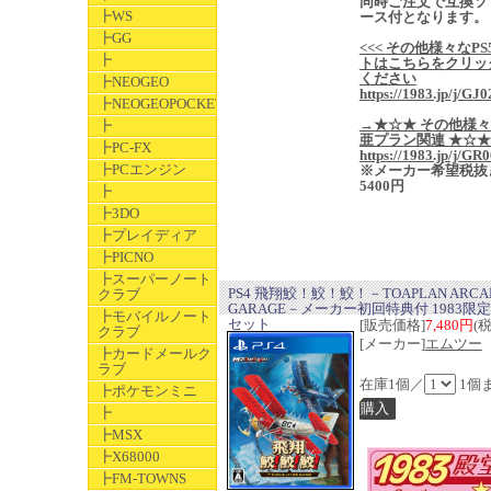
同時ご注文で互換ソ
┣WS
ース付となります。
┣GG
<<< その他様々なPS
┣
トはこちらをクリッ
ください
┣NEOGEO
https://1983.jp/j/GJ0
┣NEOGEOPOCKET
→★☆★ その他様
┣
亜プラン関連 ★☆
┣PC-FX
https://1983.jp/j/GR
┣PCエンジン
※メーカー希望税抜
5400円
┣
┣3DO
┣プレイディア
┣PICNO
┣スーパーノート
PS4 飛翔鮫！鮫！鮫！－TOAPLAN ARCA
クラブ
GARAGE－メーカー初回特典付 1983限
┣モバイルノート
セット
[販売価格]
7,480円
(
クラブ
[メーカー]
エムツー
┣カードメールク
ラブ
在庫1個／
1個
┣ポケモンミニ
┣
┣MSX
┣X68000
┣FM-TOWNS