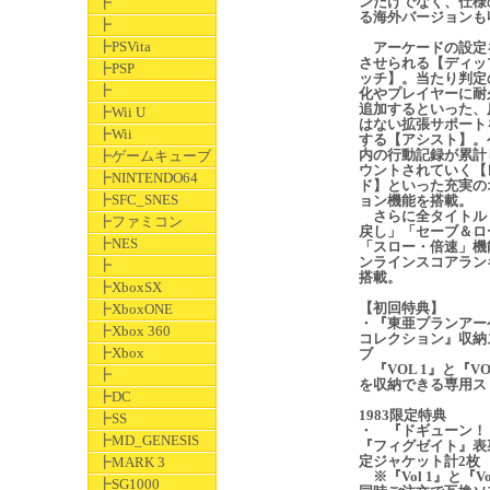
ンだけでなく、仕様
┣
る海外バージョンも
┣
┣PSVita
アーケードの設定
させられる【ディッ
┣PSP
ッチ】。当たり判定
┣
化やプレイヤーに耐
追加するといった、
┣Wii U
はない拡張サポート
┣Wii
する【アシスト】。
内の行動記録が累計
┣ゲームキューブ
ウントされていく【
┣NINTENDO64
ド】といった充実の
┣SFC_SNES
ョン機能を搭載。
さらに全タイトル
┣ファミコン
戻し」「セーブ＆ロ
┣NES
「スロー・倍速」機
ンラインスコアラン
┣
搭載。
┣XboxSX
【初回特典】
┣XboxONE
・『東亜プランアー
┣Xbox 360
コレクション』収納
┣Xbox
ブ
『VOL 1』と『VO
┣
を収納できる専用ス
┣DC
1983限定特典
┣SS
・ 『ドギューン！
┣MD_GENESIS
『フィグゼイト』表
定ジャケット計2枚
┣MARK 3
※『Vol 1』と『Vo
┣SG1000