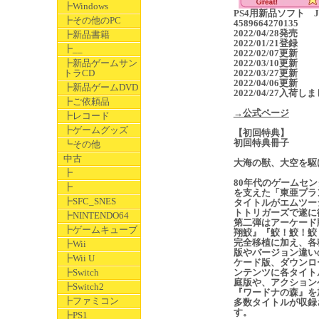
┣Windows
PS4用新品ソフト J
┣その他のPC
4589664270135
2022/04/28発売
┣新品書籍
2022/01/21登録
┣__
2022/02/07更新
┣新品ゲームサン
2022/03/10更新
トラCD
2022/03/27更新
2022/04/06更新
┣新品ゲームDVD
2022/04/27入荷し
┣ご依頼品
→公式ページ
┣レコード
┣ゲームグッズ
【初回特典】
初回特典冊子
┗その他
中古
大海の獣、大空を駆
┣
80年代のゲームセン
┣
を支えた「東亜プラ
┣SFC_SNES
タイトルがエムツー
トトリガーズで遂に
┣NINTENDO64
第二弾はアーケード
┣ゲームキューブ
翔鮫』『鮫！鮫！鮫
完全移植に加え、各
┣Wii
版やバージョン違い
┣Wii U
ケード版、ダウンロ
┣Switch
ンテンツに各タイト
庭版や、アクション
┣Switch2
『ワードナの森』を
┣ファミコン
多数タイトルが収録
す。
┣PS1