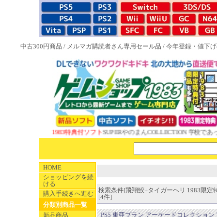
中古300円商品
/
メルマガ購読者さん専用セール品
/
今年登録・値下げ
NEW 1983特典付ソフト
SUPERやのまんCOLLECTION 学校であっ
HOME
ショッピングを続
ける
検索条件[飛翔鮫+タイガーヘリ 1983限定
購入手続きへ進む
[4件]
分類別商品一覧
PS5 東亜プラン アーケードコレクション V
新品商品