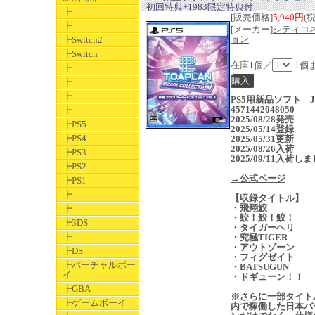
初回特典+1983限定特典付
┣
[販売価格]
5,940円
(
┣
[メーカー]
シティコ
ョン
┣Switch2
┣Switch
在庫1個／
1個
┣
┣
┣
PS5用新品ソフト J
4571442048050
┣
2025/08/28発売
┣PS5
2025/05/14登録
┣PS4
2025/05/31更新
2025/08/26入荷
┣PS3
2025/09/11入荷し
┣PS2
→公式ページ
┣PS1
┣
【収録タイトル】
・飛翔鮫
┣
・鮫！鮫！鮫！
┣3DS
・タイガーヘリ
┣
・究極TIGER
・アウトゾーン
┣DS
・フィグゼイト
┣バーチャルボー
・BATSUGUN
イ
・ドギューン！！
┣GBA
※さらに一部タイト
┣ゲームボーイ
内で稼働した日本バ