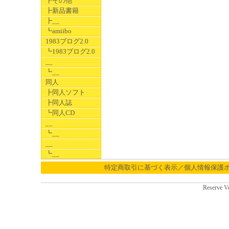
┣その他
┣新品書籍
┣__
┗amiibo
1983ブログ2.0
┗1983ブログ2.0
__
┗__
同人
┣同人ソフト
┣同人誌
┗同人CD
__
┗__
__
┗__
特定商取引に基づく表示／個人情報保護
Reserve V