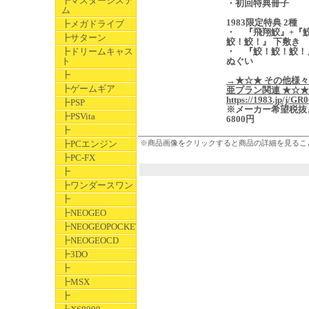
┣マスターシステ
・初回特典冊子
ム
1983限定特典 2種
┣メガドライブ
・ 『飛翔鮫』+『
┣サターン
鮫！鮫！』 下敷き
┣ドリームキャス
・ 『鮫！鮫！鮫！
ト
ぬぐい
┣
→★☆★ その他様
┣ゲームギア
亜プラン関連 ★☆
https://1983.jp/j/GR
┣PSP
※メーカー希望税抜
┣PSVita
6800円
┣
┣PCエンジン
※商品画像をクリックすると商品の詳細を見るこ
┣PC-FX
┣
┣ワンダースワン
┣
┣NEOGEO
┣NEOGEOPOCKET
┣NEOGEOCD
┣3DO
┣
┣MSX
┣