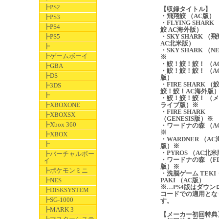
┣PS2
【収録タイトル】
・飛翔鮫 （AC版）
┣PS3
・FLYING SHARK
┣PS4
鮫 AC海外版）
┣PS5
・SKY SHARK （
AC北米版）
┣
・SKY SHARK （N
┣ゲームボーイ
※
・鮫！鮫！鮫！ （A
┣GBA
・鮫！鮫！鮫！ （AC
┣DS
版）
・FIRE SHARK （
┣3DS
鮫！鮫！AC海外版
┣
・鮫！鮫！鮫！ （
┣XBOXONE
ライブ版）※
・FIRE SHARK
┣XBOXSX
（GENESIS版）※
┣Xbox 360
・ワードナの森 （A
※
┣XBOX
・WARDNER （AC
┣
版）※
・PYROS （AC北
┣バーチャルボー
・ワードナの森 （FD
イ
版）※
┣ポケモンミニ
・洗脳ゲーム TEKI
┣NES
PAKI （AC版）
※…PS4版はダウン
┣DISKSYSTEM
コードでの適用とな
┣SG-1000
す。
┣MARK 3
【メーカー初回特典