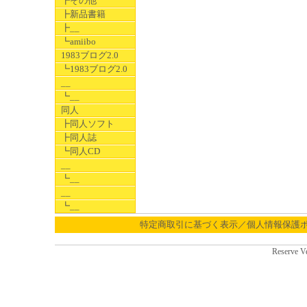
┣その他
┣新品書籍
┣__
┗amiibo
1983ブログ2.0
┗1983ブログ2.0
__
┗__
同人
┣同人ソフト
┣同人誌
┗同人CD
__
┗__
__
┗__
特定商取引に基づく表示／個人情報保護
Reserve V