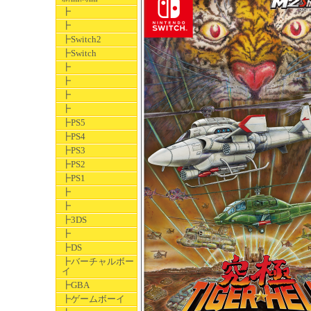
┣
┣
┣Switch2
┣Switch
┣
┣
┣
┣
┣PS5
┣PS4
┣PS3
┣PS2
┣PS1
┣
┣
┣3DS
┣
┣DS
┣バーチャルボー
イ
┣GBA
┣ゲームボーイ