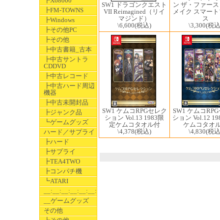
┣X68000
SW1 ドラゴンクエスト
ン ザ・ファー
┣FM-TOWNS
VII Reimagined（リイ
メイク スマー
マジンド）
ス
┣Windows
\6,600
(税込)
\3,300
(税込
┣その他PC
┣その他
┣中古書籍_古本
┣中古サントラ
CDDVD
┣中古レコード
┣中古ハード周辺
機器
┣中古未開封品
SW1 ケムコRPGセレク
SW1 ケムコRP
┣ジャンク品
ション Vol.13 1983限
ション Vol.12 1
┗ゲームグッズ
定ケムコタオル付
ケムコタオ
\4,378
(税込)
\4,830
(税込
ハード／サプライ
┣ハード
┣サプライ
┣TEA4TWO
┣コンパチ機
┗ATARI
__:__:__:__:__:__:__
__ゲームグッズ
その他