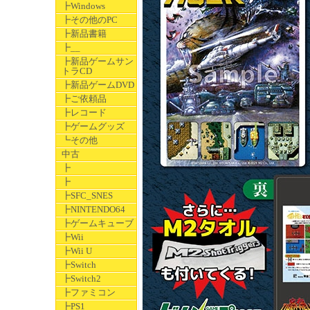
┣Windows
┣その他のPC
┣新品書籍
┣__
┣新品ゲームサン
トラCD
┣新品ゲームDVD
┣ご依頼品
┣レコード
┣ゲームグッズ
┗その他
中古
┣
┣
┣SFC_SNES
┣NINTENDO64
┣ゲームキューブ
┣Wii
┣Wii U
┣Switch
┣Switch2
┣ファミコン
┣PS1