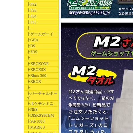
┣PS2
┣PS3
┣PS4
┣PS5
┣
┣ゲームボーイ
┣GBA
┣DS
┣3DS
┣
┣XBOXONE
┣XBOXSX
┣Xbox 360
┣XBOX
┣
┣バーチャルボー
イ
┣ポケモンミニ
┣NES
┣DISKSYSTEM
┣SG-1000
┣MARK 3