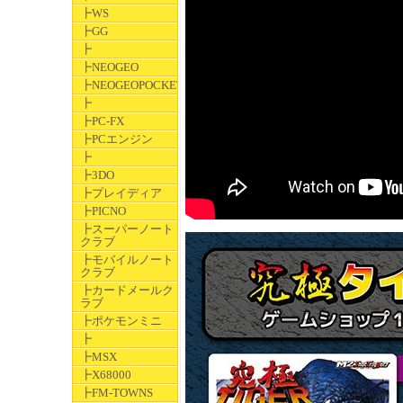
┣WS
┣GG
┣
┣NEOGEO
┣NEOGEOPOCKET
┣
┣PC-FX
┣PCエンジン
┣
┣3DO
┣プレイディア
┣PICNO
┣スーパーノート
クラブ
┣モバイルノート
クラブ
┣カードメールク
ラブ
┣ポケモンミニ
┣
┣MSX
┣X68000
┣FM-TOWNS