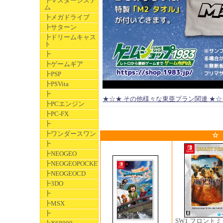
┣マスターシステ
ム
┣メガドライブ
┣サターン
┣ドリームキャス
ト
┣
┣ゲームギア
┣PSP
┣PSVita
┣
★☆★ その他様々な東亜プラン関連 ★☆★ https
┣PCエンジン
┣PC-FX
┣
┣ワンダースワン
☆
┣
┣NEOGEO
┣NEOGEOPOCKET
┣NEOGEOCD
┣3DO
┣
┣MSX
┣
SW1 フロント