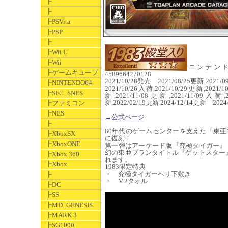
┣
┣
┣PSVita
┣PSP
┣
┣Wii U
┣Wii
ニンテンドース
┣ゲームキューブ
4589664270128
2021/10/28発売 2021/08/25更新 2021/0
┣NINTENDO64
2021/10/26入荷,2021/10/29更新,2021/1
┣SFC_SNES
新,2021/11/08更新,2021/11/09入荷,
新,2022/02/19更新 2024/12/14更新 2
┣ファミコン
┣NES
→公式ページ
┣
80年代のゲームセンターを支えた「東
┣XboxSX
に復刻！
┣XboxONE
第一弾はアーケード版『究極タイガー』
幻の東亜プランタイトル『ゲットスター』、
┣Xbox 360
れます。
┣Xbox
1983限定特典
・ 究極タイガーヘリ下敷き
┣
・ M2タオル
┣DC
┣SS
┣MD_GENESIS
┣MARK 3
┣SG1000