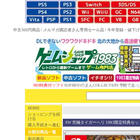
中古300円商品
/
メルマガ購読者さん専用セール品
/
今年登録・値下げ
NEW 1983特典付ソフト
SUPERやのまんCOLLECTION 学校であった怖
HOME
ショッピングを続
ける
SW 究極タイガーヘリ 1983限定特典セッ
購入手続きへ進む
分類別商品一覧
新品商品