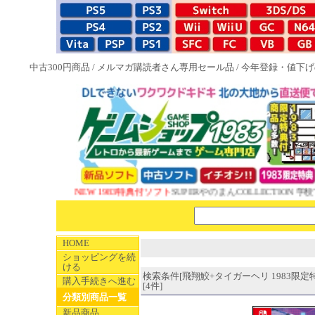
中古300円商品
/
メルマガ購読者さん専用セール品
/
今年登録・値下げ
NEW 1983特典付ソフト
SUPERやのまんCOLLECTION 学校
HOME
ショッピングを続
ける
検索条件[飛翔鮫+タイガーヘリ 1983限定
購入手続きへ進む
[4件]
分類別商品一覧
新品商品