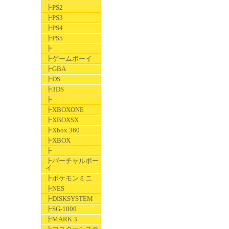
┣PS2
┣PS3
┣PS4
┣PS5
┣
┣ゲームボーイ
┣GBA
┣DS
┣3DS
┣
┣XBOXONE
┣XBOXSX
┣Xbox 360
┣XBOX
┣
┣バーチャルボー
イ
┣ポケモンミニ
┣NES
┣DISKSYSTEM
┣SG-1000
┣MARK 3