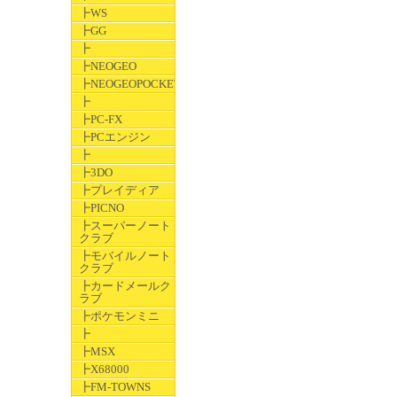
┣WS
┣GG
┣
┣NEOGEO
┣NEOGEOPOCKET
┣
┣PC-FX
┣PCエンジン
┣
┣3DO
┣プレイディア
┣PICNO
┣スーパーノート
クラブ
┣モバイルノート
クラブ
┣カードメールク
ラブ
┣ポケモンミニ
┣
┣MSX
┣X68000
┣FM-TOWNS