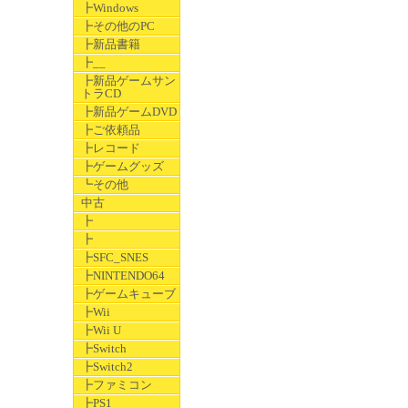
┣Windows
┣その他のPC
┣新品書籍
┣__
┣新品ゲームサン
トラCD
┣新品ゲームDVD
┣ご依頼品
┣レコード
┣ゲームグッズ
┗その他
中古
┣
┣
┣SFC_SNES
┣NINTENDO64
┣ゲームキューブ
┣Wii
┣Wii U
┣Switch
┣Switch2
┣ファミコン
┣PS1