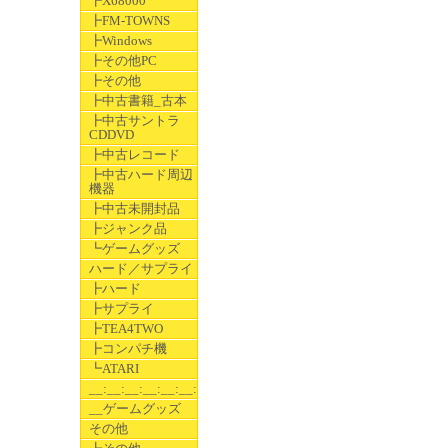
┣X68000
┣FM-TOWNS
┣Windows
┣その他PC
┣その他
┣中古書籍_古本
┣中古サントラ
CDDVD
┣中古レコード
┣中古ハード周辺
機器
┣中古未開封品
┣ジャンク品
┗ゲームグッズ
ハード／サプライ
┣ハード
┣サプライ
┣TEA4TWO
┣コンパチ機
┗ATARI
__:__:__:__:__:__:__
__ゲームグッズ
その他