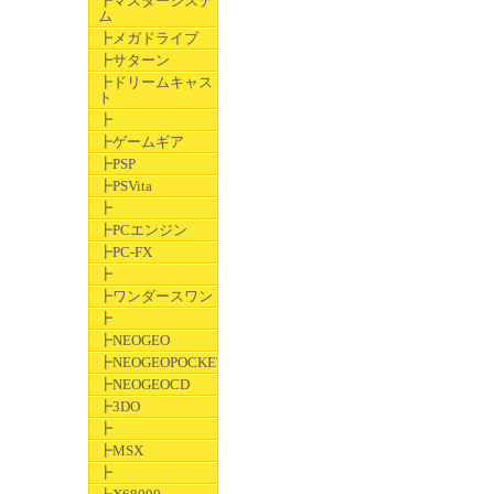
┣マスターシステ
ム
┣メガドライブ
┣サターン
┣ドリームキャス
ト
┣
┣ゲームギア
┣PSP
┣PSVita
┣
┣PCエンジン
┣PC-FX
┣
┣ワンダースワン
┣
┣NEOGEO
┣NEOGEOPOCKET
┣NEOGEOCD
┣3DO
┣
┣MSX
┣