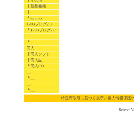
┣その他
┣新品書籍
┣__
┗amiibo
1983ブログ2.0
┗1983ブログ2.0
__
┗__
同人
┣同人ソフト
┣同人誌
┗同人CD
__
┗__
__
┗__
特定商取引に基づく表示／個人情報保護
Reserve V