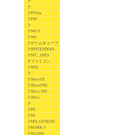
┣
┣
┣PSVita
┣PSP
┣
┣Wii U
┣Wii
┣ゲームキューブ
┣NINTENDO64
┣SFC_SNES
┣ファミコン
┣NES
┣
┣XboxSX
┣XboxONE
┣Xbox 360
┣Xbox
┣
┣DC
┣SS
┣MD_GENESIS
┣MARK 3
┣SG1000