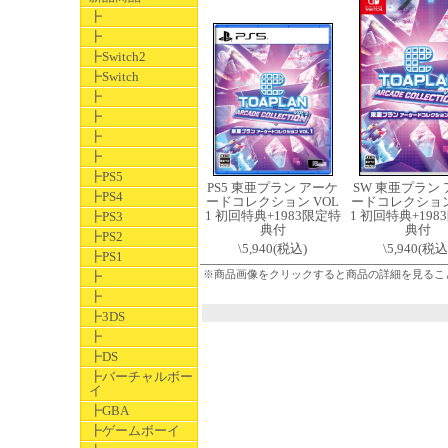
┣
┣
┣Switch2
┣Switch
┣
┣
┣
┣
┣PS5
PS5 東亜プラン アーケ
SW 東亜プラン
┣PS4
ードコレクション VOL
ードコレクション
1 初回特典+1983限定特
1 初回特典+198
┣PS3
典付
典付
┣PS2
\5,940(税込)
\5,940(税込
┣PS1
※商品画像をクリックすると商品の詳細を見るこ
┣
┣
┣3DS
┣
┣DS
┣バーチャルボー
イ
┣GBA
┣ゲームボーイ