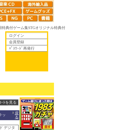
回特典付
ゲーム集
STG
オリジナル特典付
ログイン
会員登録
ﾊﾟｽﾜｰﾄﾞ再発行
がて散りゆく鏡の花へ 70年代風ロボットアニメ ゲッP-X アレサCOLLECT
戻
ラッ
る
ド デジタ