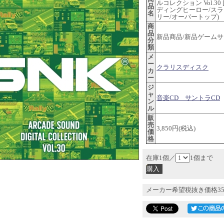
ルコレクション Vol.30 
品
ディングヒーロー/ス
名
リー/オーバートップ)
商
品
新品商品/新品ゲームサ
分
類
メ
ー
クラリスディスク
カ
ー
ジ
ャ
音楽CD サントラCD
ン
ル
販
売
3,850円(税込)
価
格
在庫1個／
1個まで
メーカー希望税抜き価格35