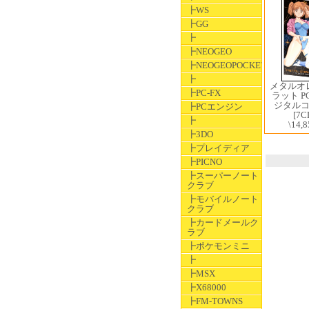
┣WS
┣GG
┣
┣NEOGEO
┣NEOGEOPOCKET
┣
メタルオ
┣PC-FX
ラット 
ジタル
┣PCエンジン
[7C
┣
\14,8
┣3DO
┣プレイディア
┣PICNO
┣スーパーノート
クラブ
┣モバイルノート
クラブ
┣カードメールク
ラブ
┣ポケモンミニ
┣
┣MSX
┣X68000
┣FM-TOWNS