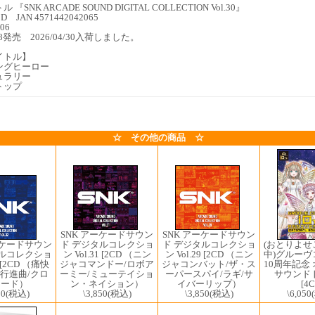
『SNK ARCADE SOUND DIGITAL COLLECTION Vol.30』
JAN 4571442042065
06
1/28発売 2026/04/30入荷しました。
イトル】
ングヒーロー
ュラリー
トップ
☆ その他の商品 ☆
SNK アーケードサウン
SNK アーケードサウン
(おとりよ
ーケードサウン
ド デジタルコレクショ
ド デジタルコレクショ
中)グルー
タルコレクショ
ン Vol.31 [2CD （ニン
ン Vol.29 [2CD （ニン
10周年記念
2 [2CD （痛快
ジャコマンドー/ロボア
ジャコンバット/ザ・ス
サウンド
N行進曲/クロ
ーミー/ミューテイショ
ーパースパイ/ラギ/サ
[4
ソード）
ン・ネイション）
イバーリップ）
\6,050
50
(税込)
\3,850
(税込)
\3,850
(税込)