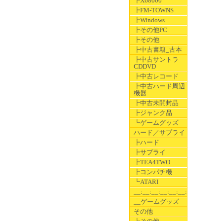
┣X68000
┣FM-TOWNS
┣Windows
┣その他PC
┣その他
┣中古書籍_古本
┣中古サントラ
CDDVD
┣中古レコード
┣中古ハード周辺
機器
┣中古未開封品
┣ジャンク品
┗ゲームグッズ
ハード／サプライ
┣ハード
┣サプライ
┣TEA4TWO
┣コンパチ機
┗ATARI
__:__:__:__:__:__:__
__ゲームグッズ
その他