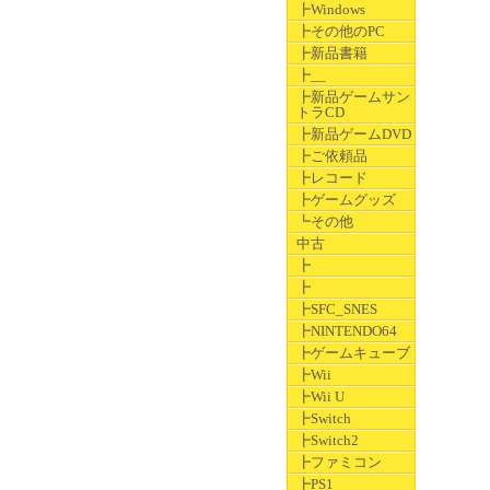
┣Windows
┣その他のPC
┣新品書籍
┣__
┣新品ゲームサン
トラCD
┣新品ゲームDVD
┣ご依頼品
┣レコード
┣ゲームグッズ
┗その他
中古
┣
┣
┣SFC_SNES
┣NINTENDO64
┣ゲームキューブ
┣Wii
┣Wii U
┣Switch
┣Switch2
┣ファミコン
┣PS1