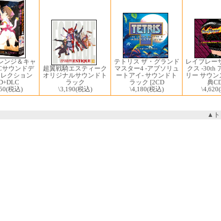
レイブレー
テトリス ザ・グランド
レンジ＆キャ
クス -30t
超翼戦騎エスティーク
マスター4 -アブソリュ
PCサウンドデ
リー サウンズ-
オリジナルサウンドト
ートアイ- サウンドト
コレクション
典C
ラック
ラック [2CD
D+DLC
\4,620
\3,190
(税込)
\4,180
(税込)
50
(税込)
▲ト