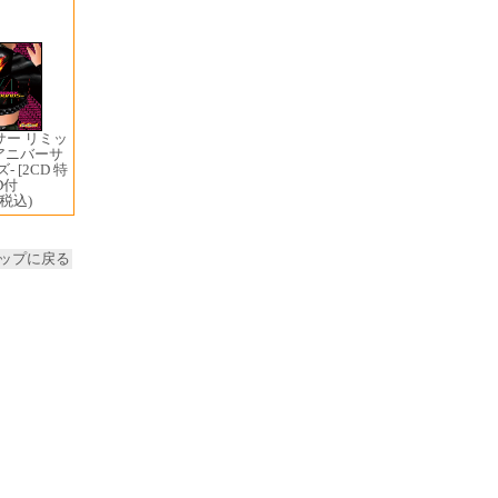
サー リミッ
h アニバーサ
 [2CD 特
D付
(税込)
ップに戻る