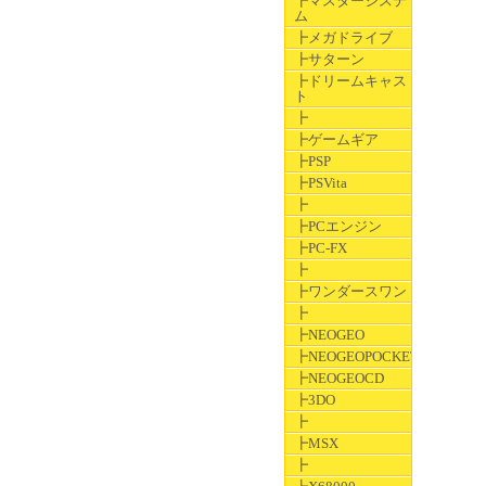
┣マスターシステ
ム
┣メガドライブ
┣サターン
┣ドリームキャス
ト
┣
┣ゲームギア
┣PSP
┣PSVita
┣
┣PCエンジン
┣PC-FX
┣
┣ワンダースワン
┣
┣NEOGEO
┣NEOGEOPOCKET
┣NEOGEOCD
┣3DO
┣
┣MSX
┣