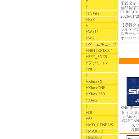
┣
正式タイトル 
┣
新品音楽CD 
CLRC-101
┣PSVita
2026/0
┣PSP
【収録タ
┣
ライディ
┣Wii U
スラッシ
┣Wii
オーバー
┣ゲームキューブ
┣NINTENDO64
┣SFC_SNES
┣ファミコン
┣NES
┣
┣XboxSX
┣XboxONE
┣Xbox 360
┣Xbox
┣
SNK ア
ド デジ
┣DC
ン Vol.3
┣SS
GANGA
┣MD_GENESIS
ス
\3,8
┣MARK 3
┣SG1000