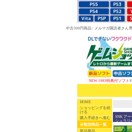
中古300円商品
/
メルマガ購読者さん
NEW 1983特典付ソフト
SUPERや
HOME
ショッピングを続
ける
SNK ア
購入手続きへ進む
シュラリ
分類別商品一覧
新品商品