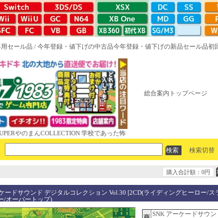
専用セール品
/
今年登録・値下げの中古品
今年登録・値下げの新品セール品
初
総合案内トップページ
のまんCOLLECTION 学校であった怖い話と晦󠄀つきこもり ルート16R や
検索切替
購入合計額：0円
ーケードサウンド デジタルコレクション Vol.30 [2CD(ライディングヒーロー/ス
ー/オーバートップ)
SNK アーケードサウン
商