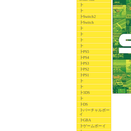
┣
┣
┣Switch2
┣Switch
┣
┣
┣
┣
┣PS5
┣PS4
┣PS3
┣PS2
┣PS1
┣
┣
┣3DS
┣
┣DS
┣バーチャルボー
イ
┣GBA
┣ゲームボーイ