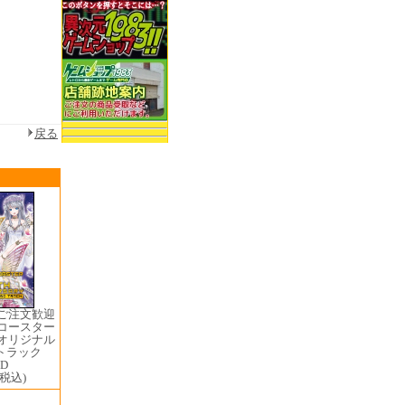
戻る
せご注文歓迎
ヴコースター
 オリジナル
トラック
CD
(税込)