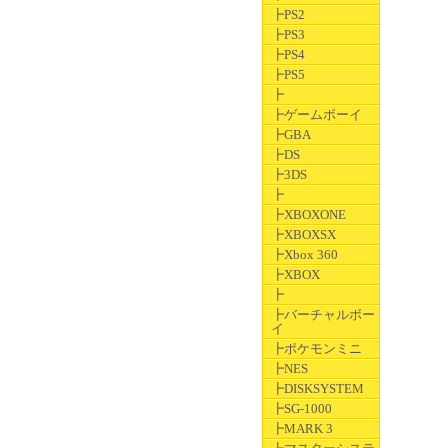
┣PS2
┣PS3
┣PS4
┣PS5
┣
┣ゲームボーイ
┣GBA
┣DS
┣3DS
┣
┣XBOXONE
┣XBOXSX
┣Xbox 360
┣XBOX
┣
┣バーチャルボー
イ
┣ポケモンミニ
┣NES
┣DISKSYSTEM
┣SG-1000
┣MARK 3