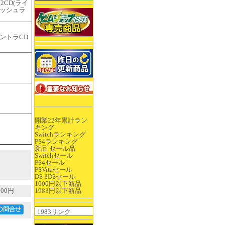
[2CD(ライ
ラッシュラ
ントラCD
開業22年累計ラン
キング
Switchランキング
PS4ランキング
新品 セール品
Switchセール
PS4セール
PSVitaセール
DS 3DSセール
1000円以下新品
00円
1983円以下新品