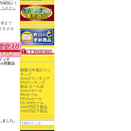
定ジャケット
0円
(税込)
ィコネクシ
1個まで
できませ
イッチ
itch用新品
開業22年累計ラン
キング
売
Switchランキング
PS4ランキング
新品 セール品
Switchセール
PS4セール
PSVitaセール
DS 3DSセール
1000円以下新品
1983円以下新品
入荷しました。