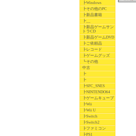
┣Windows
┣その他のPC
┣新品書籍
┣__
┣新品ゲームサン
トラCD
┣新品ゲームDVD
┣ご依頼品
┣レコード
┣ゲームグッズ
┗その他
中古
┣
┣
┣SFC_SNES
┣NINTENDO64
┣ゲームキューブ
┣Wii
┣Wii U
┣Switch
┣Switch2
┣ファミコン
┣PS1