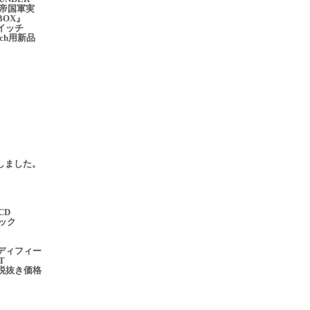
 帝国軍実
BOX』
イッチ
itch用新品
売
更新しました。
CD
ブック
ディフィー
T
税抜き価格