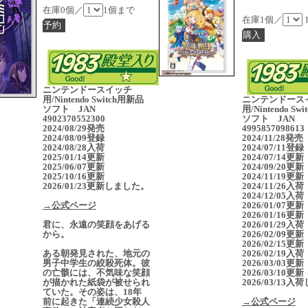
在庫0個／
1個まで
在庫1個／
ニンテンドースイッチ
用/Nintendo Switch用新品
ニンテンドース
ソフト JAN
用/Nintendo Sw
4902370552300
ソフト JAN
2024/08/29発売
4995857098613
2024/08/09登録
2024/11/28発
2024/08/28入荷
2024/07/11登録
2025/01/14更新
2024/07/14更新
2025/06/07更新
2024/09/20更新
2025/10/16更新
2024/11/19更新
2026/01/23更新しました。
2024/11/26入荷
2024/12/05入荷
→公式ページ
2026/01/07更新
2026/01/16更新
君に、永遠の笑顔をあげる
2026/01/29入荷
から。
2026/02/09更新
2026/02/15更新
ある朝発見された、地元の
2026/02/19入荷
男子中学生の絞殺死体。彼
2026/03/03更新
の亡骸には、不気味な笑顔
2026/03/10更新
が描かれた紙袋が被せられ
2026/03/13
ていた。その姿は、18年
前に起きた「連続少女殺人
→公式ページ