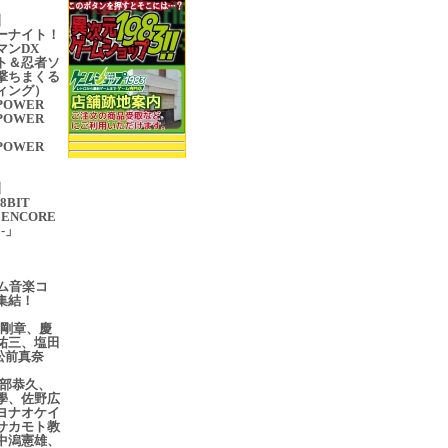
】
ーナイト！
マンDX
ト＆忍者ソ
撃ちまくる
ィング）
 POWER
 POWER
 POWER
】
BIT
 ENCORE
n -」
ム音楽コ
集結！
本剛章、慶
祐三、塩田
、松前真奈
、
、渡部恭久、
學、佐野広
ヨナオケイ
サカモト教
中潟憲雄、