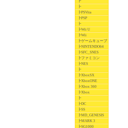
┣
┣
┣PSVita
┣PSP
┣
┣Wii U
┣Wii
┣ゲームキューブ
┣NINTENDO64
┣SFC_SNES
┣ファミコン
┣NES
┣
┣XboxSX
┣XboxONE
┣Xbox 360
┣Xbox
┣
┣DC
┣SS
┣MD_GENESIS
┣MARK 3
┣SG1000