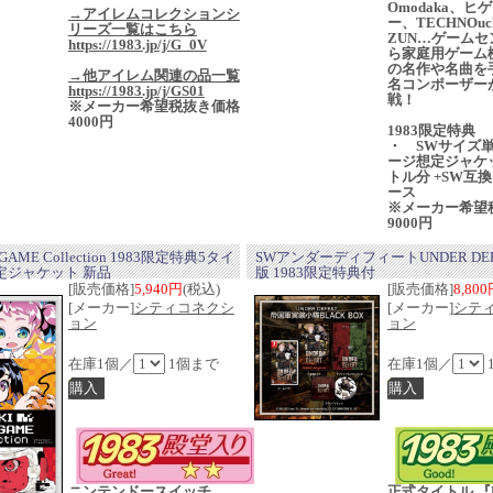
Omodaka、ヒ
→アイレムコレクションシ
ー、TECHNOuc
リーズ一覧はこちら
ZUN…ゲームセ
https://1983.jp/j/G_0V
ら家庭用ゲーム
の名作や名曲を
→他アイレム関連の品一覧
名コンポーザー
https://1983.jp/j/GS01
戦！
※メーカー希望税抜き価格
4000円
1983限定特典
・ SWサイズ
ージ想定ジャケッ
トル分 +SW互
ース
※メーカー希望
9000円
it GAME Collection 1983限定特典5タイ
SWアンダーディフィートUNDER DE
定ジャケット 新品
版 1983限定特典付
[販売価格]
5,940円
(税込)
[販売価格]
8,80
[メーカー]
シティコネクシ
[メーカー]
シテ
ョン
ョン
在庫1個／
1個まで
在庫1個／
ニンテンドースイッチ
正式タイトル 『