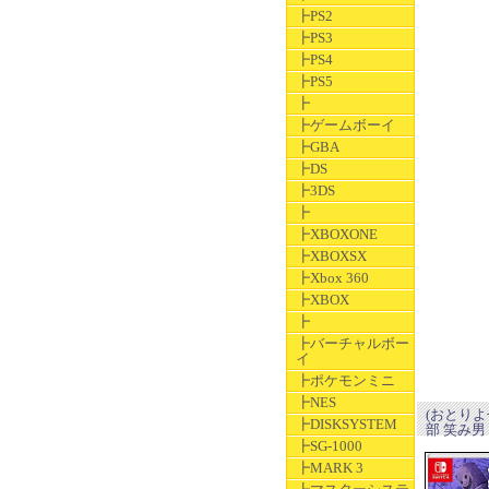
┣PS2
┣PS3
┣PS4
┣PS5
┣
┣ゲームボーイ
┣GBA
┣DS
┣3DS
┣
┣XBOXONE
┣XBOXSX
┣Xbox 360
┣XBOX
┣
┣バーチャルボー
イ
┣ポケモンミニ
┣NES
(おとり
┣DISKSYSTEM
部 笑み男
┣SG-1000
┣MARK 3