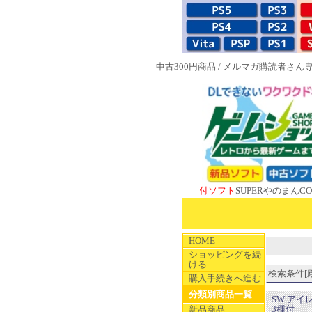
中古300円商品
/
メルマガ購読者さん
NEW 1983特典付ソフト
SUPERやのまんCOLLECT
HOME
ショッピングを続
ける
検索条件[殿堂
購入手続きへ進む
分類別商品一覧
SW アイ
3種付
新品商品