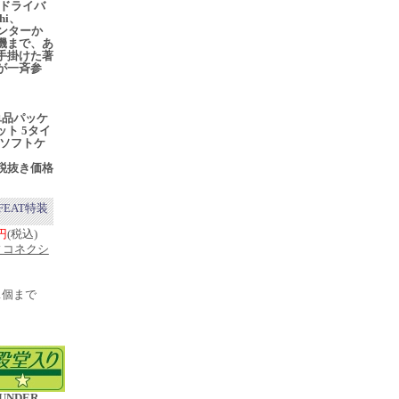
ゲドライバ
hi、
ンターか
機まで、あ
手掛けた著
が一斉参
単品パッケ
ト 5タイ
換ソフトケ
税抜き価格
FEAT特装
0円
(税込)
ィコネクシ
1個まで
UNDER