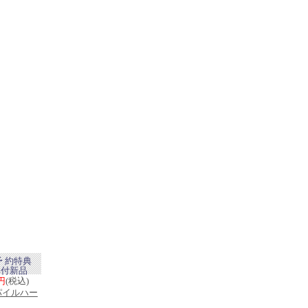
予 約特典
典付新品
0円
(税込)
パイルハー