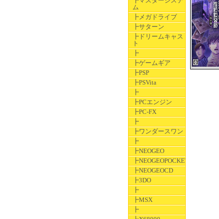
┣マスターシステ
ム
┣メガドライブ
┣サターン
┣ドリームキャス
ト
┣
┣ゲームギア
┣PSP
┣PSVita
┣
┣PCエンジン
┣PC-FX
┣
┣ワンダースワン
┣
┣NEOGEO
┣NEOGEOPOCKET
┣NEOGEOCD
┣3DO
┣
┣MSX
┣