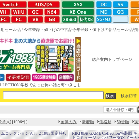
専用セール品
/
今年登録・値下げの中古品
今年登録・値下げの新品セール品
初
総合案内トップページ
ION 学校であった怖い話と晦󠄀つきこもり ルート16R やがて散りゆく鏡の花へ
検索切替
購入合計額：0円
入] [1006件]
画像のみ
新着順
価格順
50音順
実
レムコレクションVol．2 1983限定特典
RIKI 8Bit GAME Collection特装
トロミュージックパワーBOX メーカ