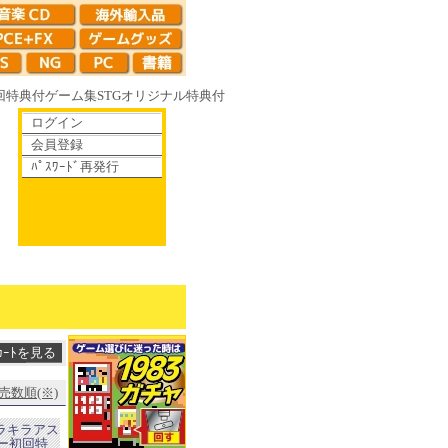
回特典付
ゲーム集
STG
オリジナル特典付
ログイン
会員登録
ﾊﾟｽﾜｰﾄﾞ再発行
 70年代風ロボットアニメ ゲッP-X アレサCOLLECTION 1993-1
売数順(※)
版 キラキラアス
ー初回特