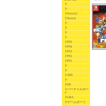
┣
┣
┣Switch2
┣Switch
┣
┣
┣
┣
┣PS5
┣PS4
┣PS3
┣PS2
┣PS1
┣
┣
┣3DS
┣
┣DS
┣バーチャルボー
イ
┣GBA
┣ゲームボーイ