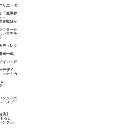
クリエータ
て「魔導物
ート！
世界観はそ
ラクターた
しい世界を
！
＆ディレク
米光一成、
ザイン：戸
ーデザイ
、エナミカ
．n．
グ
バンクルの
レースプー
特典】
き下ろし
バンクル」