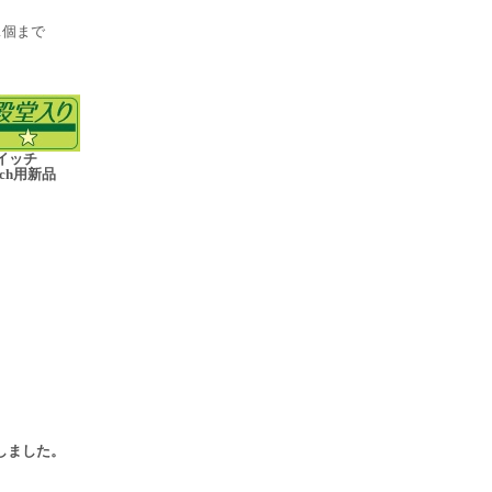
1個まで
イッチ
itch用新品
売
入荷しました。