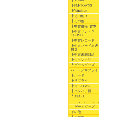
┣X68000
┣FM-TOWNS
┣Windows
┣その他PC
┣その他
┣中古書籍_古本
┣中古サントラ
CDDVD
┣中古レコード
┣中古ハード周辺
機器
┣中古未開封品
┣ジャンク品
┗ゲームグッズ
ハード／サプライ
┣ハード
┣サプライ
┣TEA4TWO
┣コンパチ機
┗ATARI
__:__:__:__:__:__:__
__ゲームグッズ
その他