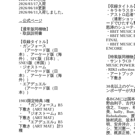
2026/03/17入荷
【収録タイトル
2026/06/10更新
・キラキラスタ
2026/06/11入荷しました。
・アストロ忍者
（連射ショッ
→公式ページ
ードでひたすら
怒涛のシューテ
【通常版同梱物】
・8BIT MUSIC
・取扱説明書
・8BIT MUSIC
FINAL
【収録タイトル】
・8BIT MUSIC
・ガンフォース
ENCORE
（アーケード版（日
本）、アーケード版（海
【特装版同梱物
外）、SFC版（日本）、
・サントラCD「8
SNES版（米国））
MUSIC POWER
・ジオストーム
- RIKI collectio
（アーケード版（日
・アートブック
本）、アーケード版（海
・下敷き
外））
・エアデュエル
30名以上のゲー
（アーケード版（日
ンポーザーが大
本））
各BGMには国
1983限定特典 3種
野由利子、古代
・ 『ガンフォース』B5
信之、Tappy
下敷き（ART MAT）
美、hally、Bun
・ 『ジオストーム』B5
Robokabuto
下敷き（ART MAT）
除村武志、並木
・ 『エアデュエル』B5
明、安井洋介、
下敷き（ART MAT） 計3
シ、荒川憲一、
種
授、梶原正裕、