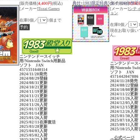
典付+1983限定特典5タイトル分想
[販売価格]
4,400円
(税込)
[販売価格]
9,90
(増量)
[メーカー]
Tozai Games
[メーカー]
シテ
ョン
在庫0個／
1個まで
在庫0個／
現在お取り扱い
ん。
ニンテンドースイッチ
用/Nintendo Switch用新品
ニンテンドース
ソフト JAN
用/Nintendo Sw
4571551640114
ソフト JAN
2024/11/28発売
4571442047886
2024/08/29登録
2024/11/28発
2024/08/31更新
2024/08/22登録
2024/10/21更新
2024/10/08更新
2024/11/19更新
2024/11/22更新
2024/11/21更新
2024/11/26入荷
2024/11/22更新
2024/12/05入荷
2024/11/26入荷
2024/12/15更新
2025/01/13更新
2024/12/26入荷
2025/01/14更新
2025/01/30入荷
2025/01/26入荷
2025/07/10入荷
2025/02/11在庫復活
2025/09/11入荷
2025/03/28更新
2025/10/25
2025/04/03入荷
2025/05/02入荷
→公式ページ
2025/10/25入荷