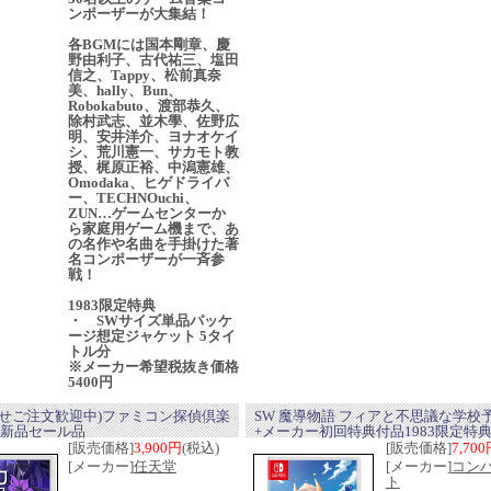
ンポーザーが大集結！
各BGMには国本剛章、慶
野由利子、古代祐三、塩田
信之、Tappy、松前真奈
美、hally、Bun、
Robokabuto、渡部恭久、
除村武志、並木學、佐野広
明、安井洋介、ヨナオケイ
シ、荒川憲一、サカモト教
授、梶原正裕、中潟憲雄、
Omodaka、ヒゲドライバ
ー、TECHNOuchi、
ZUN…ゲームセンターか
ら家庭用ゲーム機まで、あ
の名作や名曲を手掛けた著
名コンポーザーが一斉参
戦！
1983限定特典
・ SWサイズ単品パッケ
ージ想定ジャケット 5タイ
トル分
※メーカー希望税抜き価格
5400円
よせご注文歓迎中)ファミコン探偵倶楽
SW 魔導物語 フィアと不思議な学校
 新品セール品
+メーカー初回特典付品1983限定特
[販売価格]
3,900円
(税込)
[販売価格]
7,70
[メーカー]
任天堂
[メーカー]
コン
ト