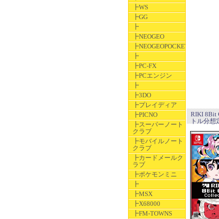
┣WS
┣GG
┣
┣NEOGEO
┣NEOGEOPOCKET
┣
┣PC-FX
┣PCエンジン
┣
┣3DO
┣プレイディア
RIKI 8B
┣PICNO
トル分想
┣スーパーノート
クラブ
┣モバイルノート
クラブ
┣カードメールク
ラブ
┣ポケモンミニ
┣
┣MSX
┣X68000
┣FM-TOWNS