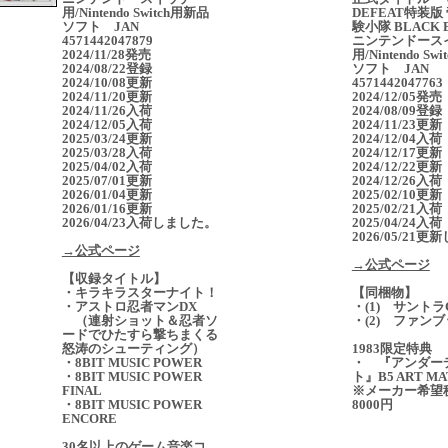
用/Nintendo Switch用新品
DEFEAT特装版
ソフト JAN
験小隊 BLACK 
4571442047879
ニンテンドース
2024/11/28発売
用/Nintendo Sw
2024/08/22登録
ソフト JAN
2024/10/08更新
4571442047763
2024/11/20更新
2024/12/05発
2024/11/26入荷
2024/08/09登録
2024/12/05入荷
2024/11/23更新
2025/03/24更新
2024/12/04入荷
2025/03/28入荷
2024/12/17更新
2025/04/02入荷
2024/12/22更新
2025/07/01更新
2024/12/26入荷
2026/01/04更新
2025/02/10更新
2026/01/16更新
2025/02/21入荷
2026/04/23入荷しました。
2025/04/24入荷
2026/05/21
→公式ページ
→公式ページ
【収録タイトル】
・キラキラスターナイト！
【同梱物】
・アストロ忍者マンDX
・(1) サントラ
（連射ショット＆忍者ソ
・(2) ファン
ードでひたすら撃ちまくる
怒涛のシューティング）
1983限定特典
・8BIT MUSIC POWER
・ 『アンダー
・8BIT MUSIC POWER
ト』B5 ART MA
FINAL
※メーカー希望
・8BIT MUSIC POWER
8000円
ENCORE
30名以上のゲーム音楽コ