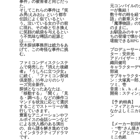
事件」の被害者と同じだっ
た。
元コンパイルの
そしてこれらの事件は『笑
ーが集結！
み男(えみお)』という都市
数十年の時を経
伝説によく似ているとい
語」の新章スタ
う。泣いている女の子の前
「魔導物語」の
に現れ、その命と引き換え
のままに。
に笑顔の紙袋を与えるとい
お馴染みのキャ
う不気味な噂話の起源と
ちの登場で懐か
は……？
堪能できるRPG
空木探偵事務所は総力をあ
げて、この奇怪な事件に挑
プロデューサー
む。
ター：安井光
アドバイザー：
ファミコンディスクシステ
織田健司
ムで発売した『消えた後継
キャラクターデ
者』『うしろに立つ少女』
部淑
に続く、「ファミコン探偵
サブキャラクタ
倶楽部」35年ぶりのシリ
ン：大塚真一郎
ーズ完全新作。
ツミ、壱
探偵となったあなたは、
音楽：k．h．d
「移動する」「聞く」「見
開発：スティン
る・調べる」などの操作コ
マンドを状況に応じて選択
【予 約特典】
することでストーリーが進
・フィアとカー
行していきます。
なかよしミニカ
豊富なアニメーションやフ
ン
ルボイスの会話シーンなど
による没入感のある演出
【メーカー初回
の、自ら謎を解き進めてゆ
・ “壱”さん描
くインタラクティブドラマ
「フィアとカー
です。
ミニ色紙