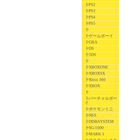
┣PS2
┣PS3
┣PS4
┣PS5
┣
┣ゲームボーイ
┣GBA
┣DS
┣3DS
┣
┣XBOXONE
┣XBOXSX
┣Xbox 360
┣XBOX
┣
┣バーチャルボー
イ
┣ポケモンミニ
┣NES
┣DISKSYSTEM
┣SG-1000
┣MARK 3