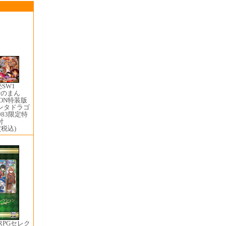
売SW1 ​
やのまん
ION特装版
ンタドラゴ
983限定特
付
(税込)
RPGセレク