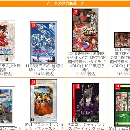
☆ その他の商品 ☆
12/10発
SUPER
12/10発売SW1 ​SUPER
COLLECT
やのまんCOLLECTION
初回特典ペ
初回特典ペンタドラゴ
ンDLC付 1
発売 東方少女綺
ンDLC付 1983限定特
11/26発売 SW1 超翼戦
典
想譚
典付
騎エスティーク
\16,280
50
(税込)
\8,580
(税込)
\5,478
(税込)
SW1 フロントミッショ
サエコ： ジャイアンテ
ラゴンクエスト
ン ザ・ファースト：リ
ス デーティング シム
SW1 ケムコ