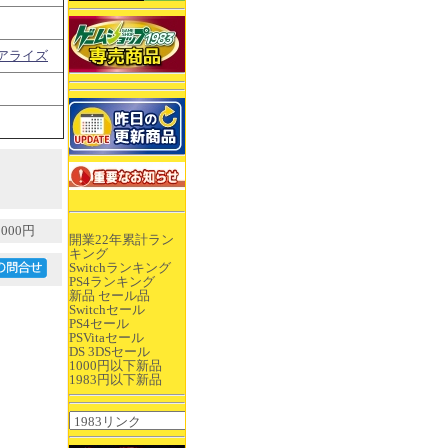
アライズ
000円
開業22年累計ラン
キング
Switchランキング
PS4ランキング
新品 セール品
Switchセール
PS4セール
PSVitaセール
DS 3DSセール
1000円以下新品
1983円以下新品