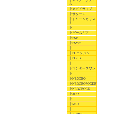
┣マスターシステ
ム
┣メガドライブ
┣サターン
┣ドリームキャス
ト
┣
┣ゲームギア
┣PSP
┣PSVita
┣
┣PCエンジン
┣PC-FX
┣
┣ワンダースワン
┣
┣NEOGEO
┣NEOGEOPOCKET
┣NEOGEOCD
┣3DO
┣
┣MSX
┣