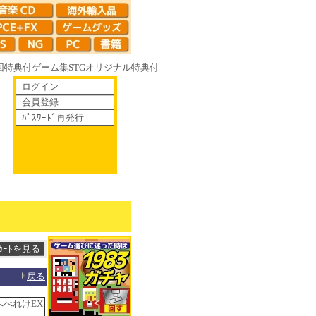
回特典付
ゲーム集
STG
オリジナル特典付
ログイン
会員登録
ﾊﾟｽﾜｰﾄﾞ再発行
やがて散りゆく鏡の花へ 70年代風ロボットアニメ ゲッP-X アレサCOLLECT
戻る
れへべれけEX