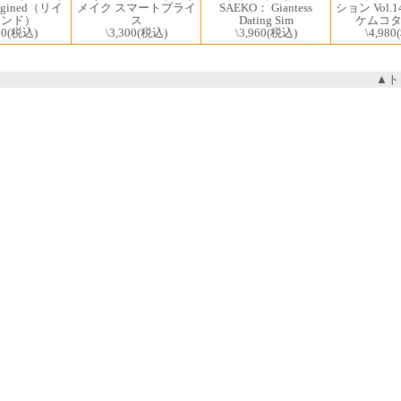
magined（リイ
メイク スマートプライ
SAEKO： Giantess
ション Vol.1
ジンド）
ス
Dating Sim
ケムコ
00
(税込)
\3,300
(税込)
\3,960
(税込)
\4,980
▲ト