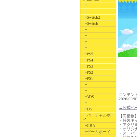
┣
┣
┣Switch2
┣Switch
┣
┣
┣
┣
┣PS5
┣PS4
┣PS3
┣PS2
┣PS1
┣
┣
ニンテンドー
┣3DS
2026/0
┣
→公式ペ
┣DS
┣バーチャルボー
【同梱物
イ
・特製キャ
・アクリ
┣GBA
・オリジ
┣ゲームボーイ
・スーパ