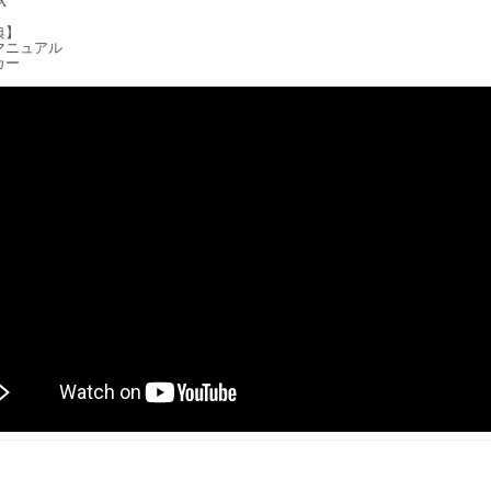
X
典】
マニュアル
カー