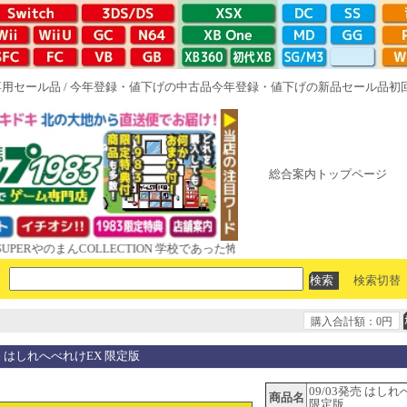
専用セール品
/
今年登録・値下げの中古品
今年登録・値下げの新品セール品
初
総合案内トップページ
のまんCOLLECTION 学校であった怖い話と晦󠄀つきこもり ルート16R 
検索切替
購入合計額：0円
発売 はしれへべれけEX 限定版
09/03発売 はし
商品名
限定版