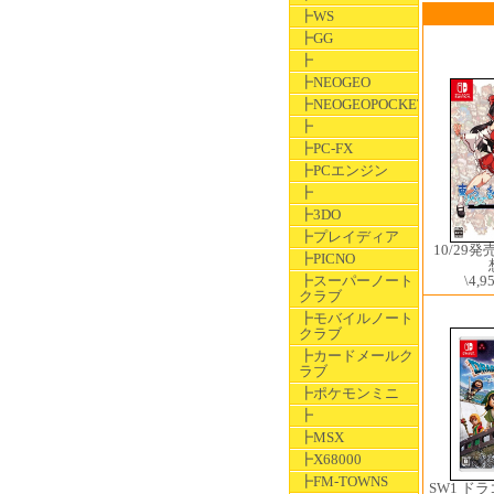
┣WS
┣GG
┣
┣NEOGEO
┣NEOGEOPOCKET
┣
┣PC-FX
┣PCエンジン
┣
┣3DO
┣プレイディア
10/29
┣PICNO
\4,9
┣スーパーノート
クラブ
┣モバイルノート
クラブ
┣カードメールク
ラブ
┣ポケモンミニ
┣
┣MSX
┣X68000
┣FM-TOWNS
SW1 ド