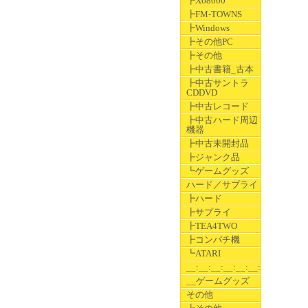
┣X68000
┣FM-TOWNS
┣Windows
┣その他PC
┣その他
┣中古書籍_古本
┣中古サントラ
CDDVD
┣中古レコード
┣中古ハード周辺
機器
┣中古未開封品
┣ジャンク品
┗ゲームグッズ
ハード／サプライ
┣ハード
┣サプライ
┣TEA4TWO
┣コンパチ機
┗ATARI
__:__:__:__:__:__:__
__ゲームグッズ
その他