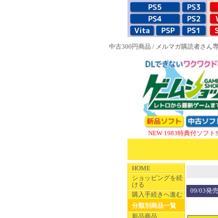
中古300円商品
/
メルマガ購読者さん
NEW 1983特典付ソフト
SUPERや
HOME
ショッピングを続
ける
09/03
購入手続きへ進む
分類別商品一覧
新品商品