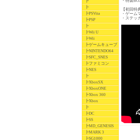
・特製BO
┣
┣
【初回特
┣PSVita
・ゲーム
・ステッ
┣PSP
┣
┣Wii U
┣Wii
┣ゲームキューブ
┣NINTENDO64
┣SFC_SNES
┣ファミコン
┣NES
┣
┣XboxSX
┣XboxONE
┣Xbox 360
┣Xbox
┣
┣DC
┣SS
┣MD_GENESIS
┣MARK 3
┣SG1000