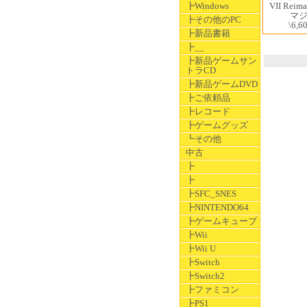
VII Rei
┣Windows
マ
┣その他のPC
\6,6
┣新品書籍
┣__
┣新品ゲームサン
トラCD
┣新品ゲームDVD
┣ご依頼品
┣レコード
┣ゲームグッズ
┗その他
中古
┣
┣
┣SFC_SNES
┣NINTENDO64
┣ゲームキューブ
┣Wii
┣Wii U
┣Switch
┣Switch2
┣ファミコン
┣PS1