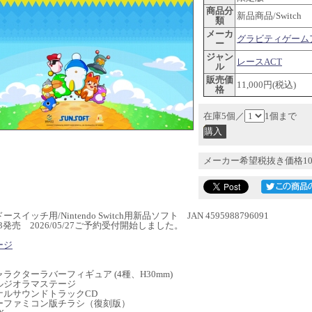
商品分
新品商品/Switch
類
メーカ
グラビティゲーム
ー
ジャン
レースACT
ル
販売価
11,000円(税込)
格
在庫5個／
1個まで
メーカー希望税抜き価格10
スイッチ用/Nintendo Switch用新品ソフト JAN 4595988796091
9/03発売 2026/05/27ご予約受付開始しました。
ージ
】
ラクターラバーフィギュア (4種、H30mm)
ルジオラマステージ
ナルサウンドトラックCD
ーファミコン版チラシ（復刻版）