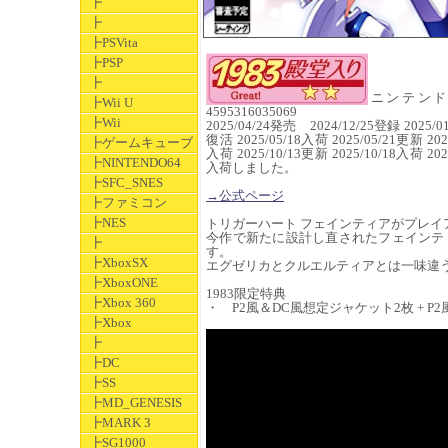
┣
┣
┣PSVita
┣PSP
┣
ニンテンドース
┣Wii U
4595316035069
┣Wii
2025/04/24発売 2024/12/25登録 2025/0
復活 2025/05/18入荷 2025/05/21更新 2025
┣ゲームキューブ
入荷 2025/10/13更新 2025/10/18入荷 2025
┣NINTENDO64
入荷しました。
┣SFC_SNES
→公式ページ
┣ファミコン
┣NES
トリガーハート フェインティアがプレイ
今作で新たに設計し直されたフェインテ
┣
す。
┣XboxSX
エグゼリカとクルエルティアとは一味違
┣XboxONE
1983限定特典
┣Xbox 360
・ P2風＆DC風想定ジャケット2枚 + P
┣Xbox
┣
┣DC
┣SS
┣MD_GENESIS
┣MARK 3
┣SG1000