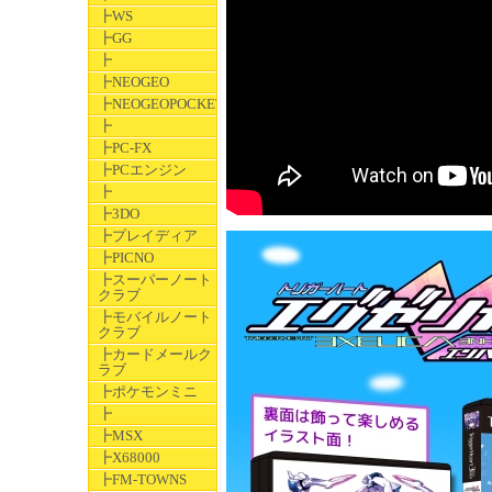
┣WS
┣GG
┣
┣NEOGEO
┣NEOGEOPOCKET
┣
┣PC-FX
┣PCエンジン
┣
┣3DO
┣プレイディア
┣PICNO
┣スーパーノート
クラブ
┣モバイルノート
クラブ
┣カードメールク
ラブ
┣ポケモンミニ
┣
┣MSX
┣X68000
┣FM-TOWNS