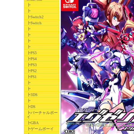
┣
┣
┣Switch2
┣Switch
┣
┣
┣
┣
┣PS5
┣PS4
┣PS3
┣PS2
┣PS1
┣
┣
┣3DS
┣
┣DS
┣バーチャルボー
イ
┣GBA
┣ゲームボーイ