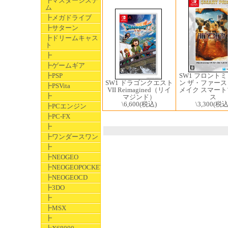
┣マスターシステ
ム
┣メガドライブ
┣サターン
┣ドリームキャス
ト
┣
┣ゲームギア
SW1 フロント
┣PSP
SW1 ドラゴンクエスト
ン ザ・ファー
┣PSVita
VII Reimagined（リイ
メイク スマー
┣
マジンド）
ス
\6,600
(税込)
\3,300
(税込
┣PCエンジン
┣PC-FX
┣
┣ワンダースワン
┣
┣NEOGEO
┣NEOGEOPOCKET
┣NEOGEOCD
┣3DO
┣
┣MSX
┣