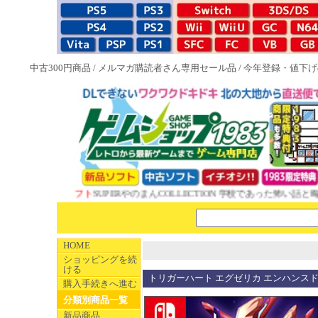
中古300円商品
/
メルマガ購読者さん専用セール品
/
今年登録・値下げ
83特典付ソフト
SUPERやのまんCOLLECTION 学校であった怖い話と晦󠄀
HOME
ショッピングを続
ける
トリガーハート エグゼリカ エンハンスド 
購入手続きへ進む
分類別商品一覧
新品商品