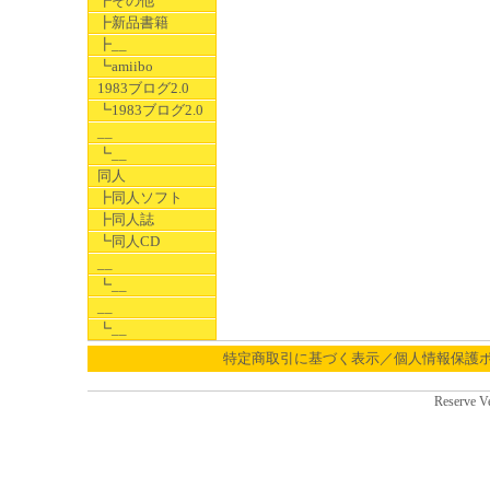
┣その他
┣新品書籍
┣__
┗amiibo
1983ブログ2.0
┗1983ブログ2.0
__
┗__
同人
┣同人ソフト
┣同人誌
┗同人CD
__
┗__
__
┗__
特定商取引に基づく表示／個人情報保護
Reserve V