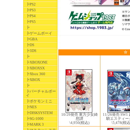
┣PS2
┣PS3
┣PS4
┣PS5
┣
┣ゲームボーイ
┣GBA
┣DS
┣3DS
☆
┣
┣XBOXONE
┣XBOXSX
┣Xbox 360
┣XBOX
┣
┣バーチャルボー
イ
┣ポケモンミニ
┣NES
┣DISKSYSTEM
10/29発売 東方少女綺
11/26発売 SW
想譚
┣SG-1000
騎エスティ
\4,950
(税込)
\5,478
(税込
┣MARK 3