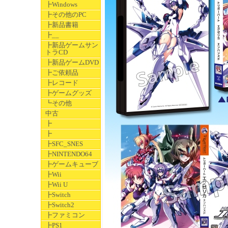
┣Windows
┣その他のPC
┣新品書籍
┣__
┣新品ゲームサン
トラCD
┣新品ゲームDVD
┣ご依頼品
┣レコード
┣ゲームグッズ
┗その他
中古
┣
┣
┣SFC_SNES
┣NINTENDO64
┣ゲームキューブ
┣Wii
┣Wii U
┣Switch
┣Switch2
┣ファミコン
┣PS1