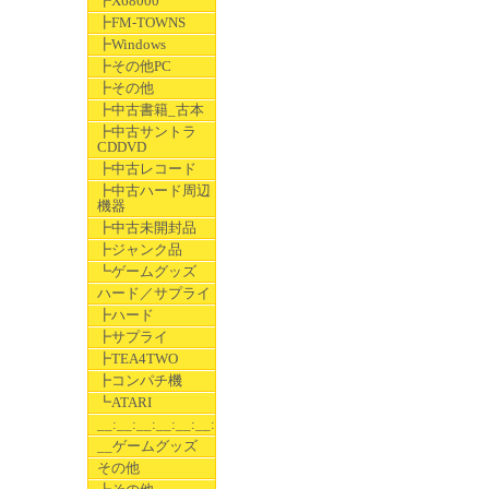
┣X68000
┣FM-TOWNS
┣Windows
┣その他PC
┣その他
┣中古書籍_古本
┣中古サントラ
CDDVD
┣中古レコード
┣中古ハード周辺
機器
┣中古未開封品
┣ジャンク品
┗ゲームグッズ
ハード／サプライ
┣ハード
┣サプライ
┣TEA4TWO
┣コンパチ機
┗ATARI
__:__:__:__:__:__:__
__ゲームグッズ
その他