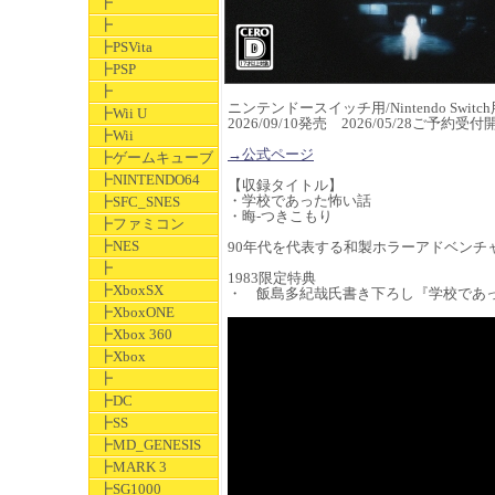
┣
┣
┣PSVita
┣PSP
┣
ニンテンドースイッチ用/Nintendo Switch
┣Wii U
2026/09/10発売 2026/05/28ご予約
┣Wii
→公式ページ
┣ゲームキューブ
┣NINTENDO64
【収録タイトル】
・学校であった怖い話
┣SFC_SNES
・晦-つきこもり
┣ファミコン
┣NES
90年代を代表する和製ホラーアドベンチ
┣
1983限定特典
┣XboxSX
・ 飯島多紀哉氏書き下ろし『学校であ
┣XboxONE
┣Xbox 360
┣Xbox
┣
┣DC
┣SS
┣MD_GENESIS
┣MARK 3
┣SG1000