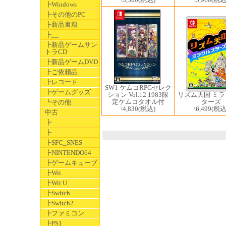
┣Windows
┣その他のPC
┣新品書籍
┣__
┣新品ゲームサン
トラCD
┣新品ゲームDVD
┣ご依頼品
┣レコード
SW1 ケムコRPGセレク
┣ゲームグッズ
リズム天国 ミ
ション Vol.12 1983限
ターズ
定ケムコタオル付
┗その他
\6,499
(税込
\4,830
(税込)
中古
┣
┣
┣SFC_SNES
┣NINTENDO64
┣ゲームキューブ
┣Wii
┣Wii U
┣Switch
┣Switch2
┣ファミコン
┣PS1