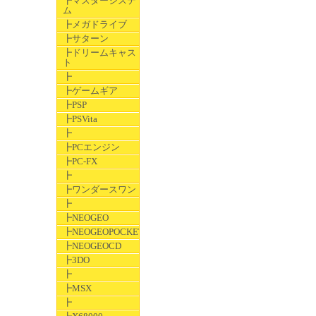
┣マスターシステ
ム
┣メガドライブ
┣サターン
┣ドリームキャス
ト
┣
┣ゲームギア
┣PSP
┣PSVita
┣
┣PCエンジン
┣PC-FX
┣
┣ワンダースワン
┣
┣NEOGEO
┣NEOGEOPOCKET
┣NEOGEOCD
┣3DO
┣
┣MSX
┣