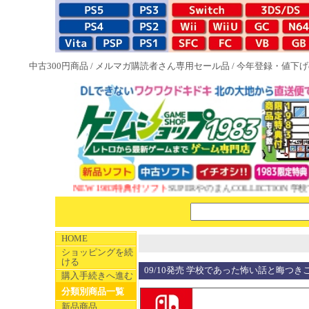
中古300円商品
/
メルマガ購読者さん専用セール品
/
今年登録・値下げ
NEW 1983特典付ソフト
SUPERやのまんCOLLECTION 学校
HOME
ショッピングを続
ける
09/10発売 学校であった怖い話と晦󠄀つき
購入手続きへ進む
分類別商品一覧
新品商品