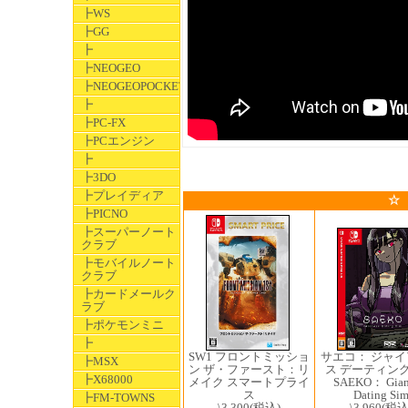
┣WS
┣GG
┣
┣NEOGEO
┣NEOGEOPOCKET
┣
┣PC-FX
┣PCエンジン
┣
┣3DO
┣プレイディア
☆
┣PICNO
┣スーパーノート
クラブ
┣モバイルノート
クラブ
┣カードメールク
ラブ
┣ポケモンミニ
┣
SW1 フロントミッショ
サエコ： ジャ
┣MSX
ン ザ・ファースト：リ
ス デーティング
┣X68000
メイク スマートプライ
SAEKO： Gian
ス
Dating Si
┣FM-TOWNS
\3,300
(税込)
\3,960
(税込