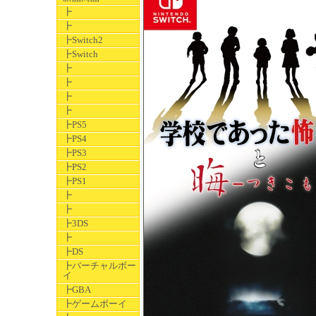
┣
┣
┣Switch2
┣Switch
┣
┣
┣
┣
┣PS5
┣PS4
┣PS3
┣PS2
┣PS1
┣
┣
┣3DS
┣
┣DS
┣バーチャルボー
イ
┣GBA
┣ゲームボーイ