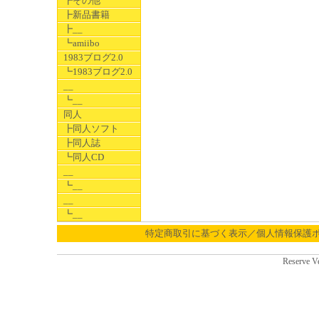
┣その他
┣新品書籍
┣__
┗amiibo
1983ブログ2.0
┗1983ブログ2.0
__
┗__
同人
┣同人ソフト
┣同人誌
┗同人CD
__
┗__
__
┗__
特定商取引に基づく表示／個人情報保護
Reserve V