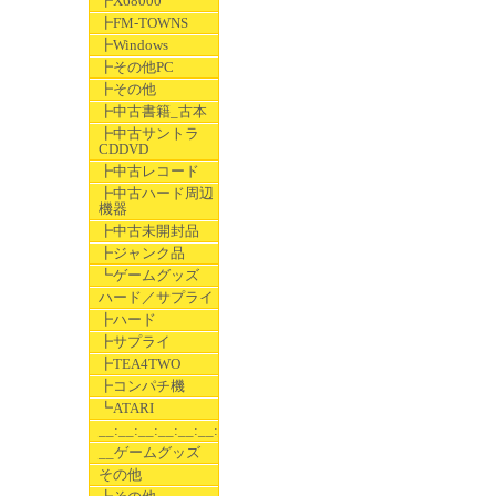
┣X68000
┣FM-TOWNS
┣Windows
┣その他PC
┣その他
┣中古書籍_古本
┣中古サントラ
CDDVD
┣中古レコード
┣中古ハード周辺
機器
┣中古未開封品
┣ジャンク品
┗ゲームグッズ
ハード／サプライ
┣ハード
┣サプライ
┣TEA4TWO
┣コンパチ機
┗ATARI
__:__:__:__:__:__:__
__ゲームグッズ
その他