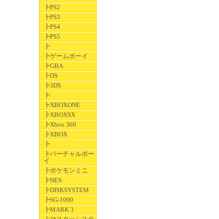
┣PS2
┣PS3
┣PS4
┣PS5
┣
┣ゲームボーイ
┣GBA
┣DS
┣3DS
┣
┣XBOXONE
┣XBOXSX
┣Xbox 360
┣XBOX
┣
┣バーチャルボー
イ
┣ポケモンミニ
┣NES
┣DISKSYSTEM
┣SG-1000
┣MARK 3