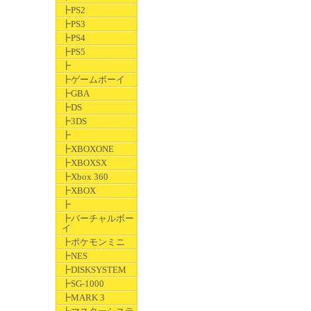
┣PS2
┣PS3
┣PS4
┣PS5
┣
┣ゲームボーイ
┣GBA
┣DS
┣3DS
┣
┣XBOXONE
┣XBOXSX
┣Xbox 360
┣XBOX
┣
┣バーチャルボー
イ
┣ポケモンミニ
┣NES
┣DISKSYSTEM
┣SG-1000
┣MARK 3