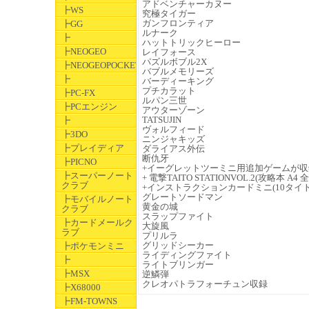
アドベンチャーカヌー
┣WS
究極タイガー
ガンフロンティア
┣GG
ルナーク
┣
ハットトリックヒーロー
┣NEOGEO
レイフォース
パズルボブル2X
┣NEOGEOPOCKET
バブルメモリーズ
┣
バーディーキング
プチカラット
┣PC-FX
ルパン三世
┣PCエンジン
アウターゾーン
TATSUJIN
┣
ヴォルフィード
┣3DO
ニンジャキッズ
┣プレイディア
ダライアス外伝
断仇牙
┣PICNO
+イーグレットツーミニ用追加ゲームが収
┣スーパーノート
+ 電撃TAITO STATIONVOL.2(攻略本 A4
クラブ
+インストラクションカードミニ(10タイト
グレートソードマン
┣モバイルノート
黄金の城
クラブ
スラップファイト
┣カードメールク
大旋風
ラブ
プリルラ
グリッドシーカー
┣ポケモンミニ
ライディングファイト
┣
ライトブリンガー
┣MSX
逆鱗弾
クレオパトラフォーチュン収録
┣X68000
┣FM-TOWNS