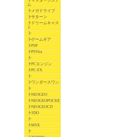
┣マスターシステ
ム
┣メガドライブ
┣サターン
┣ドリームキャス
ト
┣
┣ゲームギア
┣PSP
┣PSVita
┣
┣PCエンジン
┣PC-FX
┣
┣ワンダースワン
┣
┣NEOGEO
┣NEOGEOPOCKET
┣NEOGEOCD
┣3DO
┣
┣MSX
┣