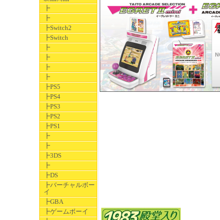
┣
┣
┣Switch2
┣Switch
┣
┣
┣
┣
┣PS5
┣PS4
┣PS3
┣PS2
┣PS1
┣
┣
┣3DS
┣
┣DS
┣バーチャルボー
イ
┣GBA
┣ゲームボーイ