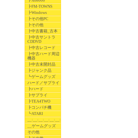
┣X68000
┣FM-TOWNS
┣Windows
┣その他PC
┣その他
┣中古書籍_古本
┣中古サントラ
CDDVD
┣中古レコード
┣中古ハード周辺
機器
┣中古未開封品
┣ジャンク品
┗ゲームグッズ
ハード／サプライ
┣ハード
┣サプライ
┣TEA4TWO
┣コンパチ機
┗ATARI
__:__:__:__:__:__:__
__ゲームグッズ
その他