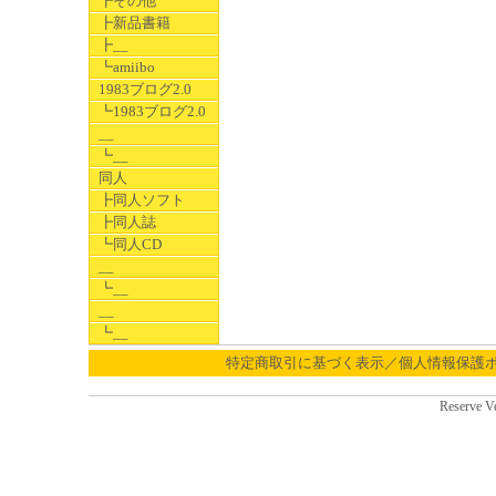
┣その他
┣新品書籍
┣__
┗amiibo
1983ブログ2.0
┗1983ブログ2.0
__
┗__
同人
┣同人ソフト
┣同人誌
┗同人CD
__
┗__
__
┗__
特定商取引に基づく表示／個人情報保護
Reserve V