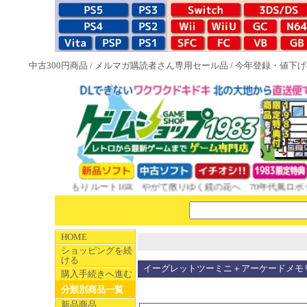
中古300円商品
/
メルマガ購読者さん専用セール品
/
今年登録・値下げ
怖い話と晦󠄀つきこもり ルート16R やがて散りゆく鏡の花へ 70年代風ロボット
HOME
ショッピングを続
ける
イーグレットツーミニ＋アーケードメモ
購入手続きへ進む
分類別商品一覧
新品商品