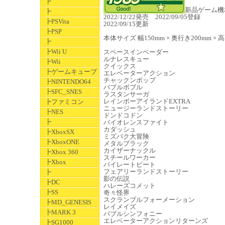
┣
新品ゲーム機本体
┣
2022/12/22発売 2022/09/05登録
┣PSVita
2022/09/15更新
┣PSP
本体サイズ 幅150mm × 奥行き200mm × 高
┣
┣Wii U
スペースインベーダー
ルナレスキュー
┣Wii
クイックス
┣ゲームキューブ
エレベーターアクション
チャックンポップ
┣NINTENDO64
バブルボブル
┣SFC_SNES
ラスタンサーガ
レインボーアイランドEXTRA
┣ファミコン
ニュージーランドストーリー
┣NES
ドンドコドン
┣
バイオレンスファイト
カダッシュ
┣XboxSX
ミズバク大冒険
┣XboxONE
メタルブラック
カイザーナックル
┣Xbox 360
スチールワーカー
┣Xbox
パイレートピート
フェアリーランドストーリー
┣
影の伝説
┣DC
ハレーズコメット
┣SS
奇々怪界
スクランブルフォーメーション
┣MD_GENESIS
レイメイズ
┣MARK 3
バブルシンフォニー
エレベーターアクションリターンズ
┣SG1000