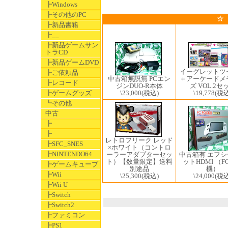
┣Windows
┣その他のPC
☆
┣新品書籍
┣__
┣新品ゲームサン
トラCD
┣新品ゲームDVD
イーグレットツ
┣ご依頼品
中古箱無説無 PCエン
＋アーケードメ
┣レコード
ジンDUO-R本体
ズ VOL.2セ
\23,000
(税込)
┣ゲームグッズ
\19,778
(税込
┗その他
中古
┣
┣
レトロフリーク レッド
┣SFC_SNES
×ホワイト（コントロ
┣NINTENDO64
中古箱有 エフ
ーラーアダプターセッ
ットHDMI （F
ト）【数量限定】送料
┣ゲームキューブ
機）
別途品
┣Wii
\24,000
(税込
\25,300
(税込)
┣Wii U
┣Switch
┣Switch2
┣ファミコン
┣PS1