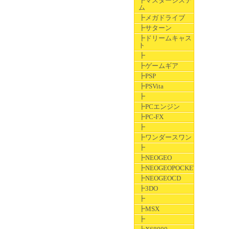
┣マスターシステ
ム
┣メガドライブ
┣サターン
┣ドリームキャス
ト
┣
┣ゲームギア
┣PSP
┣PSVita
┣
┣PCエンジン
┣PC-FX
┣
┣ワンダースワン
┣
┣NEOGEO
┣NEOGEOPOCKET
┣NEOGEOCD
┣3DO
┣
┣MSX
┣