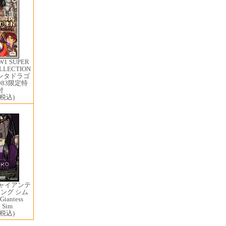
1 ​SUPER
LECTION
ンタドラゴ
983限定特
付
(税込)
ジャイアンテ
ング シム
iantess
g Sim
(税込)