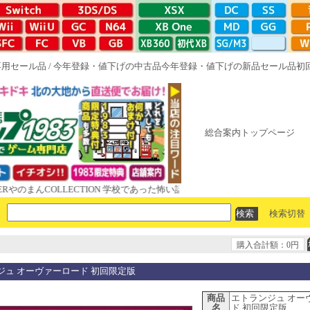
専用セール品
/
今年登録・値下げの中古品
今年登録・値下げの新品セール品
初
総合案内トップページ
んCOLLECTION 学校であった怖い話と晦󠄀つきこもり ルート16R やが
検索切替
購入合計額：0円
ジュ オーヴァーロード 初回限定版
商品
エトランジュ オー
名
ド 初回限定版