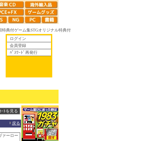
回特典付
ゲーム集
STG
オリジナル特典付
ログイン
会員登録
ﾊﾟｽﾜｰﾄﾞ再発行
て散りゆく鏡の花へ 70年代風ロボットアニメ ゲッP-X アレサCOLLECTIO
戻る
ヴァーロー