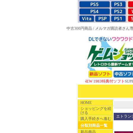
中古300円商品
/
メルマガ購読者さん
NEW 1983特典付ソフト
SUPERやのま
HOME
ショッピングを続
ける
エトラン
購入手続きへ進む
分類別商品一覧
新品商品