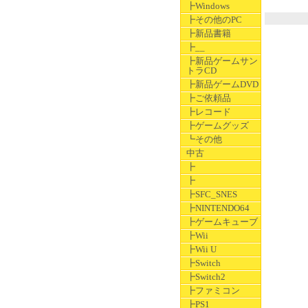
┣Windows
┣その他のPC
┣新品書籍
┣__
┣新品ゲームサン
トラCD
┣新品ゲームDVD
┣ご依頼品
┣レコード
┣ゲームグッズ
┗その他
中古
┣
┣
┣SFC_SNES
┣NINTENDO64
┣ゲームキューブ
┣Wii
┣Wii U
┣Switch
┣Switch2
┣ファミコン
┣PS1