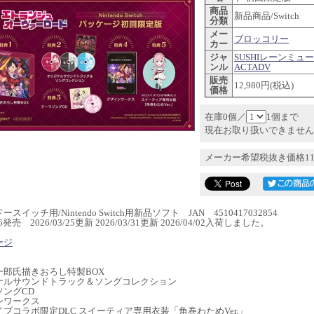
商品
新品商品/Switch
分類
メー
ブロッコリー
カー
ジャ
SUSHIレーンミュ
ンル
ACTADV
販売
12,980円(税込)
価格
在庫0個／
1個まで
現在お取り扱いできません
メーカー希望税抜き価格11
スイッチ用/Nintendo Switch用新品ソフト JAN 4510417032854
/26発売 2026/03/25更新 2026/03/31更新 2026/04/02入荷しました。
ージ
】
一郎氏描きおろし特製BOX
ナルサウンドトラック＆ソングコレクション
ソングCD
ンワークス
ブコラボ限定DLC スイーティア専用衣装「角巻わためVer.」