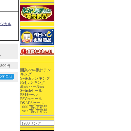
ージカル
。
800円
開業22年累計ラン
キング
Switchランキング
PS4ランキング
新品 セール品
Switchセール
PS4セール
PSVitaセール
DS 3DSセール
1000円以下新品
1983円以下新品