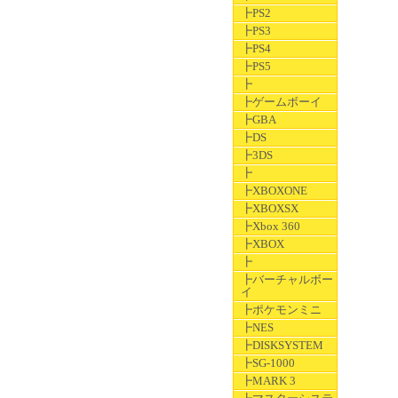
┣PS2
┣PS3
┣PS4
┣PS5
┣
┣ゲームボーイ
┣GBA
┣DS
┣3DS
┣
┣XBOXONE
┣XBOXSX
┣Xbox 360
┣XBOX
┣
┣バーチャルボー
イ
┣ポケモンミニ
┣NES
┣DISKSYSTEM
┣SG-1000
┣MARK 3