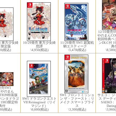
12/10発売SW
やのまんCOL
初回特典ペ
10/29発売 東方少女綺
ンDLC付 1
発売 東方少女綺
11/26発売 SW1 超翼戦
想譚
典
 限定版
騎エスティーク
\4,950
(税込)
\8,580
50
(税込)
\5,478
(税込)
発売SW1 ​
ERやのまん
CTION特装版
SW1 フロントミッショ
サエコ： 
ペンタドラゴ
SW1 ドラゴンクエスト
ン ザ・ファースト：リ
ス デーティ
 1983限定特
VII Reimagined（リイ
メイク スマートプライ
SAEKO： G
典付
マジンド）
ス
Datin
80
(税込)
\6,600
(税込)
\3,300
(税込)
\3,960