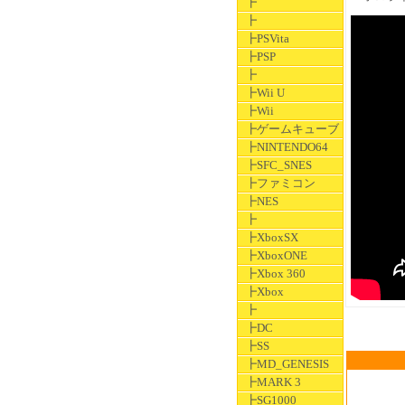
┣
┣
┣PSVita
┣PSP
┣
┣Wii U
┣Wii
┣ゲームキューブ
┣NINTENDO64
┣SFC_SNES
┣ファミコン
┣NES
┣
┣XboxSX
┣XboxONE
┣Xbox 360
┣Xbox
┣
┣DC
┣SS
┣MD_GENESIS
┣MARK 3
┣SG1000