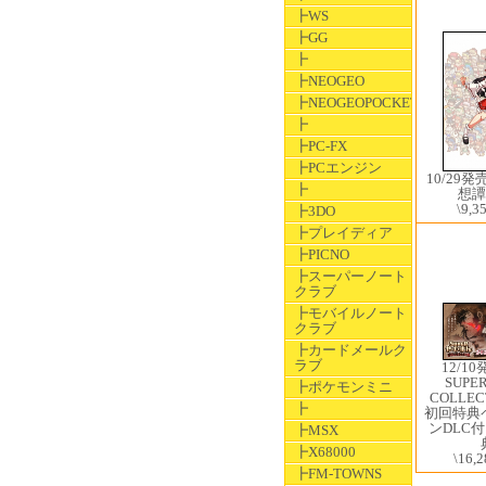
┣WS
┣GG
┣
┣NEOGEO
┣NEOGEOPOCKET
┣
┣PC-FX
┣PCエンジン
10/29
┣
想譚
\9,3
┣3DO
┣プレイディア
┣PICNO
┣スーパーノート
クラブ
┣モバイルノート
クラブ
┣カードメールク
ラブ
12/10
SUP
┣ポケモンミニ
COLLE
┣
初回特典
ンDLC付
┣MSX
┣X68000
\16,2
┣FM-TOWNS