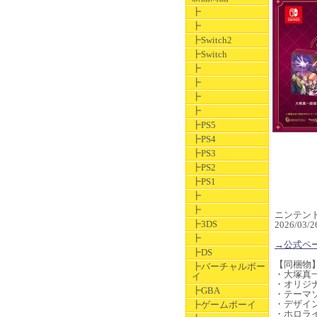
┣
┣
┣Switch2
┣Switch
┣
┣
┣
┣
┣PS5
┣PS4
┣PS3
┣PS2
┣PS1
┣
┣
ニンテンドー
┣3DS
2026/03
┣
→公式ペ
┣DS
【同梱物
┣バーチャルボー
・大塚真
イ
・オリジ
┣GBA
・テーマ
・デザイ
┣ゲームボーイ
・ホロライ