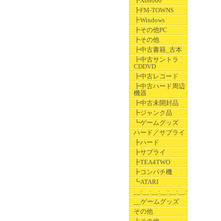
┣X68000
┣FM-TOWNS
┣Windows
┣その他PC
┣その他
┣中古書籍_古本
┣中古サントラ
CDDVD
┣中古レコード
┣中古ハード周辺
機器
┣中古未開封品
┣ジャンク品
┗ゲームグッズ
ハード／サプライ
┣ハード
┣サプライ
┣TEA4TWO
┣コンパチ機
┗ATARI
__:__:__:__:__:__:__
__ゲームグッズ
その他