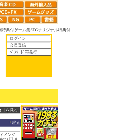
回特典付
ゲーム集
STG
オリジナル特典付
ログイン
会員登録
ﾊﾟｽﾜｰﾄﾞ再発行
やがて散りゆく鏡の花へ 70年代風ロボットアニメ ゲッP-X アレサCOLLECT
戻る
ディメンジ
ons III メ