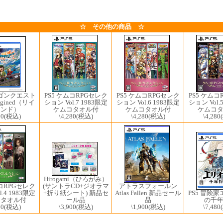
☆ その他の商品 ☆
ラゴンクエスト
PS5 ケムコRPGセレク
PS5 ケムコRPGセレク
PS5 ケムコ
magined（リイ
ション Vol.7 1983限定
ション Vol.6 1983限定
ション Vol.
ジンド）
ケムコタオル付
ケムコタオル付
ケムコ
00
(税込)
\4,280
(税込)
\4,280
(税込)
\4,280
Hirogami（ひろがみ）
(サントラCD+ジオラマ
ムコRPGセレク
アトラスフォールン
+折り紙シート) 新品セ
.4 1983限定
Atlas Fallen 新品セール
PS5 冒険
ール品
コタオル付
品
の千
\3,900
(税込)
80
(税込)
\1,900
(税込)
\7,480