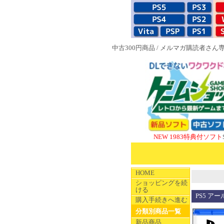
中古300円商品
/
メルマガ購読者さん
NEW 1983特典付ソフト
SUPERや
HOME
ショッピングを続
ける
PS5 アー
購入手続きへ進む
分類別商品一覧
新品商品