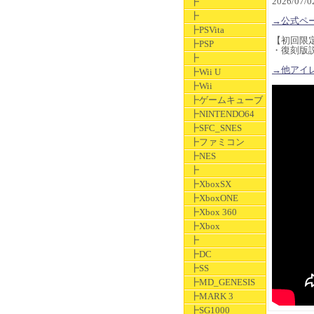
2026/07
┣
┣
→公式ペ
┣PSVita
【初回限
┣PSP
・復刻版
┣
→他アイレム関
┣Wii U
┣Wii
┣ゲームキューブ
┣NINTENDO64
┣SFC_SNES
┣ファミコン
┣NES
┣
┣XboxSX
┣XboxONE
┣Xbox 360
┣Xbox
┣
┣DC
┣SS
┣MD_GENESIS
┣MARK 3
┣SG1000