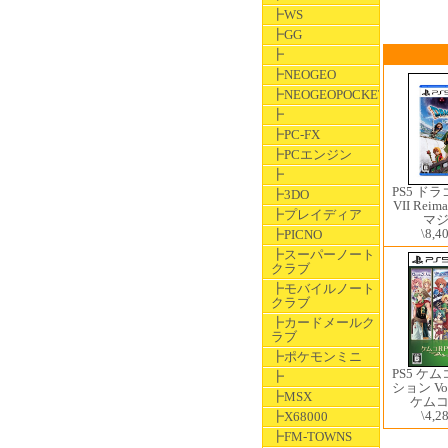
┣WS
┣GG
┣
┣NEOGEO
┣NEOGEOPOCKET
┣
┣PC-FX
┣PCエンジン
┣
PS5 ド
┣3DO
VII Rei
┣プレイディア
マ
\8,4
┣PICNO
┣スーパーノート
クラブ
┣モバイルノート
クラブ
┣カードメールク
ラブ
┣ポケモンミニ
PS5 ケ
┣
ション Vol
┣MSX
ケム
\4,2
┣X68000
┣FM-TOWNS