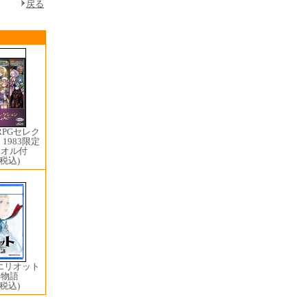
戻る
RPGセレク
5 1983限定
タオル付
(税込)
家エリオット
年物語
(税込)