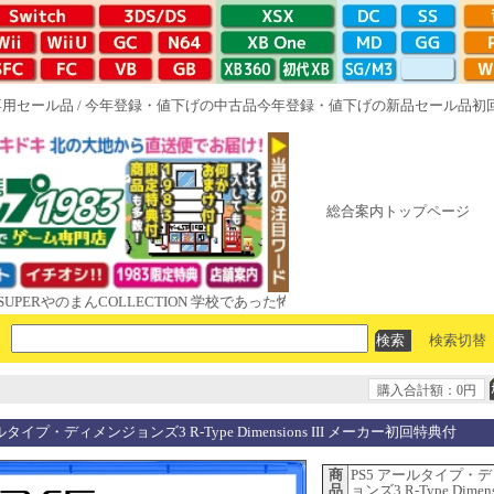
専用セール品
/
今年登録・値下げの中古品
今年登録・値下げの新品セール品
初
総合案内トップページ
のまんCOLLECTION 学校であった怖い話と晦󠄀つきこもり ルート16R 
検索切替
購入合計額：0円
ルタイプ・ディメンジョンズ3 R-Type Dimensions III メーカー初回特典付
商
PS5 アールタイプ・
品
ョンズ3 R-Type Dimensi