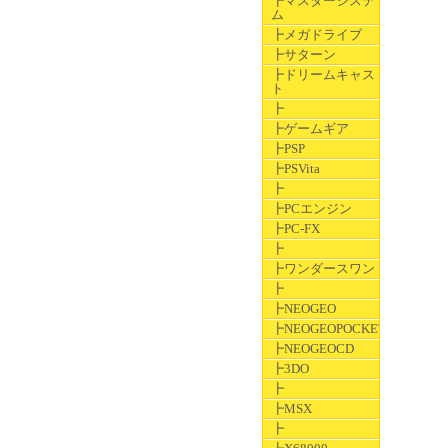
┣マスターシステ
ム
┣メガドライブ
┣サターン
┣ドリームキャス
ト
┣
┣ゲームギア
┣PSP
┣PSVita
┣
┣PCエンジン
┣PC-FX
┣
┣ワンダースワン
┣
┣NEOGEO
┣NEOGEOPOCKET
┣NEOGEOCD
┣3DO
┣
┣MSX
┣