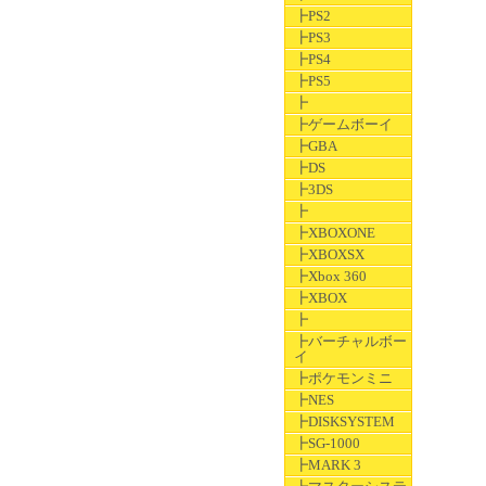
┣PS2
┣PS3
┣PS4
┣PS5
┣
┣ゲームボーイ
┣GBA
┣DS
┣3DS
┣
┣XBOXONE
┣XBOXSX
┣Xbox 360
┣XBOX
┣
┣バーチャルボー
イ
┣ポケモンミニ
┣NES
┣DISKSYSTEM
┣SG-1000
┣MARK 3