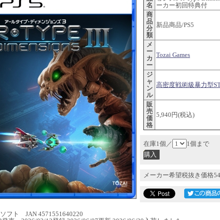
名
ーカー初回特典付
商
品
新品商品/PS5
分
類
メ
ー
Tozai Games
カ
ー
ジ
ャ
高密度戦術級暴力型STG
ン
ル
販
売
5,940円(税込)
価
格
在庫1個／
1個まで
メーカー希望税抜き価格54
フト JAN 4571551640220