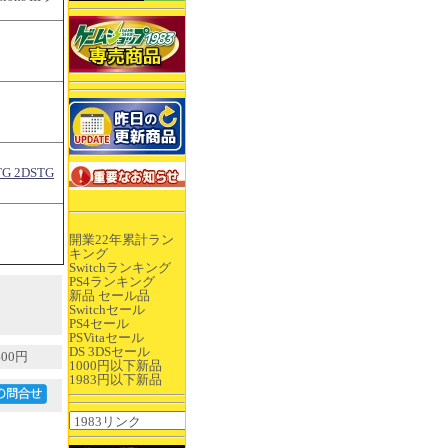
 2DSTG
開業22年累計ラン
キング
Switchランキング
PS4ランキング
新品 セール品
Switchセール
PS4セール
PSVitaセール
DS 3DSセール
00円
1000円以下新品
1983円以下新品