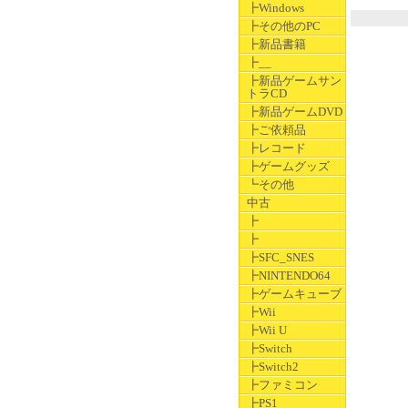
┣Windows
┣その他のPC
┣新品書籍
┣__
┣新品ゲームサン
トラCD
┣新品ゲームDVD
┣ご依頼品
┣レコード
┣ゲームグッズ
┗その他
中古
┣
┣
┣SFC_SNES
┣NINTENDO64
┣ゲームキューブ
┣Wii
┣Wii U
┣Switch
┣Switch2
┣ファミコン
┣PS1