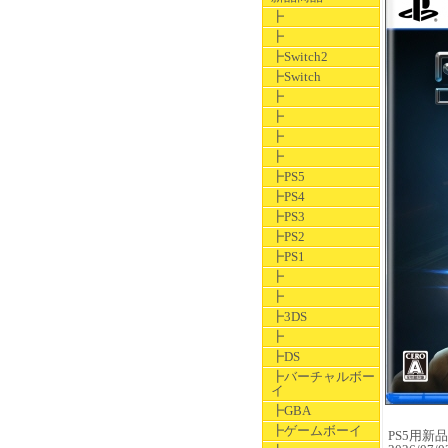
┣
┣
┣Switch2
┣Switch
┣
┣
┣
┣
┣PS5
┣PS4
┣PS3
┣PS2
┣PS1
┣
┣
┣3DS
┣
┣DS
┣バーチャルボー
イ
┣GBA
┣ゲームボーイ
PS5用新品ソ