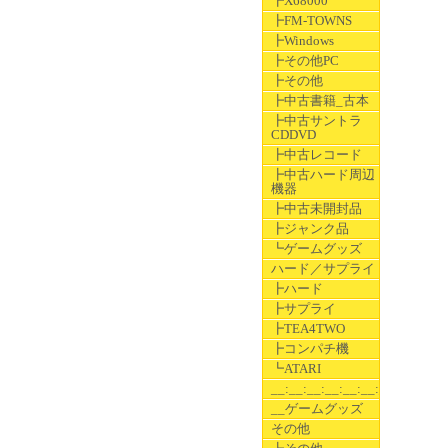
┣X68000
┣FM-TOWNS
┣Windows
┣その他PC
┣その他
┣中古書籍_古本
┣中古サントラ
CDDVD
┣中古レコード
┣中古ハード周辺
機器
┣中古未開封品
┣ジャンク品
┗ゲームグッズ
ハード／サプライ
┣ハード
┣サプライ
┣TEA4TWO
┣コンパチ機
┗ATARI
__:__:__:__:__:__:__
__ゲームグッズ
その他