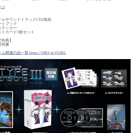
ージ
】
ナルサウンドトラックCD2枚組
ートブック
ステッカー
ストカード5枚セット
定特典】
説明書
連の品一覧 https://1983.jp/j/GS01