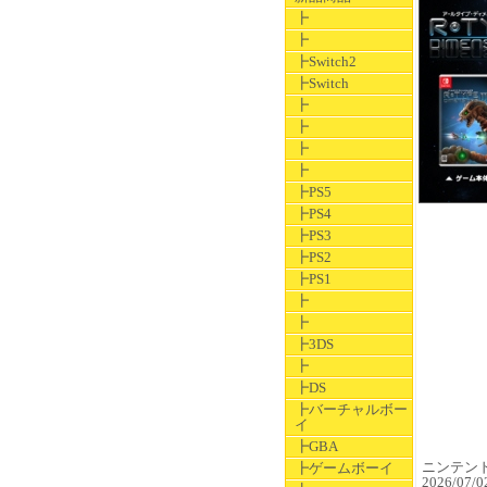
┣
┣
┣Switch2
┣Switch
┣
┣
┣
┣
┣PS5
┣PS4
┣PS3
┣PS2
┣PS1
┣
┣
┣3DS
┣
┣DS
┣バーチャルボー
イ
┣GBA
ニンテンドー
┣ゲームボーイ
2026/07