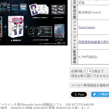
名
定版
商
品
新品商品/Switch
分
類
メ
ー
Tozai Games
カ
ー
ジ
ャ
高密度戦術級暴力型STG
ン
ル
販
売
9,790円(税込)
価
格
在庫0個／
1個まで
現在お取り扱いできません
メーカー希望税抜き価格89
スイッチ用/Nintendo Switch用新品ソフト JAN 4571551640190
/02発売 2026/03/12登録 2026/06/07更新 2026/07/02入荷しました。