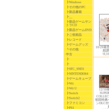
┣Windows
┣その他のPC
┣新品書籍
┣__
┣新品ゲームサン
トラCD
┣新品ゲームDVD
┣ご依頼品
┣レコード
┣ゲームグッズ
10/29
┗その他
想譚
\9,3
中古
┣
┣
┣SFC_SNES
┣NINTENDO64
┣ゲームキューブ
┣Wii
┣Wii U
12/10
SUP
┣Switch
COLLE
┣Switch2
初回特典
┣ファミコン
ンDLC付
┣PS1