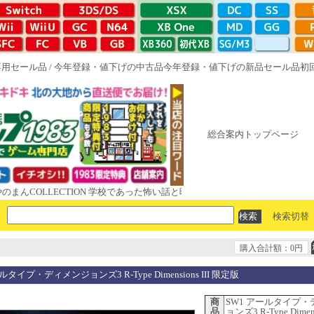
専用セール品
/
今年登録・値下げの中古品
今年登録・値下げの新品セール品
初
総合案内トップページ
OLLECTION 学校であった怖い話と晦󠄀つきこもり ルート16R やがて散り
検索切替
購入合計額：0円
ルタイプ・ディメンジョンズ3 R-Type Dimensions III 限定版
商
SW1 アールタイプ
品
ョンズ3 R-Type Dimens