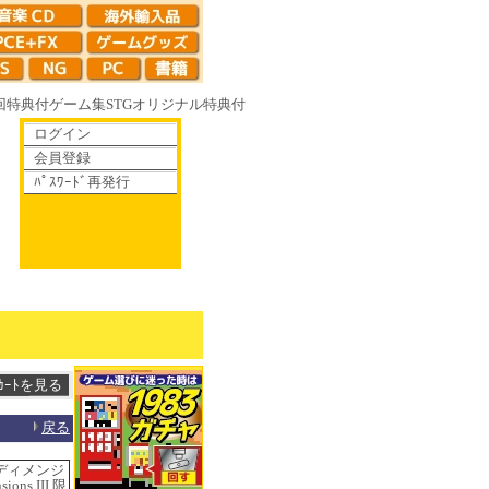
回特典付
ゲーム集
STG
オリジナル特典付
ログイン
会員登録
ﾊﾟｽﾜｰﾄﾞ再発行
ゆく鏡の花へ 70年代風ロボットアニメ ゲッP-X アレサCOLLECTION 
戻る
・ディメンジ
ions III 限