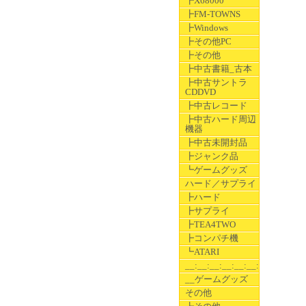
┣X68000
┣FM-TOWNS
┣Windows
┣その他PC
┣その他
┣中古書籍_古本
┣中古サントラ
CDDVD
┣中古レコード
┣中古ハード周辺
機器
┣中古未開封品
┣ジャンク品
┗ゲームグッズ
ハード／サプライ
┣ハード
┣サプライ
┣TEA4TWO
┣コンパチ機
┗ATARI
__:__:__:__:__:__:__
__ゲームグッズ
その他