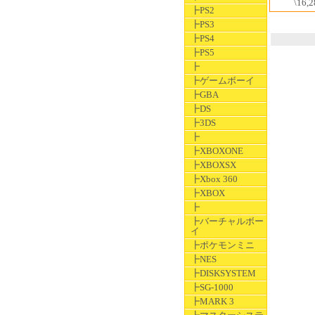
\16,2
┣PS2
┣PS3
┣PS4
┣PS5
┣
┣ゲームボーイ
┣GBA
┣DS
┣3DS
┣
┣XBOXONE
┣XBOXSX
┣Xbox 360
┣XBOX
┣
┣バーチャルボー
イ
┣ポケモンミニ
┣NES
┣DISKSYSTEM
┣SG-1000
┣MARK 3