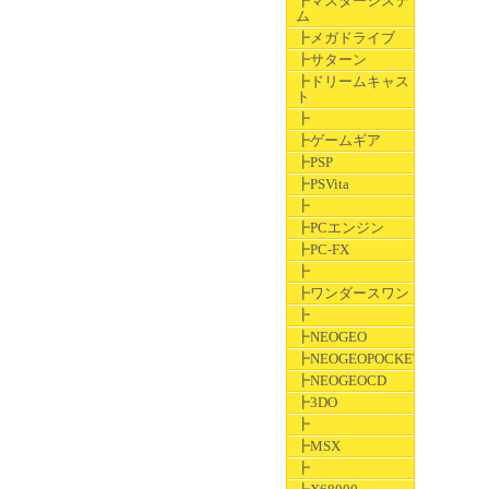
┣マスターシステ
ム
┣メガドライブ
┣サターン
┣ドリームキャス
ト
┣
┣ゲームギア
┣PSP
┣PSVita
┣
┣PCエンジン
┣PC-FX
┣
┣ワンダースワン
┣
┣NEOGEO
┣NEOGEOPOCKET
┣NEOGEOCD
┣3DO
┣
┣MSX
┣