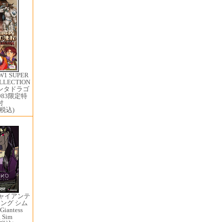
1 ​SUPER
LECTION
ンタドラゴ
983限定特
付
(税込)
ジャイアンテ
ング シム
iantess
g Sim