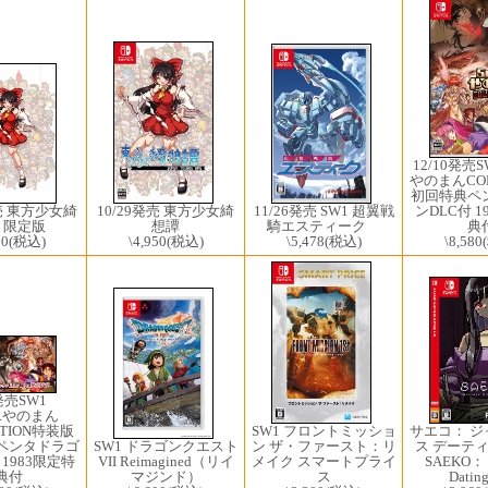
12/10発売SW
やのまんCOL
初回特典ペ
10/29発売 東方少女綺
ンDLC付 1
発売 東方少女綺
11/26発売 SW1 超翼戦
想譚
典
 限定版
騎エスティーク
\4,950
(税込)
\8,580
50
(税込)
\5,478
(税込)
発売SW1 ​
ERやのまん
CTION特装版
SW1 フロントミッショ
サエコ： 
ペンタドラゴ
SW1 ドラゴンクエスト
ン ザ・ファースト：リ
ス デーティ
 1983限定特
VII Reimagined（リイ
メイク スマートプライ
SAEKO： G
典付
マジンド）
ス
Datin