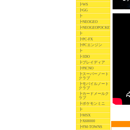
┣WS
┣GG
┣
┣NEOGEO
┣NEOGEOPOCKET
┣
┣PC-FX
┣PCエンジン
┣
┣3DO
┣プレイディア
┣PICNO
┣スーパーノート
クラブ
┣モバイルノート
クラブ
┣カードメールク
ラブ
┣ポケモンミニ
┣
┣MSX
┣X68000
┣FM-TOWNS