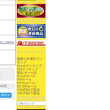
 2DSTG
開業22年累計ラン
キング
Switchランキング
PS4ランキング
新品 セール品
Switchセール
。
PS4セール
PSVitaセール
00円
DS 3DSセール
1000円以下新品
1983円以下新品