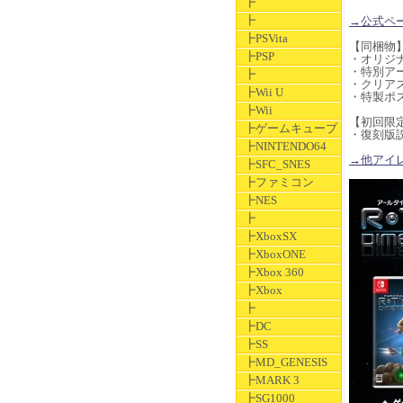
┣
┣
→公式ペ
┣PSVita
【同梱物
┣PSP
・オリジ
・特別ア
┣
・クリア
┣Wii U
・特製ポ
┣Wii
【初回限
┣ゲームキューブ
・復刻版
┣NINTENDO64
→他アイレム関
┣SFC_SNES
┣ファミコン
┣NES
┣
┣XboxSX
┣XboxONE
┣Xbox 360
┣Xbox
┣
┣DC
┣SS
┣MD_GENESIS
┣MARK 3
┣SG1000