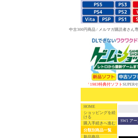
中古300円商品
/
メルマガ購読者さん
NEW 1983特典付ソフト
SUPERやのまんC
HOME
ショッピングを続
ける
SW1 アー
購入手続きへ進む
分類別商品一覧
新品商品