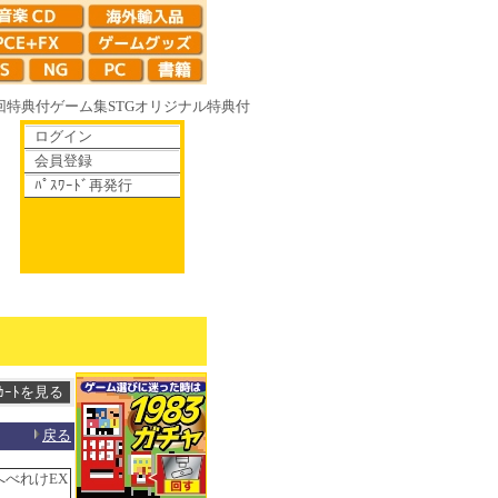
回特典付
ゲーム集
STG
オリジナル特典付
ログイン
会員登録
ﾊﾟｽﾜｰﾄﾞ再発行
て散りゆく鏡の花へ 70年代風ロボットアニメ ゲッP-X アレサCOLLECTI
戻る
れへべれけEX