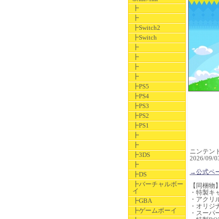
┣
┣
┣Switch2
┣Switch
┣
┣
┣
┣
┣PS5
┣PS4
┣PS3
┣PS2
┣PS1
┣
┣
ニンテンドー
┣3DS
2026/0
┣
→公式ペ
┣DS
┣バーチャルボー
【同梱物
イ
・特製キャ
・アクリ
┣GBA
・オリジ
┣ゲームボーイ
・スーパ