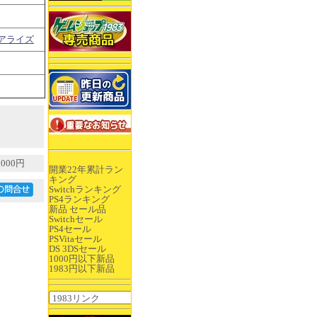
アライズ
000円
開業22年累計ラン
キング
Switchランキング
PS4ランキング
新品 セール品
Switchセール
PS4セール
PSVitaセール
DS 3DSセール
1000円以下新品
1983円以下新品