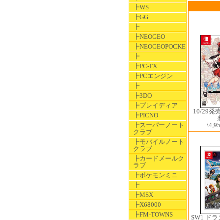
┣WS
┣GG
┣
┣NEOGEO
┣NEOGEOPOCKET
┣
┣PC-FX
┣PCエンジン
┣
┣3DO
┣プレイディア
10/29
┣PICNO
\4,9
┣スーパーノート
クラブ
┣モバイルノート
クラブ
┣カードメールク
ラブ
┣ポケモンミニ
┣
┣MSX
┣X68000
┣FM-TOWNS
SW1 ド