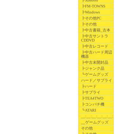
┣X68000
┣FM-TOWNS
┣Windows
┣その他PC
┣その他
┣中古書籍_古本
┣中古サントラ
CDDVD
┣中古レコード
┣中古ハード周辺
機器
┣中古未開封品
┣ジャンク品
┗ゲームグッズ
ハード／サプライ
┣ハード
┣サプライ
┣TEA4TWO
┣コンパチ機
┗ATARI
__:__:__:__:__:__:__
__ゲームグッズ
その他