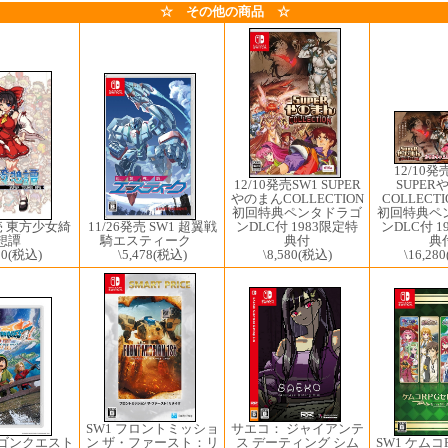
☆ その他の商品 ☆
12/10発
SUPER
12/10発売SW1 ​SUPER
COLLECT
やのまんCOLLECTION
初回特典ペ
初回特典ペンタドラゴ
ンDLC付 1
発売 東方少女綺
ンDLC付 1983限定特
11/26発売 SW1 超翼戦
典
想譚
典付
騎エスティーク
\16,280
50
(税込)
\8,580
(税込)
\5,478
(税込)
SW1 フロントミッショ
サエコ： ジャイアンテ
ラゴンクエスト
ン ザ・ファースト：リ
ス デーティング シム
SW1 ケムコ