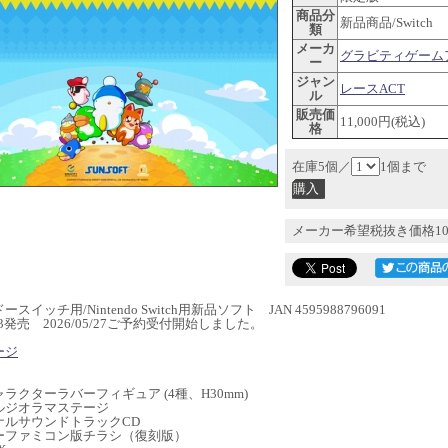
商品分
新品商品/Switch
類
メーカ
グラビティゲーム
ー
ジャン
レースACT
ル
販売価
11,000円(税込)
格
在庫5個／
1個まで
メーカー希望税抜き価格10
スイッチ用/Nintendo Switch用新品ソフト JAN 4595988796091
9/03発売 2026/05/27ご予約受付開始しました。
ージ
】
ラクターラバーフィギュア (4種、H30mm)
ルジオラマステージ
ナルサウンドトラックCD
ーファミコン版チラシ（復刻版）