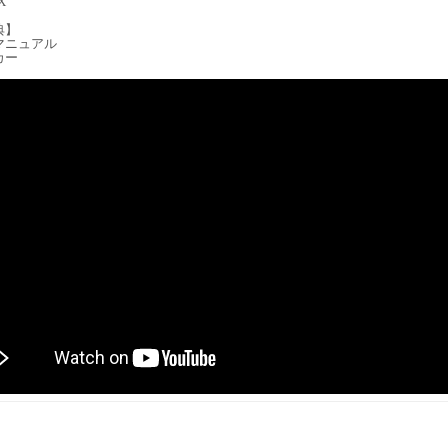
X
典】
マニュアル
カー