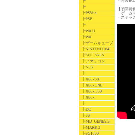
・特製BO
┣
┣
【初回特
┣PSVita
・ゲーム
・ステッ
┣PSP
┣
┣Wii U
┣Wii
┣ゲームキューブ
┣NINTENDO64
┣SFC_SNES
┣ファミコン
┣NES
┣
┣XboxSX
┣XboxONE
┣Xbox 360
┣Xbox
┣
┣DC
┣SS
┣MD_GENESIS
┣MARK 3
┣SG1000