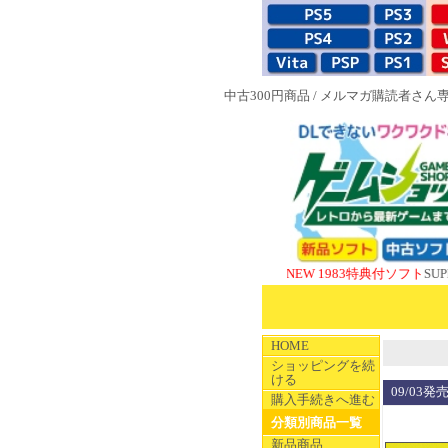
中古300円商品
/
メルマガ購読者さん
NEW 1983特典付ソフト
SUPERやの
HOME
ショッピングを続
ける
09/03
購入手続きへ進む
分類別商品一覧
新品商品