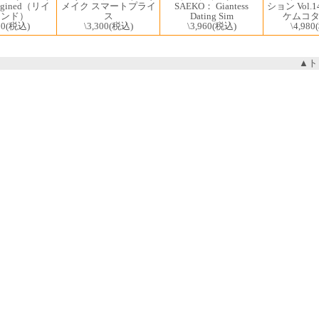
magined（リイ
メイク スマートプライ
SAEKO： Giantess
ション Vol.1
ジンド）
ス
Dating Sim
ケムコ
00
(税込)
\3,300
(税込)
\3,960
(税込)
\4,980
▲ト