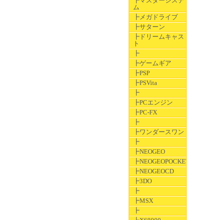
┣マスターシステ
ム
┣メガドライブ
┣サターン
┣ドリームキャス
ト
┣
┣ゲームギア
┣PSP
┣PSVita
┣
┣PCエンジン
┣PC-FX
┣
┣ワンダースワン
┣
┣NEOGEO
┣NEOGEOPOCKET
┣NEOGEOCD
┣3DO
┣
┣MSX
┣