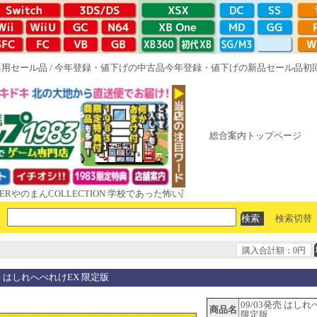
専用セール品
/
今年登録・値下げの中古品
今年登録・値下げの新品セール品
初
総合案内トップページ
まんCOLLECTION 学校であった怖い話と晦󠄀つきこもり ルート16R やが
検索切替
購入合計額：0円
発売 はしれへべれけEX 限定版
09/03発売 はし
商品名
限定版