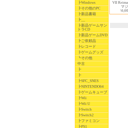
VII Rei
┣Windows
マ
┣その他のPC
\6,6
┣新品書籍
┣__
┣新品ゲームサン
トラCD
┣新品ゲームDVD
┣ご依頼品
┣レコード
┣ゲームグッズ
┗その他
中古
┣
┣
┣SFC_SNES
┣NINTENDO64
┣ゲームキューブ
┣Wii
┣Wii U
┣Switch
┣Switch2
┣ファミコン
┣PS1