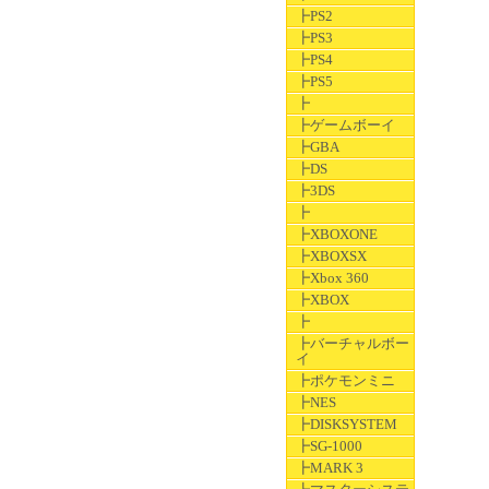
┣PS2
┣PS3
┣PS4
┣PS5
┣
┣ゲームボーイ
┣GBA
┣DS
┣3DS
┣
┣XBOXONE
┣XBOXSX
┣Xbox 360
┣XBOX
┣
┣バーチャルボー
イ
┣ポケモンミニ
┣NES
┣DISKSYSTEM
┣SG-1000
┣MARK 3