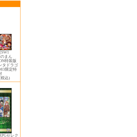
売SW1 ​
やのまん
ION特装版
ンタドラゴ
983限定特
付
(税込)
RPGセレク