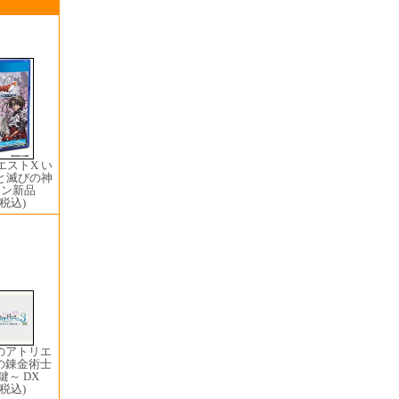
ストX い
と滅びの神
イン新品
(税込)
ザのアトリエ
の錬金術士
～ DX
(税込)