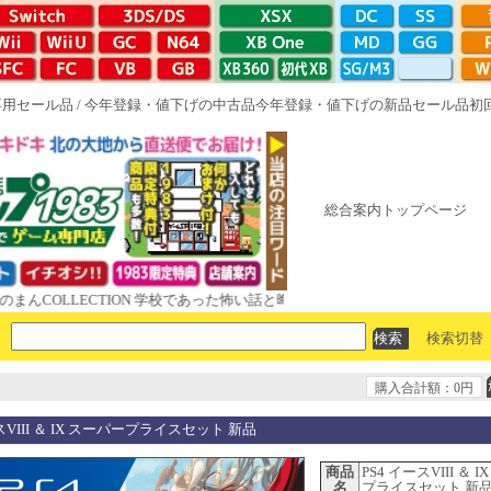
専用セール品
/
今年登録・値下げの中古品
今年登録・値下げの新品セール品
初
総合案内トップページ
OLLECTION 学校であった怖い話と晦󠄀つきこもり ルート16R やがて散り
検索切替
購入合計額：0円
スVIII ＆ IX スーパープライスセット 新品
商品
PS4 イースVIII ＆ 
名
プライスセット 新