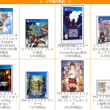
☆ その他の商品 ☆
イデンファイタ
ミックスコレク
RAIDEN
[即納]海外輸入スカー
RS REMIX
ドラゴンクエ
ジブリンガー
ION 1983限
リーサルリーグ ブレイ
ばらの巫女
ScourgeBringer新品
特典付
ズ 新品
オンラ
\6,900
(税込)
28
(税込)
\3,850
(税込)
\4,180
PS4 ライザのアトリエ
ール オブ デュ
～秘密トリロジー～
PS4 ライ
 ブラックオプ
DX プレミアムボック
3 ～終わり
l of Duty：
PS4 オクトパストラベ
ス
と秘密の鍵
k Ops 7
ラー0
\18,200
(税込)
\6,380
00
(税込)
\7,678
(税込)