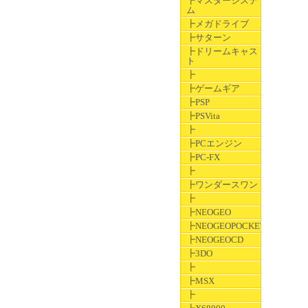
┣マスターシステ
ム
┣メガドライブ
┣サターン
┣ドリームキャス
ト
┣
┣ゲームギア
┣PSP
┣PSVita
┣
┣PCエンジン
┣PC-FX
┣
┣ワンダースワン
┣
┣NEOGEO
┣NEOGEOPOCKET
┣NEOGEOCD
┣3DO
┣
┣MSX
┣