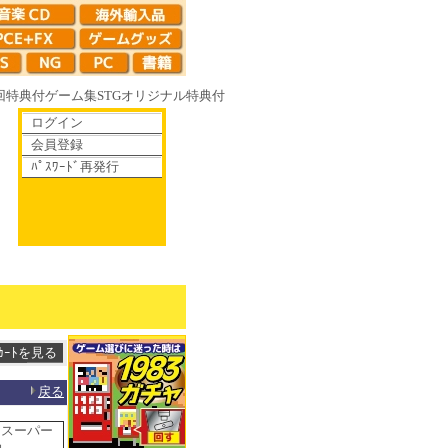
回特典付
ゲーム集
STG
オリジナル特典付
ログイン
会員登録
ﾊﾟｽﾜｰﾄﾞ再発行
ゆく鏡の花へ 70年代風ロボットアニメ ゲッP-X アレサCOLLECTION 1
戻る
IX スーパー
品