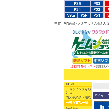
中古300円商品
/
メルマガ購読者さん
NEW 1983特典付ソフト
SUPERやのまんC
HOME
ショッピングを続
ける
PS4 イー
購入手続きへ進む
分類別商品一覧
新品商品