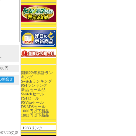
。
00円
開業22年累計ラン
キング
Switchランキング
PS4ランキング
新品 セール品
Switchセール
PS4セール
PSVitaセール
DS 3DSセール
1000円以下新品
1983円以下新品
5/07/25更新