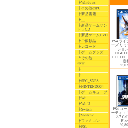
┣Windows
┣その他のPC
┣新品書籍
┣__
┣新品ゲームサン
トラCD
┣新品ゲームDVD
┣ご依頼品
PS4 ラ
ーズ リ
┣レコード
ション 
┣ゲームグッズ
FIGHTE
COLLECT
┗その他
定
中古
\6,0
┣
┣
┣SFC_SNES
┣NINTENDO64
┣ゲームキューブ
┣Wii
┣Wii U
PS4 コ
┣Switch
ーティ：
┣Switch2
ス7 Cal
┣ファミコン
Blac
\9,8
┣PS1