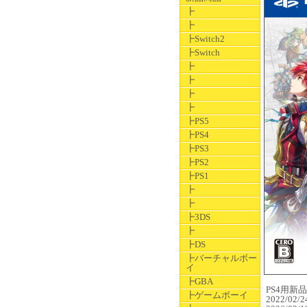
┣
┣
┣Switch2
┣Switch
┣
┣
┣
┣
┣PS5
┣PS4
┣PS3
┣PS2
┣PS1
┣
┣
┣3DS
┣
┣DS
┣バーチャルボー
イ
┣GBA
PS4用新品ソ
┣ゲームボーイ
2022/02/