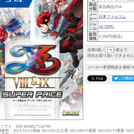
商品
新品商品/PS4
分類
メー
日本ファルコム
カー
ジャ
ACTRPG
ンル
販売
8,580円(税込)
価格
在庫0個／
1個まで
現在お取り扱いできません
メーカー希望税抜き価格78
フト JAN 4956027128769
24発売 2021/12/11登録 2022/02/22入荷 2022/08/15更新 2023/02/15更新 202