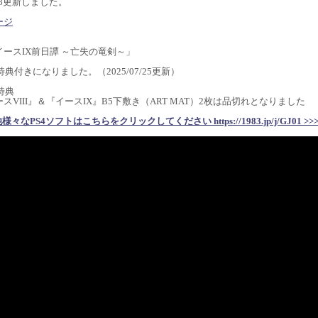
2/18更新しました。
ージ
】
ースIX前日譚 ～亡失の竜剣～」
定特典付きになりました。（2025/07/25更新）
特典
スVIII』＆『イースIX』B5下敷き（ART MAT）2枚は品切れとなりました
他様々なPS4ソフトはこちらをクリックしてください https://1983.jp/j/GJ01 >>