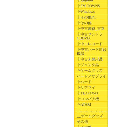
┣X68000
┣FM-TOWNS
┣Windows
┣その他PC
┣その他
┣中古書籍_古本
┣中古サントラ
CDDVD
┣中古レコード
┣中古ハード周辺
機器
┣中古未開封品
┣ジャンク品
┗ゲームグッズ
ハード／サプライ
┣ハード
┣サプライ
┣TEA4TWO
┣コンパチ機
┗ATARI
__:__:__:__:__:__:__
__ゲームグッズ
その他