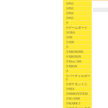
┣PS2
┣PS3
┣PS4
┣PS5
┣
┣ゲームボーイ
┣GBA
┣DS
┣3DS
┣
┣XBOXONE
┣XBOXSX
┣Xbox 360
┣XBOX
┣
┣バーチャルボー
イ
┣ポケモンミニ
┣NES
┣DISKSYSTEM
┣SG-1000
┣MARK 3