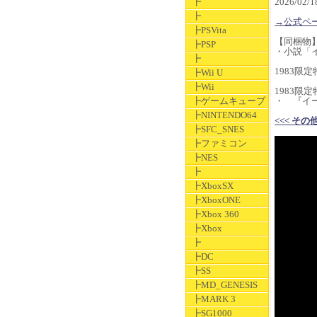
┣
2026/0
┣
→公式ペ
┣PSVita
【同梱物
┣PSP
・小説「イ
┣
1983限
┣Wii U
┣Wii
1983限定
┣ゲームキューブ
・ 『イー
┣NINTENDO64
<<< その
┣SFC_SNES
┣ファミコン
┣NES
┣
┣XboxSX
┣XboxONE
┣Xbox 360
┣Xbox
┣
┣DC
┣SS
┣MD_GENESIS
┣MARK 3
┣SG1000