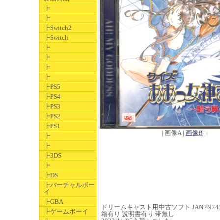
┣
┣
┣Switch2
┣Switch
┣
┣
┣
┣
┣PS5
┣PS4
┣PS3
┣PS2
┣PS1
| 画像A |
画像B
|
┣
┣
┣3DS
┣
┣DS
┣バーチャルボー
イ
┣GBA
ドリームキャスト用中古ソフト JAN 497436
┣ゲームボーイ
箱有り 説明書有り 帯無し