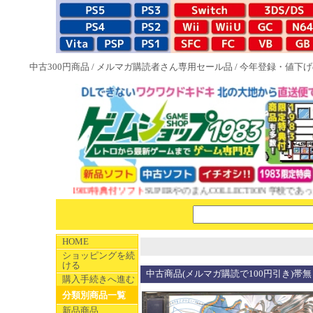
中古300円商品
/
メルマガ購読者さん専用セール品
/
今年登録・値下げ
NEW 1983特典付ソフト
SUPERやのまんCOLLECTION 学校であっ
HOME
ショッピングを続
ける
中古商品(メルマガ購読で100円引き)帯
購入手続きへ進む
分類別商品一覧
新品商品