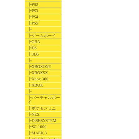
┣PS2
┣PS3
┣PS4
┣PS5
┣
┣ゲームボーイ
┣GBA
┣DS
┣3DS
┣
┣XBOXONE
┣XBOXSX
┣Xbox 360
┣XBOX
┣
┣バーチャルボー
イ
┣ポケモンミニ
┣NES
┣DISKSYSTEM
┣SG-1000
┣MARK 3