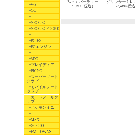
みっくパーティー
グリッサーミレ
┣WS
\1,600
(税込)
\2,480
(税込
┣GG
┣
┣NEOGEO
┣NEOGEOPOCKET
┣
┣PC-FX
┣PCエンジン
┣
┣3DO
┣プレイディア
┣PICNO
┣スーパーノート
クラブ
┣モバイルノート
クラブ
┣カードメールク
ラブ
┣ポケモンミニ
┣
┣MSX
┣X68000
┣FM-TOWNS