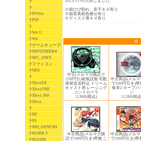
2023/11/05入荷しました。
┣
┣
※箱ひび割れ、若干キズ有り
┣PSVita
※箱背表紙色褪せ有り
※ディスク薄キズ有り
┣PSP
┣
┣Wii U
┣Wii
☆
┣ゲームキューブ
┣NINTENDO64
┣SFC_SNES
┣ファミコン
┣NES
中古(メルマガ購読で
┣
250円引)箱無説無 宅配
中古商品(メル
┣XboxSX
便発送送料込 ドリーム
で100円引き)帯
キャスト用 レーシング
食卓2 ホープパ
┣XboxONE
コントローラ
ジ
┣Xbox 360
\2,800
(税込)
\1,280
(税込
┣Xbox
┣
┣DC
┣SS
┣MD_GENESIS
┣MARK 3
中古商品(メルマガ購
中古商品(メル
読で100円引き)帯無 こ
で100円引き)帯
┣SG1000