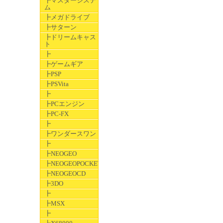
┣マスターシステ
ム
┣メガドライブ
┣サターン
┣ドリームキャス
ト
┣
┣ゲームギア
┣PSP
┣PSVita
┣
┣PCエンジン
┣PC-FX
┣
┣ワンダースワン
┣
┣NEOGEO
┣NEOGEOPOCKET
┣NEOGEOCD
┣3DO
┣
┣MSX
┣