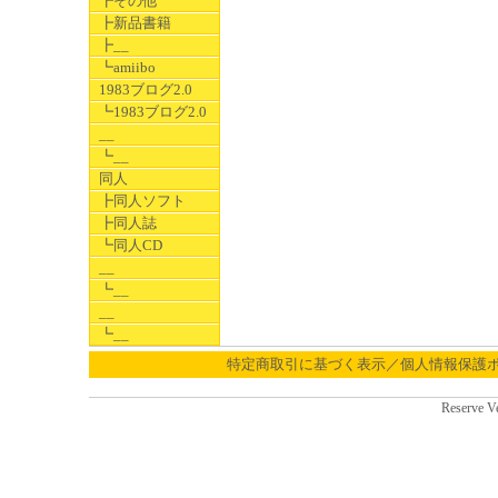
┣その他
┣新品書籍
┣__
┗amiibo
1983ブログ2.0
┗1983ブログ2.0
__
┗__
同人
┣同人ソフト
┣同人誌
┗同人CD
__
┗__
__
┗__
特定商取引に基づく表示／個人情報保護
Reserve V