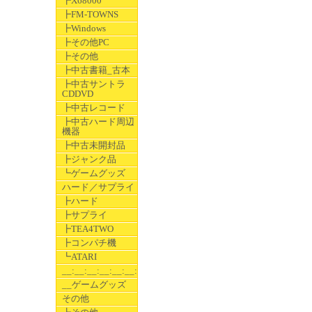
┣X68000
┣FM-TOWNS
┣Windows
┣その他PC
┣その他
┣中古書籍_古本
┣中古サントラ
CDDVD
┣中古レコード
┣中古ハード周辺
機器
┣中古未開封品
┣ジャンク品
┗ゲームグッズ
ハード／サプライ
┣ハード
┣サプライ
┣TEA4TWO
┣コンパチ機
┗ATARI
__:__:__:__:__:__:__
__ゲームグッズ
その他