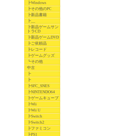
┣Windows
┣その他のPC
┣新品書籍
┣__
┣新品ゲームサン
トラCD
┣新品ゲームDVD
┣ご依頼品
┣レコード
┣ゲームグッズ
┗その他
中古
┣
┣
┣SFC_SNES
┣NINTENDO64
┣ゲームキューブ
┣Wii
┣Wii U
┣Switch
┣Switch2
┣ファミコン
┣PS1