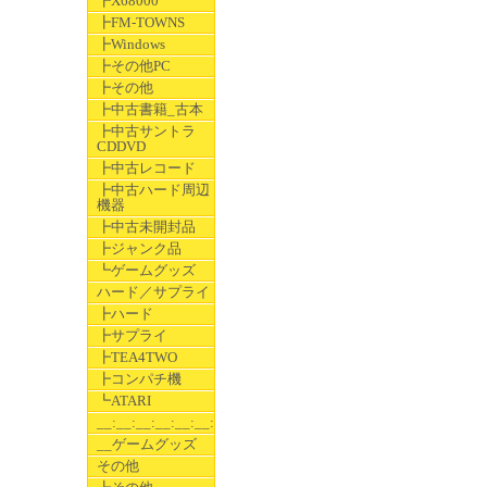
┣X68000
┣FM-TOWNS
┣Windows
┣その他PC
┣その他
┣中古書籍_古本
┣中古サントラ
CDDVD
┣中古レコード
┣中古ハード周辺
機器
┣中古未開封品
┣ジャンク品
┗ゲームグッズ
ハード／サプライ
┣ハード
┣サプライ
┣TEA4TWO
┣コンパチ機
┗ATARI
__:__:__:__:__:__:__
__ゲームグッズ
その他