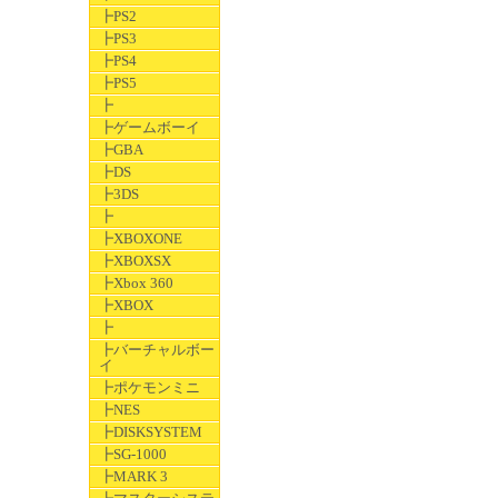
┣PS2
┣PS3
┣PS4
┣PS5
┣
┣ゲームボーイ
┣GBA
┣DS
┣3DS
┣
┣XBOXONE
┣XBOXSX
┣Xbox 360
┣XBOX
┣
┣バーチャルボー
イ
┣ポケモンミニ
┣NES
┣DISKSYSTEM
┣SG-1000
┣MARK 3