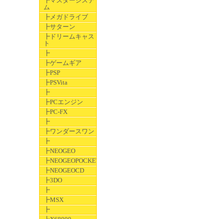
┣マスターシステ
ム
┣メガドライブ
┣サターン
┣ドリームキャス
ト
┣
┣ゲームギア
┣PSP
┣PSVita
┣
┣PCエンジン
┣PC-FX
┣
┣ワンダースワン
┣
┣NEOGEO
┣NEOGEOPOCKET
┣NEOGEOCD
┣3DO
┣
┣MSX
┣