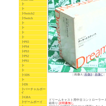
┣
┣
┣Switch2
┣Switch
┣
┣
┣
┣
┣PS5
┣PS4
┣PS3
┣PS2
┣PS1
┣
┣
| 画像A |
画像B
|
画像C
|
┣3DS
┣
┣DS
┣バーチャルボー
イ
┣GBA
ドリームキャスト用中古コントローラー JAN 4
┣ゲームボーイ
箱有り
説明書無し