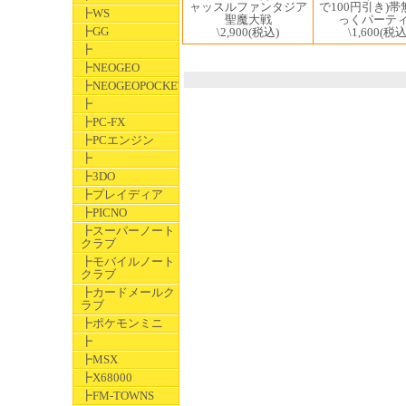
で100円引き)帯
ャッスルファンタジア
┣WS
っくパーテ
聖魔大戦
┣GG
\1,600
(税込
\2,900
(税込)
┣
┣NEOGEO
┣NEOGEOPOCKET
┣
┣PC-FX
┣PCエンジン
┣
┣3DO
┣プレイディア
┣PICNO
┣スーパーノート
クラブ
┣モバイルノート
クラブ
┣カードメールク
ラブ
┣ポケモンミニ
┣
┣MSX
┣X68000
┣FM-TOWNS