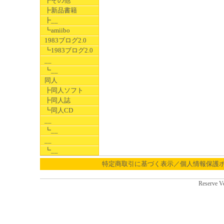
┣その他
┣新品書籍
┣__
┗amiibo
1983ブログ2.0
┗1983ブログ2.0
__
┗__
同人
┣同人ソフト
┣同人誌
┗同人CD
__
┗__
__
┗__
特定商取引に基づく表示／個人情報保護
Reserve V