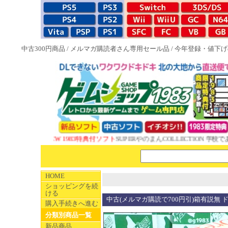
中古300円商品
/
メルマガ購読者さん専用セール品
/
今年登録・値下げ
NEW 1983特典付ソフト
SUPERやのまんCOLLECTION 学校で
HOME
ショッピングを続
ける
中古(メルマガ購読で700円引)箱有説無
購入手続きへ進む
分類別商品一覧
新品商品