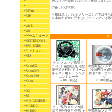
2022/11/07登録 2025/06/14更新しました
┣
┣
型番：HKT-7300
┣PSVita
※箱日焼け、汚れ(クリーニングでは落ち
┣PSP
※本体わずかに汚れ(クリーニングでは落
┣
┣Wii U
┣Wii
┣ゲームキューブ
☆
┣NINTENDO64
┣SFC_SNES
┣ファミコン
┣NES
┣
中古(メルマガ購読で
┣XboxSX
250円引)箱無説無 宅配
中古商品(メル
便発送送料込 ドリーム
で100円引き)帯
┣XboxONE
キャスト用 レーシング
食卓2 ホープパ
┣Xbox 360
コントローラ
ジ
\2,800
(税込)
\1,280
(税込
┣Xbox
┣
┣DC
┣SS
┣MD_GENESIS
┣MARK 3
中古商品(メルマガ購
中古商品(メル
読で100円引き)帯無 キ
┣SG1000