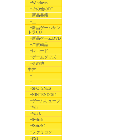
┣Windows
┣その他のPC
┣新品書籍
┣__
┣新品ゲームサン
トラCD
┣新品ゲームDVD
┣ご依頼品
┣レコード
┣ゲームグッズ
┗その他
中古
┣
┣
┣SFC_SNES
┣NINTENDO64
┣ゲームキューブ
┣Wii
┣Wii U
┣Switch
┣Switch2
┣ファミコン
┣PS1