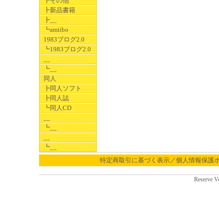
┣その他
┣新品書籍
┣__
┗amiibo
1983ブログ2.0
┗1983ブログ2.0
__
┗__
同人
┣同人ソフト
┣同人誌
┗同人CD
__
┗__
__
┗__
特定商取引に基づく表示／個人情報保護
Reserve V