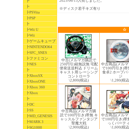
2025/06/15入荷しました。
┣
┣
※ディスク若干キズ有り
┣PSVita
┣PSP
┣
┣Wii U
☆
┣Wii
┣ゲームキューブ
┣NINTENDO64
┣SFC_SNES
┣ファミコン
中古(メルマガ購読で
250円引)箱無説無 宅配
┣NES
中古商品(メル
便発送送料込 ドリーム
で100円引き)帯
┣
キャスト用 レーシング
食卓2 ホープパ
┣XboxSX
コントローラ
ジ
\2,800
(税込)
\1,280
(税込
┣XboxONE
┣Xbox 360
┣Xbox
┣
┣DC
┣SS
中古商品(メルマガ購
中古商品(メル
読で100円引き)帯無 キ
┣MD_GENESIS
で100円引き)帯
ャッスルファンタジア
┣MARK 3
っくパーテ
聖魔大戦
\1,600
(税込
\2,900
(税込)
┣SG1000