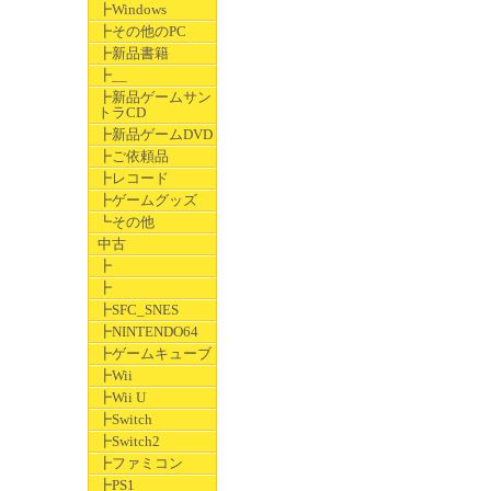
┣Windows
┣その他のPC
┣新品書籍
┣__
┣新品ゲームサン
トラCD
┣新品ゲームDVD
┣ご依頼品
┣レコード
┣ゲームグッズ
┗その他
中古
┣
┣
┣SFC_SNES
┣NINTENDO64
┣ゲームキューブ
┣Wii
┣Wii U
┣Switch
┣Switch2
┣ファミコン
┣PS1