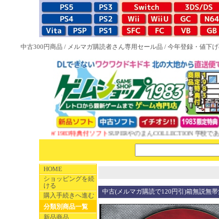
中古300円商品
/
メルマガ購読者さん専用セール品
/
今年登録・値下げ
NEW 1983特典付ソフト
SUPERやのまんCOLLECTION 学校であ
HOME
ショッピングを続
ける
中古(メルマガ購読で120円引)箱無説無帯無
購入手続きへ進む
分類別商品一覧
新品商品