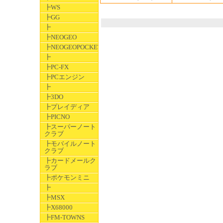
┣WS
┣GG
┣
┣NEOGEO
┣NEOGEOPOCKET
┣
┣PC-FX
┣PCエンジン
┣
┣3DO
┣プレイディア
┣PICNO
┣スーパーノート
クラブ
┣モバイルノート
クラブ
┣カードメールク
ラブ
┣ポケモンミニ
┣
┣MSX
┣X68000
┣FM-TOWNS