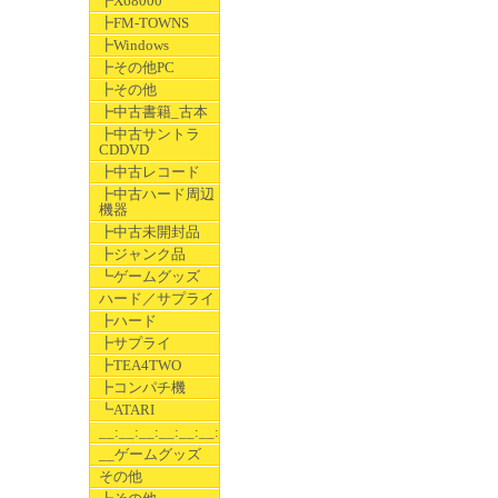
┣X68000
┣FM-TOWNS
┣Windows
┣その他PC
┣その他
┣中古書籍_古本
┣中古サントラ
CDDVD
┣中古レコード
┣中古ハード周辺
機器
┣中古未開封品
┣ジャンク品
┗ゲームグッズ
ハード／サプライ
┣ハード
┣サプライ
┣TEA4TWO
┣コンパチ機
┗ATARI
__:__:__:__:__:__:__
__ゲームグッズ
その他