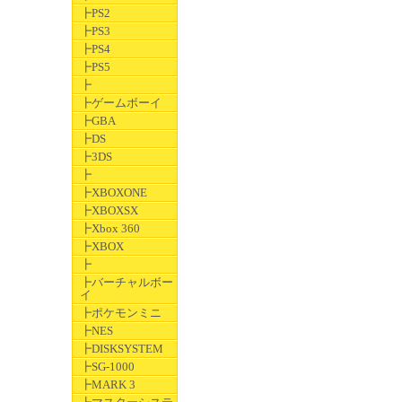
┣PS2
┣PS3
┣PS4
┣PS5
┣
┣ゲームボーイ
┣GBA
┣DS
┣3DS
┣
┣XBOXONE
┣XBOXSX
┣Xbox 360
┣XBOX
┣
┣バーチャルボー
イ
┣ポケモンミニ
┣NES
┣DISKSYSTEM
┣SG-1000
┣MARK 3