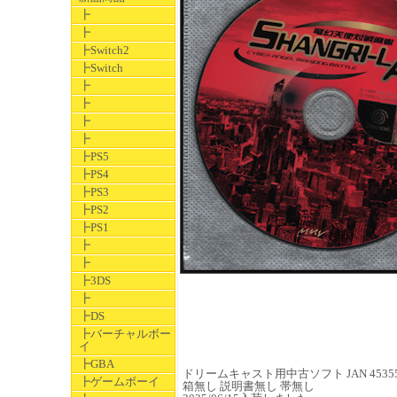
┣
┣
┣Switch2
┣Switch
┣
┣
┣
┣
┣PS5
┣PS4
┣PS3
┣PS2
┣PS1
┣
┣
┣3DS
┣
┣DS
┣バーチャルボー
イ
┣GBA
ドリームキャスト用中古ソフト JAN 453550
┣ゲームボーイ
箱無し 説明書無し 帯無し