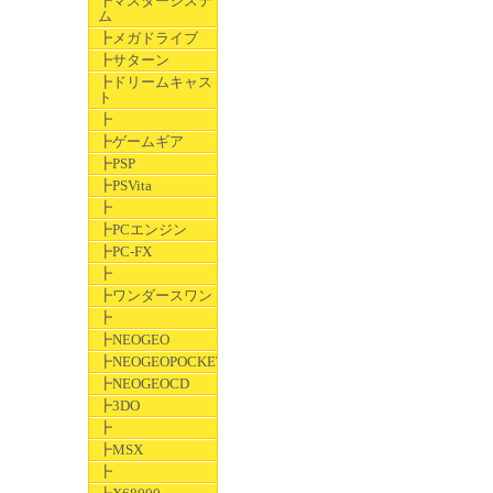
┣マスターシステ
ム
┣メガドライブ
┣サターン
┣ドリームキャス
ト
┣
┣ゲームギア
┣PSP
┣PSVita
┣
┣PCエンジン
┣PC-FX
┣
┣ワンダースワン
┣
┣NEOGEO
┣NEOGEOPOCKET
┣NEOGEOCD
┣3DO
┣
┣MSX
┣