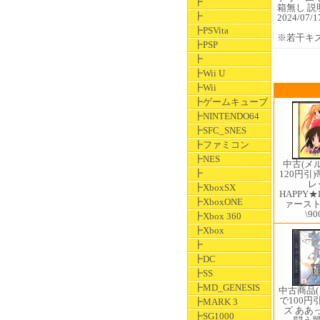
┣
箱無し 説
┣
2024/07
┣PSVita
※若干キ
┣PSP
┣
┣Wii U
┣Wii
┣ゲームキューブ
┣NINTENDO64
┣SFC_SNES
┣ファミコン
┣NES
中古(メ
┣
120円引
レ
┣XboxSX
HAPPY★
┣XboxONE
ァース
\90
┣Xbox 360
┣Xbox
┣
┣DC
┣SS
┣MD_GENESIS
中古商品
で100円
┣MARK 3
ズ ああ
┣SG1000