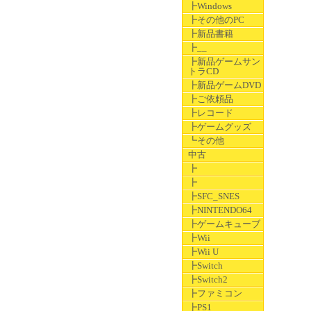
┣Windows
┣その他のPC
┣新品書籍
┣__
┣新品ゲームサン
トラCD
┣新品ゲームDVD
┣ご依頼品
┣レコード
┣ゲームグッズ
┗その他
中古
┣
┣
┣SFC_SNES
┣NINTENDO64
┣ゲームキューブ
┣Wii
┣Wii U
┣Switch
┣Switch2
┣ファミコン
┣PS1