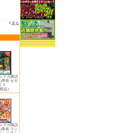
戻る
メルマガ購読
)帯有 セガ
リス
(税込)
メルマガ購読
)帯有 ラン