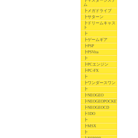
┣マスターシステ
ム
┣メガドライブ
┣サターン
┣ドリームキャス
ト
┣
┣ゲームギア
┣PSP
┣PSVita
┣
┣PCエンジン
┣PC-FX
┣
┣ワンダースワン
┣
┣NEOGEO
┣NEOGEOPOCKET
┣NEOGEOCD
┣3DO
┣
┣MSX
┣