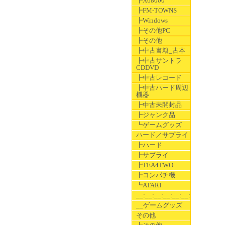
┣X68000
┣FM-TOWNS
┣Windows
┣その他PC
┣その他
┣中古書籍_古本
┣中古サントラ
CDDVD
┣中古レコード
┣中古ハード周辺
機器
┣中古未開封品
┣ジャンク品
┗ゲームグッズ
ハード／サプライ
┣ハード
┣サプライ
┣TEA4TWO
┣コンパチ機
┗ATARI
__:__:__:__:__:__:__
__ゲームグッズ
その他