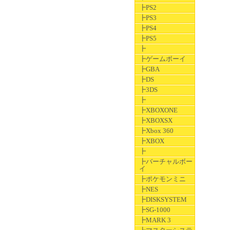
┣PS2
┣PS3
┣PS4
┣PS5
┣
┣ゲームボーイ
┣GBA
┣DS
┣3DS
┣
┣XBOXONE
┣XBOXSX
┣Xbox 360
┣XBOX
┣
┣バーチャルボー
イ
┣ポケモンミニ
┣NES
┣DISKSYSTEM
┣SG-1000
┣MARK 3