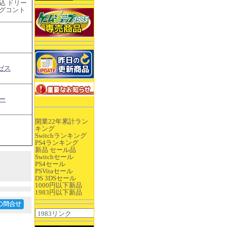
込 ドリー
ングコント
ゼス
ー
開業22年累計ラン
キング
Switchランキング
PS4ランキング
新品 セール品
Switchセール
PS4セール
PSVitaセール
DS 3DSセール
1000円以下新品
1983円以下新品