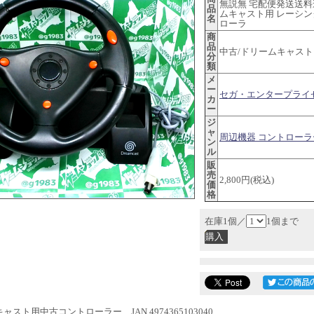
無説無 宅配便発送送料
品
ムキャスト用 レーシ
名
ローラ
商
品
中古/ドリームキャスト
分
類
メ
ー
セガ・エンタープライ
カ
ー
ジ
ャ
周辺機器 コントローラ
ン
ル
販
売
2,800円(税込)
価
格
在庫1個／
1個まで
ャスト用中古コントローラー JAN 4974365103040