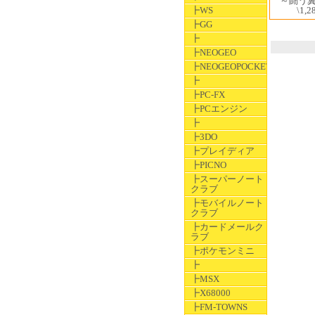
～闘う
┣WS
\1,2
┣GG
┣
┣NEOGEO
┣NEOGEOPOCKET
┣
┣PC-FX
┣PCエンジン
┣
┣3DO
┣プレイディア
┣PICNO
┣スーパーノート
クラブ
┣モバイルノート
クラブ
┣カードメールク
ラブ
┣ポケモンミニ
┣
┣MSX
┣X68000
┣FM-TOWNS