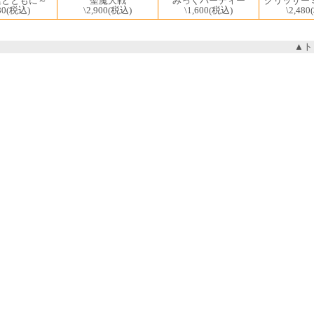
みっくパーティー
グリッサー
翼とともに～
聖魔大戦
\1,600
(税込)
\2,480
80
(税込)
\2,900
(税込)
▲ト