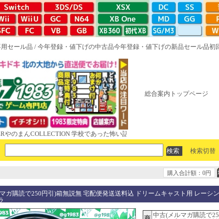
専用セール品
/
今年登録・値下げの中古品
今年登録・値下げの新品セール品
初
総合案内トップページ
んCOLLECTION 学校であった怖い話と晦󠄀つきこもり ルート16R やが
検索切替
購入合計額：0円
ルマガ購読で250円引)箱無説無 宅配便発送送料込 ドリームキャスト用 レーシ
ラ
中古(メルマガ購読で25
商