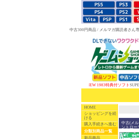
中古300円商品
/
メルマガ購読者さん
NEW 1983特典付ソフト
SUPERやのま
HOME
ショッピングを続
ける
中古(メ
購入手続きへ進む
ントロー
分類別商品一覧
新品商品