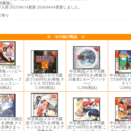
明書無し
/17入荷 2025/06/14更新 2026/04/04更新しました。
ズ有り
☆ その他の商品 ☆
ルマガ購読で
)帯無 ハッピー
中古商品(メルマガ購
ッスン
中古商品(メルマガ購
読で100円引き)帯無 D
中古商品(
LESSON ～フ
読で100円引き)帯無 テ
の食卓2 ホープパッケ
で100円引き
トレッスン～
トリス TETRIS 4D
ージ
テト
0
(税込)
\1,600
(税込)
\1,280
(税込)
\2,980
(メルマガ購読
中古商品(メルマガ購
中古商品(メルマガ購
中古商品(
引き)帯無 クイ
読で100円引き)帯無 キ
読で100円引き)帯無 こ
で100円引き
っ女神さまっ
ャッスルファンタジア