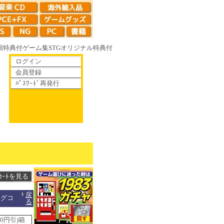
回特典付
ゲーム集
STG
オリジナル特典付
ログイン
会員登録
ﾊﾟｽﾜｰﾄﾞ再発行
て散りゆく鏡の花へ 70年代風ロボットアニメ ゲッP-X アレサCOLLECTIO
戻
ングコ
る
0円引)箱