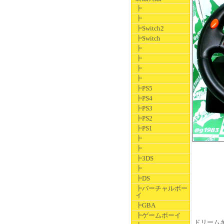
┣
┣
┣Switch2
┣Switch
┣
┣
┣
┣
┣PS5
┣PS4
┣PS3
┣PS2
┣PS1
┣
┣
┣3DS
┣
┣DS
┣バーチャルボー
イ
┣GBA
┣ゲームボーイ
ドリームキ