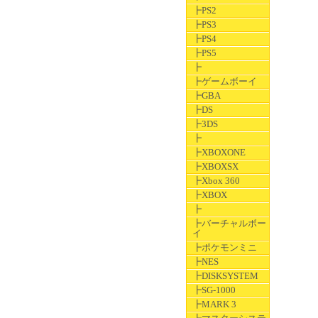
┣PS2
┣PS3
┣PS4
┣PS5
┣
┣ゲームボーイ
┣GBA
┣DS
┣3DS
┣
┣XBOXONE
┣XBOXSX
┣Xbox 360
┣XBOX
┣
┣バーチャルボー
イ
┣ポケモンミニ
┣NES
┣DISKSYSTEM
┣SG-1000
┣MARK 3