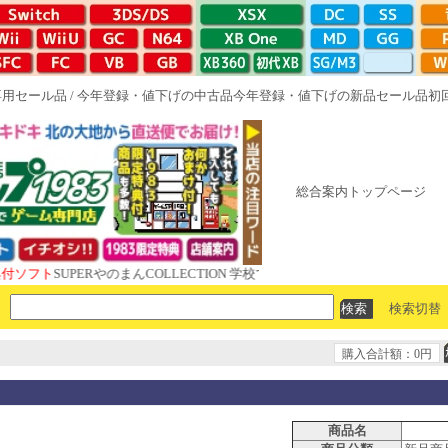
専用セール品
/
今年登録・値下げの中古品
今年登録・値下げの新品セール品
初
総合案内トップページ
SUPERやのまんCOLLECTION 学校であった怖い話と晦󠄀つきこもり ル
検索切替
購入合計額：0円
商品名