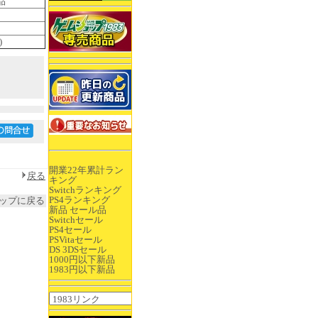
品
)
開業22年累計ラン
戻る
キング
Switchランキング
PS4ランキング
ップに戻る
新品 セール品
Switchセール
PS4セール
PSVitaセール
DS 3DSセール
1000円以下新品
1983円以下新品