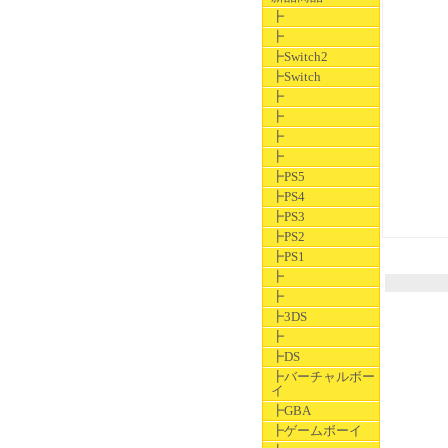
┣
┣
┣Switch2
┣Switch
┣
┣
┣
┣
┣PS5
┣PS4
┣PS3
┣PS2
┣PS1
┣
┣
┣3DS
┣
┣DS
┣バーチャルボー
イ
┣GBA
┣ゲームボーイ