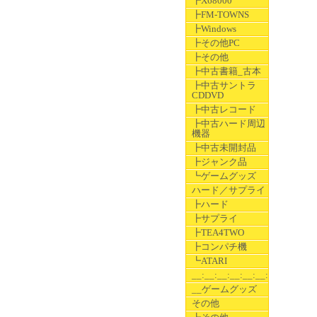
┣X68000
┣FM-TOWNS
┣Windows
┣その他PC
┣その他
┣中古書籍_古本
┣中古サントラ
CDDVD
┣中古レコード
┣中古ハード周辺
機器
┣中古未開封品
┣ジャンク品
┗ゲームグッズ
ハード／サプライ
┣ハード
┣サプライ
┣TEA4TWO
┣コンパチ機
┗ATARI
__:__:__:__:__:__:__
__ゲームグッズ
その他