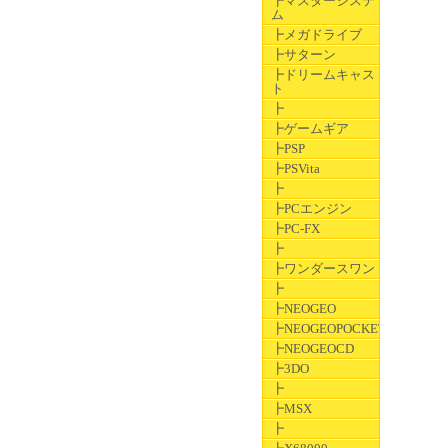
┣マスターシステ
ム
┣メガドライブ
┣サターン
┣ドリームキャス
ト
┣
┣ゲームギア
┣PSP
┣PSVita
┣
┣PCエンジン
┣PC-FX
┣
┣ワンダースワン
┣
┣NEOGEO
┣NEOGEOPOCKET
┣NEOGEOCD
┣3DO
┣
┣MSX
┣