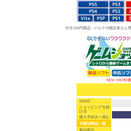
中古300円商品
/
メルマガ購読者さん
NEW 1983特典付ソフト
HOME
ショッピングを続
ける
購入手続きへ進む
分類別商品一覧
新品商品