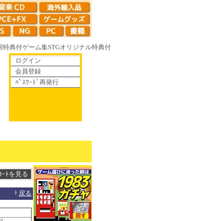
回特典付
ゲーム集
STG
オリジナル特典付
ログイン
会員登録
ﾊﾟｽﾜｰﾄﾞ再発行
ート16R やがて散りゆく鏡の花へ 70年代風ロボットアニメ ゲッP-X アレサC
戻る