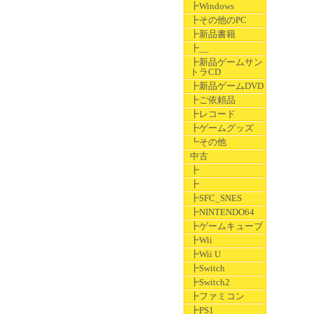
┣Windows
┣その他のPC
┣新品書籍
┣__
┣新品ゲームサン
トラCD
┣新品ゲームDVD
┣ご依頼品
┣レコード
┣ゲームグッズ
┗その他
中古
┣
┣
┣SFC_SNES
┣NINTENDO64
┣ゲームキューブ
┣Wii
┣Wii U
┣Switch
┣Switch2
┣ファミコン
┣PS1