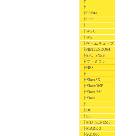
┣
┣
┣PSVita
┣PSP
┣
┣Wii U
┣Wii
┣ゲームキューブ
┣NINTENDO64
┣SFC_SNES
┣ファミコン
┣NES
┣
┣XboxSX
┣XboxONE
┣Xbox 360
┣Xbox
┣
┣DC
┣SS
┣MD_GENESIS
┣MARK 3
┣SG1000