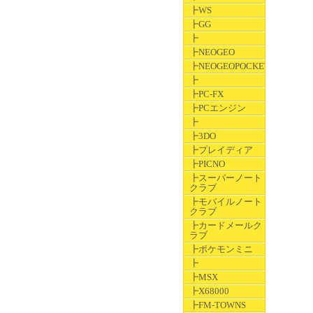
┣WS
┣GG
┣
┣NEOGEO
┣NEOGEOPOCKET
┣
┣PC-FX
┣PCエンジン
┣
┣3DO
┣プレイディア
┣PICNO
┣スーパーノート
クラブ
┣モバイルノート
クラブ
┣カードメールク
ラブ
┣ポケモンミニ
┣
┣MSX
┣X68000
┣FM-TOWNS