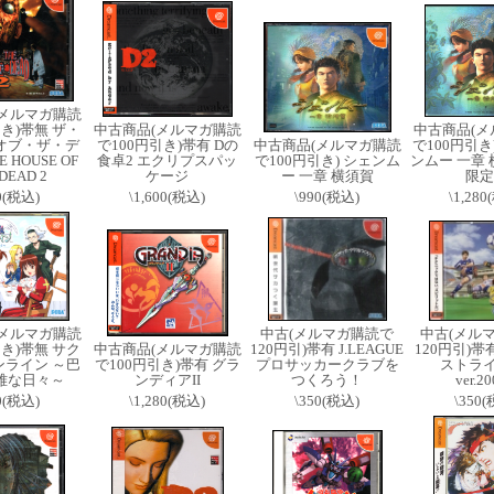
(メルマガ購読
引き)帯無 ザ・
中古商品(メルマガ購読
中古商品(メ
オブ・ザ・デ
で100円引き)帯有 Dの
中古商品(メルマガ購読
で100円引き
E HOUSE OF
食卓2 エクリプスパッ
で100円引き) シェンム
ンムー 一章 
DEAD 2
ケージ
ー 一章 横須賀
限定
0(税込)
\1,600(税込)
\990(税込)
\1,28
(メルマガ購読
中古(メルマガ購読で
中古(メル
引き)帯無 サク
中古商品(メルマガ購読
120円引)帯有 J.LEAGUE
120円引)帯
ンライン ～巴
で100円引き)帯有 グラ
プロサッカークラブを
ストライ
雅な日々～
ンディアII
つくろう！
ver.20
0(税込)
\1,280(税込)
\350(税込)
\350