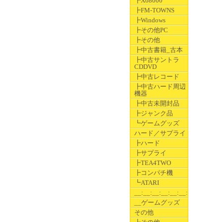
┣X68000
┣FM-TOWNS
┣Windows
┣その他PC
┣その他
┣中古書籍_古本
┣中古サントラ
CDDVD
┣中古レコード
┣中古ハード周辺
機器
┣中古未開封品
┣ジャンク品
┗ゲームグッズ
ハード／サプライ
┣ハード
┣サプライ
┣TEA4TWO
┣コンパチ機
┗ATARI
__:__:__:__:__:__:__
__ゲームグッズ
その他