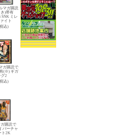
ルマガ購読
引き)帯有
S SNK ミレ
ァイト
0(税込)
マガ購読で
有(※) ギガ
グ2
0(税込)
マガ購読で
有 バーチャ
ト2K