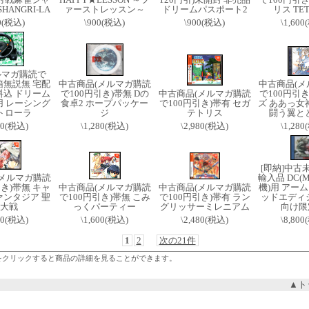
HANGRI-LA
ァーストレッスン～
ドリームパスポート2
リス TET
0(税込)
\900(税込)
\900(税込)
\1,60
ルマガ購読で
)箱無説無 宅配
中古商品(メルマガ購読
中古商品(メ
料込 ドリーム
で100円引き)帯無 Dの
中古商品(メルマガ購読
で100円引き
用 レーシング
食卓2 ホープパッケー
で100円引き)帯有 セガ
ズ ああっ女
トローラ
ジ
テトリス
闘う翼と
00(税込)
\1,280(税込)
\2,980(税込)
\1,28
[即納]中古
(メルマガ購読
輸入品 DC(M
引き)帯無 キャ
中古商品(メルマガ購読
中古商品(メルマガ購読
機)用 アーム
ァンタジア 聖
で100円引き)帯無 こみ
で100円引き)帯有 ラン
ッドエディシ
大戦
っくパーティー
グリッサーミレニアム
向け限
00(税込)
\1,600(税込)
\2,480(税込)
\8,80
1
2
次の21件
をクリックすると商品の詳細を見ることができます。
▲ト