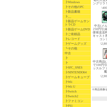
┣Windows
ングリラ S
┣その他のPC
\40
┣新品書籍
┣__
┣新品ゲームサン
トラCD
中古(メ
250円引
┣新品ゲームDVD
便発送送
┣ご依頼品
キャスト
┣レコード
コン
┣ゲームグッズ
\2,8
┗その他
中古
┣
中古商品
┣
で100円
┣SFC_SNES
ッスルフ
魔
┣NINTENDO64
\2,9
┣ゲームキューブ
┣Wii
┣Wii U
※商品画像
┣Switch
┣Switch2
┣ファミコン
┣PS1