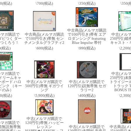
00(税込)
\700(税込)
\350(税込)
\350
中古商品(メルマガ購読
ルマガ購読で
中古商品(メルマガ購読
で100円引き)帯有 エア
中古(メル
 ダビつく ダー
で100円引き)帯無 セン
ロダンシング featuring
250円引)箱
つくろう！
チメンタルグラフティ2
Blue Impulse 帯付
キャスト・
0(税込)
\600(税込)
\990(税込)
\2,20
ルマガ購読で
中古(メル
) ドリームキャ
250円引)未
ーボード ハロ
中古(メルマガ購読で
中古(メルマガ購読で
トライジール
ピンク （キー
500円引)帯無 ギガウイ
120円引)説無帯無 セガ
トラック T
ドのみ）
ング
ラリー2
BONUS T
00(税込)
\5,900(税込)
\400(税込)
\2,30
中古(メルマガ購読で
ルマガ購読で
120円引)帯無 ハッピー
)箱無説無帯無
レッスン
中古(メルマガ購読で
中古商品(メ
対戦麻雀シャ
HAPPY★LESSON ～フ
120円引)未開封 非売品
で100円引き