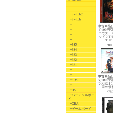
┣
┣
┣Switch2
┣Switch
┣
中古商品
┣
で100円
ハウス・
┣
ッド 2 TH
┣
THE 
┣PS5
\80
┣PS4
┣PS3
┣PS2
┣PS1
┣
┣
中古商品
┣3DS
で100円
ラ大戦オ
┣
里の優
┣DS
\75
┣バーチャルボー
イ
┣GBA
┣ゲームボーイ