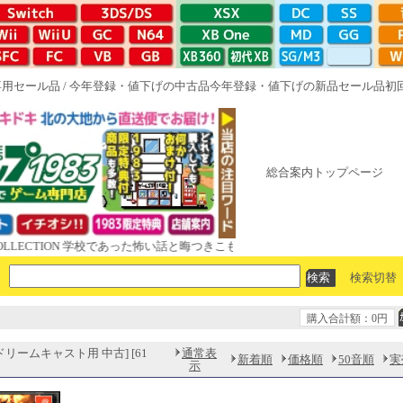
専用セール品
/
今年登録・値下げの中古品
今年登録・値下げの新品セール品
初
総合案内トップページ
TION 学校であった怖い話と晦󠄀つきこもり ルート16R やがて散りゆく鏡の花
検索切替
購入合計額：0円
リームキャスト用 中古] [61
通常表
新着順
価格順
50音順
実
示