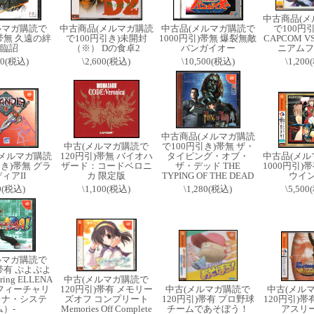
中古商品(メ
ルマガ購読で
中古商品(メルマガ購読
中古品(メルマガ購読で
で100円
)帯無 久遠の絆
で100円引き)未開封
1000円引)帯無 爆裂無敵
CAPCOM V
臨詔
（※） Dの食卓2
バンガイオー
ニアムフ
00(税込)
\2,600(税込)
\10,500(税込)
\1,20
中古商品(メルマガ購読
中古(メルマガ購読で
で100円引き)帯無 ザ・
(メルマガ購読
120円引)帯無 バイオハ
タイピング・オブ・
中古品(メル
引き)帯無 グラ
ザード：コードベロニ
ザ・デッド THE
1000円引)帯
ィアII
カ 限定版
TYPING OF THE DEAD
ウイン
0(税込)
\1,100(税込)
\1,280(税込)
\5,50
ルマガ購読で
)帯有 ぷよぷよ
ring ELLENA
中古(メルマガ購読で
m（フィーチャリ
120円引)帯有 メモリー
中古(メルマガ購読で
中古(メル
レナ・システ
ズオフ コンプリート
120円引)帯有 プロ野球
120円引)帯
ム）-
Memories Off Complete
チームであそぼう！
アスリー