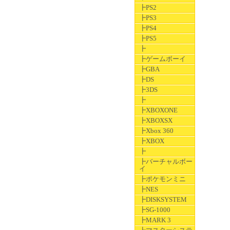
┣PS2
┣PS3
┣PS4
┣PS5
┣
┣ゲームボーイ
┣GBA
┣DS
┣3DS
┣
┣XBOXONE
┣XBOXSX
┣Xbox 360
┣XBOX
┣
┣バーチャルボー
イ
┣ポケモンミニ
┣NES
┣DISKSYSTEM
┣SG-1000
┣MARK 3