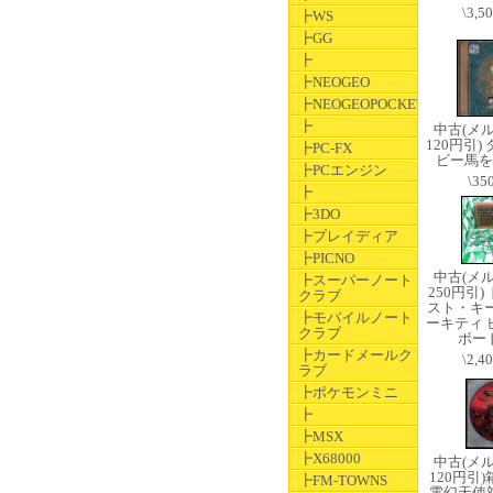
\3,5
┣WS
┣GG
┣
┣NEOGEO
┣NEOGEOPOCKET
┣
中古(メ
120円引)
┣PC-FX
ビー馬を
┣PCエンジン
\35
┣
┣3DO
┣プレイディア
┣PICNO
中古(メ
┣スーパーノート
250円引
クラブ
スト・キ
┣モバイルノート
ーキティ 
クラブ
ボー
┣カードメールク
\2,4
ラブ
┣ポケモンミニ
┣
┣MSX
┣X68000
中古(メ
120円引
┣FM-TOWNS
電幻天使