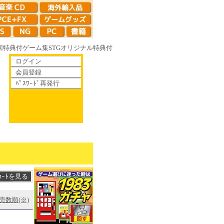
回特典付
ゲーム集
STG
オリジナル特典付
ログイン
会員登録
ﾊﾟｽﾜｰﾄﾞ再発行
へ 70年代風ロボットアニメ ゲッP-X アレサCOLLECTION 1993-1
売数順(※)