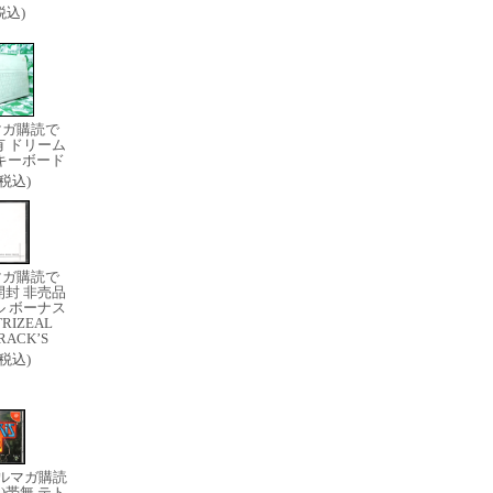
(税込)
マガ購読で
有 ドリーム
キーボード
0(税込)
マガ購読で
開封 非売品
 ボーナス
RIZEAL
RACK’S
0(税込)
ルマガ購読
)帯無 テト