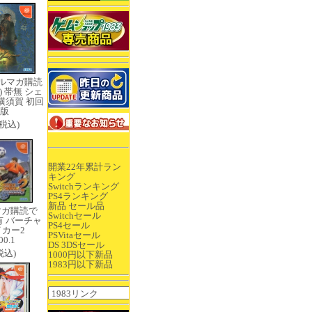
ルマガ購読
) 帯無 シェ
横須賀 初回
版
0(税込)
開業22年累計ラン
キング
Switchランキング
PS4ランキング
新品 セール品
マガ購読で
Switchセール
有 バーチャ
PS4セール
カー2
PSVitaセール
00.1
DS 3DSセール
(税込)
1000円以下新品
1983円以下新品