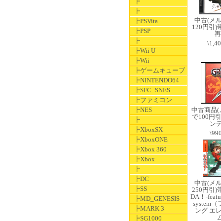
┣
┣
中古(メ
┣PSVita
120円引
┣PSP
再
┣
\1,4
┣Wii U
┣Wii
┣ゲームキューブ
┣NINTENDO64
┣SFC_SNES
┣ファミコン
┣NES
中古商品
で100円
┣
ンデ
┣XboxSX
\99
┣XboxONE
┣Xbox 360
┣Xbox
┣
┣DC
中古(メ
┣SS
250円引
DA！-featu
┣MD_GENESIS
syste
┣MARK 3
ング エ
┣SG1000