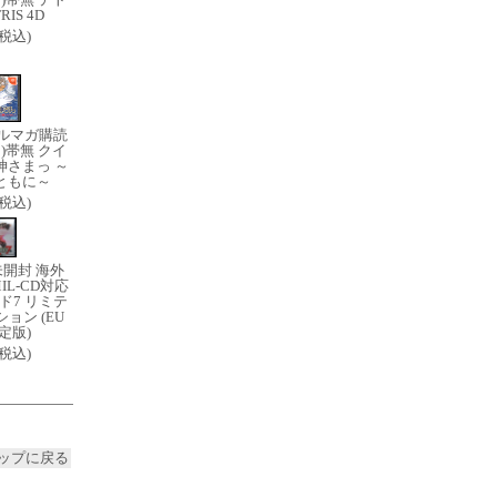
RIS 4D
0(税込)
ルマガ購読
)帯無 クイ
神さまっ ～
ともに～
0(税込)
未開封 海外
IL-CD対応
ド7 リミテ
ョン (EU
定版)
0(税込)
ップに戻る