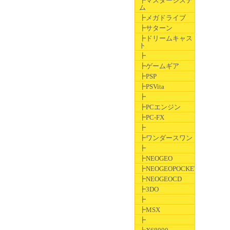
┣マスターシステ
ム
┣メガドライブ
┣サターン
┣ドリームキャス
ト
┣
┣ゲームギア
┣PSP
┣PSVita
┣
┣PCエンジン
┣PC-FX
┣
┣ワンダースワン
┣
┣NEOGEO
┣NEOGEOPOCKET
┣NEOGEOCD
┣3DO
┣
┣MSX
┣