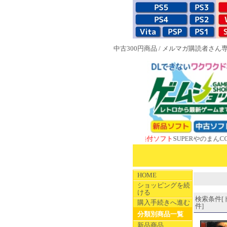
中古300円商品
/
メルマガ購読者さん
NEW 1983特典付ソフト
SUPERやのまんCOLLEC
HOME
ショッピングを続
ける
検索条件[ド
購入手続きへ進む
件]
分類別商品一覧
新品商品