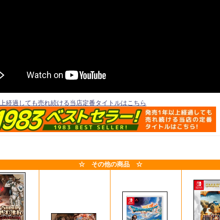
以上経過しても売れ続ける当店定番タイトルはこちら
☆ その他の商品 ☆