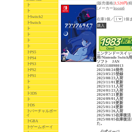
[販売価格]
3,520円
(
┣
[メーカー]
room6
┣
┣Switch2
在庫1個／
1個
┣Switch
┣
┣
┣
┣
┣PS5
ニンテンドースイッ
用/Nintendo Switc
┣PS4
ソフト JAN
┣PS3
4595318898013
┣PS2
2023/08/24発売
2023/05/25登録
┣PS1
2023/08/23入荷
┣
2023/11/01更新
2023/11/11入荷
┣
2024/01/23入荷
┣3DS
2024/07/21更新
2024/09/01入荷
┣
2025/01/19更新
┣DS
2025/01/24更新
┣バーチャルボー
2025/01/26入荷
イ
2025/06/15在庫復活
2025/08/05在庫復
┣GBA
た。
┣ゲームボーイ
→公式ページ