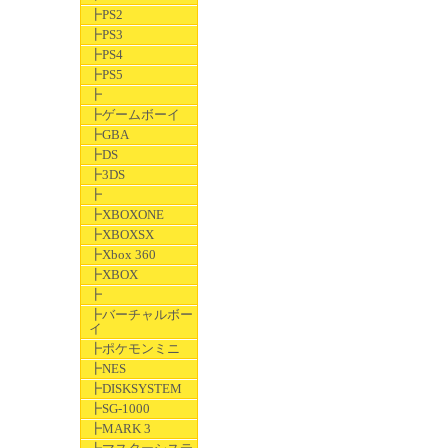
┣PS2
┣PS3
┣PS4
┣PS5
┣
┣ゲームボーイ
┣GBA
┣DS
┣3DS
┣
┣XBOXONE
┣XBOXSX
┣Xbox 360
┣XBOX
┣
┣バーチャルボー
イ
┣ポケモンミニ
┣NES
┣DISKSYSTEM
┣SG-1000
┣MARK 3