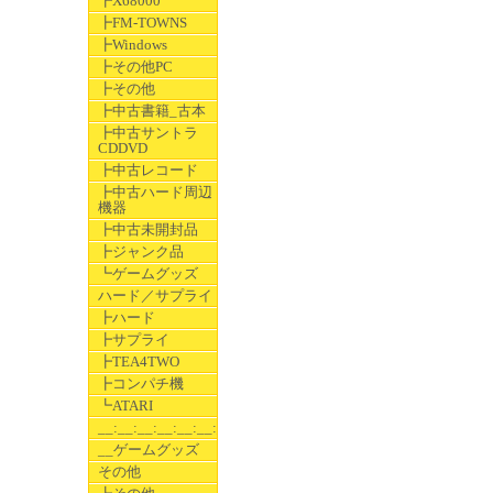
┣X68000
┣FM-TOWNS
┣Windows
┣その他PC
┣その他
┣中古書籍_古本
┣中古サントラ
CDDVD
┣中古レコード
┣中古ハード周辺
機器
┣中古未開封品
┣ジャンク品
┗ゲームグッズ
ハード／サプライ
┣ハード
┣サプライ
┣TEA4TWO
┣コンパチ機
┗ATARI
__:__:__:__:__:__:__
__ゲームグッズ
その他