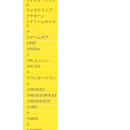
┣マスターシステ
ム
┣メガドライブ
┣サターン
┣ドリームキャス
ト
┣
┣ゲームギア
┣PSP
┣PSVita
┣
┣PCエンジン
┣PC-FX
┣
┣ワンダースワン
┣
┣NEOGEO
┣NEOGEOPOCKET
┣NEOGEOCD
┣3DO
┣
┣MSX
┣