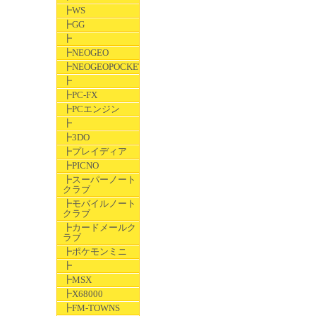
┣WS
┣GG
┣
┣NEOGEO
┣NEOGEOPOCKET
┣
┣PC-FX
┣PCエンジン
┣
┣3DO
┣プレイディア
┣PICNO
┣スーパーノート
クラブ
┣モバイルノート
クラブ
┣カードメールク
ラブ
┣ポケモンミニ
┣
┣MSX
┣X68000
┣FM-TOWNS