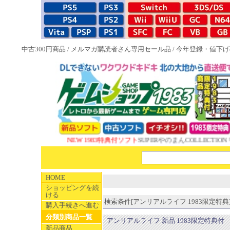
中古300円商品
/
メルマガ購読者さん専用セール品
/
今年登録・値下げ
NEW 1983特典付ソフト
SUPERやのまんCOLLECTION
HOME
ショッピングを続
ける
検索条件[アンリアルライフ 1983限定特典] 
購入手続きへ進む
分類別商品一覧
アンリアルライフ 新品 1983限定特典付
新品商品