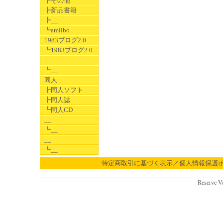
┣その他
┣新品書籍
┣__
┗amiibo
1983ブログ2.0
┗1983ブログ2.0
__
┗__
同人
┣同人ソフト
┣同人誌
┗同人CD
__
┗__
__
┗__
特定商取引に基づく表示／個人情報保護
Reserve V