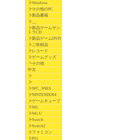
┣Windows
┣その他のPC
┣新品書籍
┣__
┣新品ゲームサン
トラCD
┣新品ゲームDVD
┣ご依頼品
┣レコード
┣ゲームグッズ
┗その他
中古
┣
┣
┣SFC_SNES
┣NINTENDO64
┣ゲームキューブ
┣Wii
┣Wii U
┣Switch
┣Switch2
┣ファミコン
┣PS1