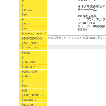
┣
┣
キオクを読み取るア
チャーゲーム。
┣PSVita
┣PSP
1983限定特典
┣
・ 『アンリアルラ
B5 ART MAT
┣Wii U
※メーカー希望税抜
┣Wii
3200円
┣ゲームキューブ
※商品画像をクリックすると商品の詳細を見るこ
┣NINTENDO64
┣SFC_SNES
┣ファミコン
┣NES
┣
┣XboxSX
┣XboxONE
┣Xbox 360
┣Xbox
┣
┣DC
┣SS
┣MD_GENESIS
┣MARK 3
┣SG1000