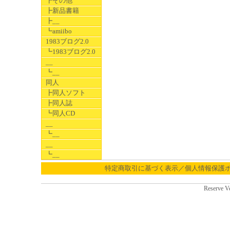
┣その他
┣新品書籍
┣__
┗amiibo
1983ブログ2.0
┗1983ブログ2.0
__
┗__
同人
┣同人ソフト
┣同人誌
┗同人CD
__
┗__
__
┗__
特定商取引に基づく表示／個人情報保護
Reserve V