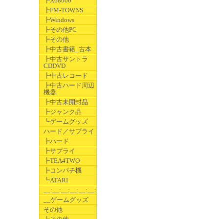
┣X68000
┣FM-TOWNS
┣Windows
┣その他PC
┣その他
┣中古書籍_古本
┣中古サントラ
CDDVD
┣中古レコード
┣中古ハード周辺
機器
┣中古未開封品
┣ジャンク品
┗ゲームグッズ
ハード／サプライ
┣ハード
┣サプライ
┣TEA4TWO
┣コンパチ機
┗ATARI
__:__:__:__:__:__:__
__ゲームグッズ
その他