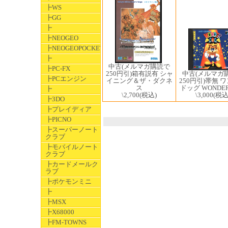
┣WS
┣GG
┣
┣NEOGEO
┣NEOGEOPOCKET
┣
中古(メルマガ購読で
┣PC-FX
250円引)箱有説有 シャ
中古(メルマガ
┣PCエンジン
イニング＆ザ・ダクネ
250円引)帯無 
ス
ドッグ WONDER
┣
\2,700
(税込)
\3,000
(税込
┣3DO
┣プレイディア
┣PICNO
┣スーパーノート
クラブ
┣モバイルノート
クラブ
┣カードメールク
ラブ
┣ポケモンミニ
┣
┣MSX
┣X68000
┣FM-TOWNS