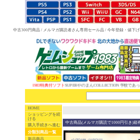
中古300円商品
/
メルマガ購読者さん専用セール品
/
今年登録・値下げ
NEW 1983特典付ソフト
SUPERやのまんCOLLECTION 学校であっ
HOME
ショッピングを続
ける
中古商品(メルマガ購読で1000円引き)箱
購入手続きへ進む
分類別商品一覧
新品商品