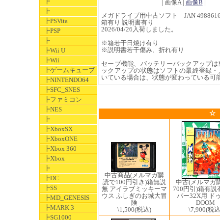
┣
| 画像A |
画像B
|
┣
メガドライブ用中古ソフト JAN 49886160
┣PSVita
箱有り 説明書有り
2026/04/26入荷しました。
┣PSP
┣
※箱若干日焼け有り
※説明書若干傷み、折れ有り
┣Wii U
┣Wii
セーブ機能、バッテリーバックアップは
┣ゲームキューブ
ックアップの状態はソフトの最終登録・
いている場合は、状態が変わっている可
┣NINTENDO64
┣SFC_SNES
┣ファミコン
┣NES
☆
┣
┣XboxSX
┣XboxONE
┣Xbox 360
┣Xbox
┣
中古商品(メルマガ購
┣DC
読で100円引き)箱無説
中古(メルマガ
┣SS
無 アイラブミッキーマ
700円引)箱有説
ウス ふしぎのお城大冒
パー32X用 ド
┣MD_GENESIS
険
DOOM
┣MARK 3
\1,500
(税込)
\7,900
(税込
┣SG1000