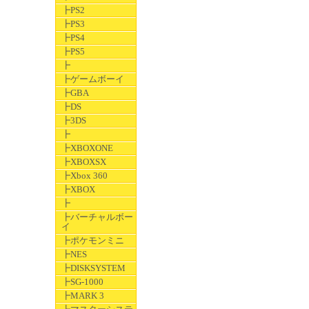
┣PS2
┣PS3
┣PS4
┣PS5
┣
┣ゲームボーイ
┣GBA
┣DS
┣3DS
┣
┣XBOXONE
┣XBOXSX
┣Xbox 360
┣XBOX
┣
┣バーチャルボー
イ
┣ポケモンミニ
┣NES
┣DISKSYSTEM
┣SG-1000
┣MARK 3