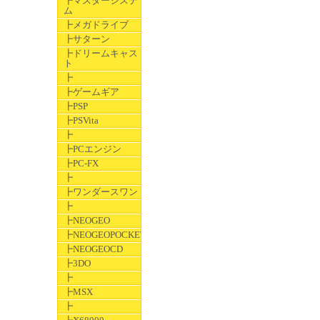
┣マスターシステ
ム
┣メガドライブ
┣サターン
┣ドリームキャス
ト
┣
┣ゲームギア
┣PSP
┣PSVita
┣
┣PCエンジン
┣PC-FX
┣
┣ワンダースワン
┣
┣NEOGEO
┣NEOGEOPOCKET
┣NEOGEOCD
┣3DO
┣
┣MSX
┣