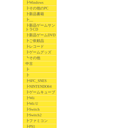
┣Windows
┣その他のPC
┣新品書籍
┣__
┣新品ゲームサン
トラCD
┣新品ゲームDVD
┣ご依頼品
┣レコード
┣ゲームグッズ
┗その他
中古
┣
┣
┣SFC_SNES
┣NINTENDO64
┣ゲームキューブ
┣Wii
┣Wii U
┣Switch
┣Switch2
┣ファミコン
┣PS1