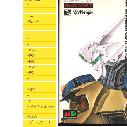
┣
┣
┣Switch2
┣Switch
┣
┣
┣
┣
┣PS5
┣PS4
┣PS3
┣PS2
┣PS1
┣
┣
┣3DS
┣
┣DS
┣バーチャルボー
イ
┣GBA
┣ゲームボーイ