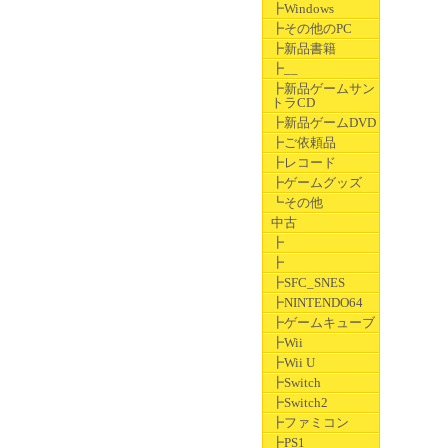
┣Windows
┣その他のPC
┣新品書籍
┣__
┣新品ゲームサン
トラCD
┣新品ゲームDVD
┣ご依頼品
┣レコード
┣ゲームグッズ
┗その他
中古
┣
┣
┣SFC_SNES
┣NINTENDO64
┣ゲームキューブ
┣Wii
┣Wii U
┣Switch
┣Switch2
┣ファミコン
┣PS1