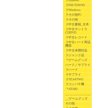
┣X68000
┣FM-TOWNS
┣Windows
┣その他PC
┣その他
┣中古書籍_古本
┣中古サントラ
CDDVD
┣中古レコード
┣中古ハード周辺
機器
┣中古未開封品
┣ジャンク品
┗ゲームグッズ
ハード／サプライ
┣ハード
┣サプライ
┣TEA4TWO
┣コンパチ機
┗ATARI
__:__:__:__:__:__:__
__ゲームグッズ
その他