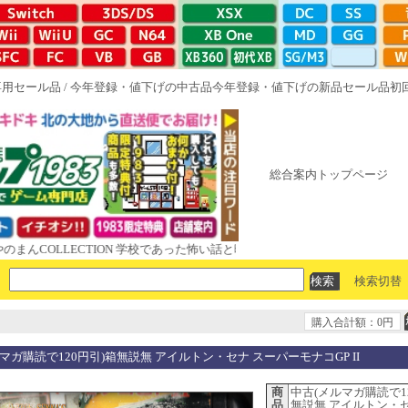
専用セール品
/
今年登録・値下げの中古品
今年登録・値下げの新品セール品
初
総合案内トップページ
OLLECTION 学校であった怖い話と晦󠄀つきこもり ルート16R やがて散
検索切替
購入合計額：0円
マガ購読で120円引)箱無説無 アイルトン・セナ スーパーモナコGP II
商
中古(メルマガ購読で1
品
無説無 アイルトン・