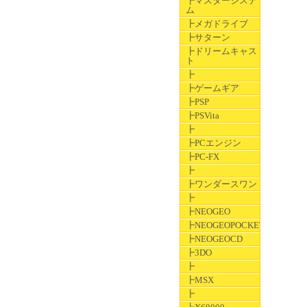
┣マスターシステ
ム
┣メガドライブ
┣サターン
┣ドリームキャス
ト
┣
┣ゲームギア
┣PSP
┣PSVita
┣
┣PCエンジン
┣PC-FX
┣
┣ワンダースワン
┣
┣NEOGEO
┣NEOGEOPOCKET
┣NEOGEOCD
┣3DO
┣
┣MSX
┣