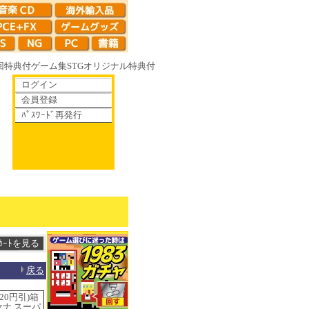
回特典付
ゲーム集
STG
オリジナル特典付
ログイン
会員登録
ﾊﾟｽﾜｰﾄﾞ再発行
りゆく鏡の花へ 70年代風ロボットアニメ ゲッP-X アレサCOLLECTION 
戻る
20円引)箱
セナ スーパ