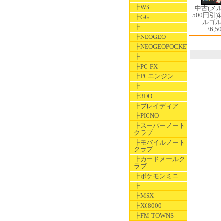
┣WS
中古(メ
500円引
┣GG
ルゴ
┣
\6,5
┣NEOGEO
┣NEOGEOPOCKET
┣
┣PC-FX
┣PCエンジン
┣
┣3DO
┣プレイディア
┣PICNO
┣スーパーノート
クラブ
┣モバイルノート
クラブ
┣カードメールク
ラブ
┣ポケモンミニ
┣
┣MSX
┣X68000
┣FM-TOWNS