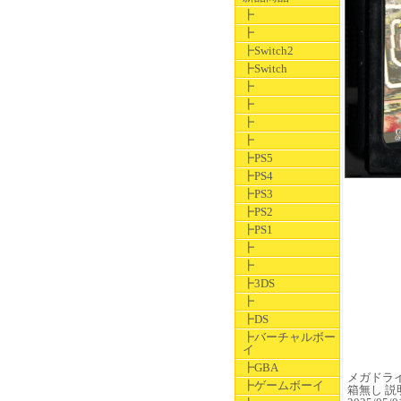
┣
┣
┣Switch2
┣Switch
┣
┣
┣
┣
┣PS5
┣PS4
┣PS3
┣PS2
┣PS1
┣
┣
┣3DS
┣
┣DS
┣バーチャルボー
イ
┣GBA
メガドライブ
┣ゲームボーイ
箱無し 説