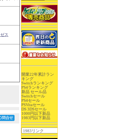
イゼス
開業22年累計ラン
キング
Switchランキング
PS4ランキング
新品 セール品
Switchセール
PS4セール
PSVitaセール
DS 3DSセール
1000円以下新品
1983円以下新品