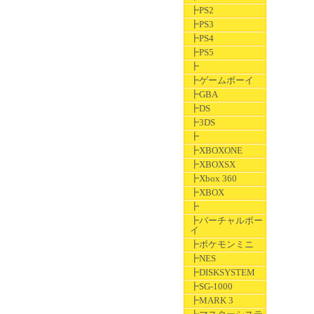
┣PS2
┣PS3
┣PS4
┣PS5
┣
┣ゲームボーイ
┣GBA
┣DS
┣3DS
┣
┣XBOXONE
┣XBOXSX
┣Xbox 360
┣XBOX
┣
┣バーチャルボー
イ
┣ポケモンミニ
┣NES
┣DISKSYSTEM
┣SG-1000
┣MARK 3