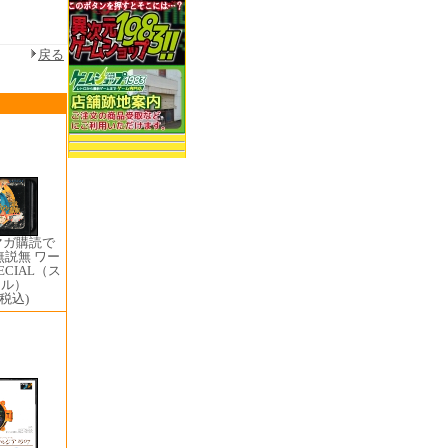
戻る
マガ購読で
無説無 ワー
ECIAL（ス
ャル）
(税込)