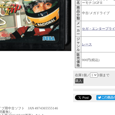
名
ーモナコGP II
商
品
中古/メガドライブ
分
類
メ
ー
セガ・エンタープラ
カ
ー
ジ
ャ
レース
ン
ル
販
売
900円(税込)
価
格
在庫1個／
1個まで
用中古ソフト JAN 4974365555146
明書無し