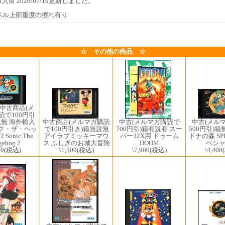
/01入荷 2026/07/19更新しました。
ベル上部重度の擦れ有り
☆ その他の商品 ☆
中古商品(メ
読で100円引
中古(メル
中古商品(メルマガ購読
中古(メルマガ購読で
説無 海外輸入
500円引)箱
で100円引き)箱無説無
700円引)箱有説有 スー
ック・ザ・ヘッ
ドナの森 SP
アイラブミッキーマウ
パー32X用 ドゥーム
Sonic The
ペシ
ス ふしぎのお城大冒険
DOOM
gehog 2
\4,400
\1,500
(税込)
\7,900
(税込)
00
(税込)