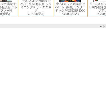
中古(メルマガ購読で
250円引)箱有説有 シャ
中古(メルマガ購読で
ルマガ購読で
中古(メル
イニング＆ザ・ダクネ
250円引)帯無 ワンダー
)箱有説有 バト
250円引)帯
ス
ドッグ WONDER DOG
ルファー唯
ジア1
\2,700
(税込)
\3,000
(税込)
00
(税込)
\2,700
▲ト