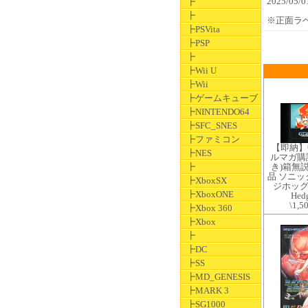
2025/05
┣
┣
※正面ラ
┣PSVita
┣PSP
┣
┣Wii U
┣Wii
┣ゲームキューブ
┣NINTENDO64
┣SFC_SNES
┣ファミコン
【即納】
┣NES
ルマガ購
┣
き)箱無
品 ソニ
┣XboxSX
ジホッグ2 
┣XboxONE
Hed
\1,5
┣Xbox 360
┣Xbox
┣
┣DC
┣SS
┣MD_GENESIS
┣MARK 3
┣SG1000