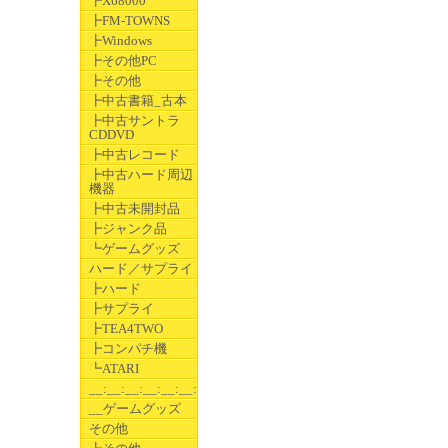
┣X68000
┣FM-TOWNS
┣Windows
┣その他PC
┣その他
┣中古書籍_古本
┣中古サントラ
CDDVD
┣中古レコード
┣中古ハード周辺
機器
┣中古未開封品
┣ジャンク品
┗ゲームグッズ
ハード／サプライ
┣ハード
┣サプライ
┣TEA4TWO
┣コンパチ機
┗ATARI
__:__:__:__:__:__:__
__ゲームグッズ
その他