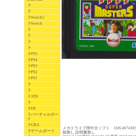
┣
┣
┣Switch2
┣Switch
┣
┣
┣
┣
┣PS5
┣PS4
┣PS3
┣PS2
┣PS1
┣
┣
┣3DS
┣
┣DS
┣バーチャルボー
イ
┣GBA
メガドライブ用中古ソフト JAN 49743655
┣ゲームボーイ
箱無し 説明書無し