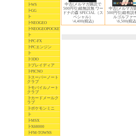
中古(メルマガ購読で
┣WS
500円引)箱無説無 ワー
中古(メルマガ
┣GG
ドナの森 SPECIAL（ス
500円引)箱有説
┣
ペシャル）
ルゴルファ
\4,400
(税込)
\6,500
(税込
┣NEOGEO
┣NEOGEOPOCKET
┣
┣PC-FX
┣PCエンジン
┣
┣3DO
┣プレイディア
┣PICNO
┣スーパーノート
クラブ
┣モバイルノート
クラブ
┣カードメールク
ラブ
┣ポケモンミニ
┣
┣MSX
┣X68000
┣FM-TOWNS