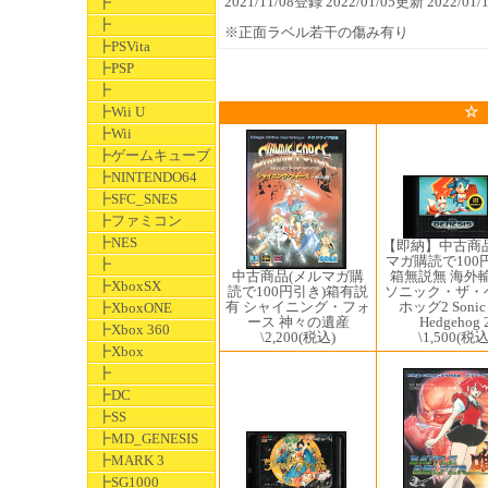
2021/11/08登録 2022/01/05更新 2022/
┣
┣
※正面ラベル若干の傷み有り
┣PSVita
┣PSP
┣
┣Wii U
☆
┣Wii
┣ゲームキューブ
┣NINTENDO64
┣SFC_SNES
┣ファミコン
┣NES
【即納】中古商
マガ購読で100
┣
箱無説無 海外
中古商品(メルマガ購
┣XboxSX
ソニック・ザ・
読で100円引き)箱有説
ホッグ2 Sonic 
有 シャイニング・フォ
┣XboxONE
Hedgehog 
ース 神々の遺産
┣Xbox 360
\1,500
(税込
\2,200
(税込)
┣Xbox
┣
┣DC
┣SS
┣MD_GENESIS
┣MARK 3
┣SG1000