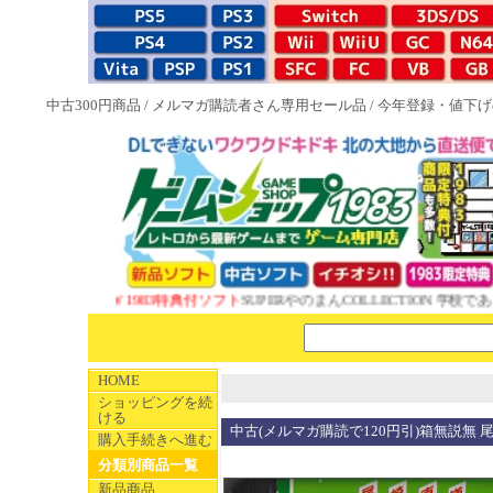
中古300円商品
/
メルマガ購読者さん専用セール品
/
今年登録・値下げ
NEW 1983特典付ソフト
SUPERやのまんCOLLECTION 学校であ
HOME
ショッピングを続
ける
中古(メルマガ購読で120円引)箱無説無
購入手続きへ進む
分類別商品一覧
新品商品