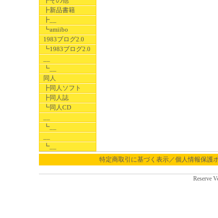
┣その他
┣新品書籍
┣__
┗amiibo
1983ブログ2.0
┗1983ブログ2.0
__
┗__
同人
┣同人ソフト
┣同人誌
┗同人CD
__
┗__
__
┗__
特定商取引に基づく表示／個人情報保護
Reserve V