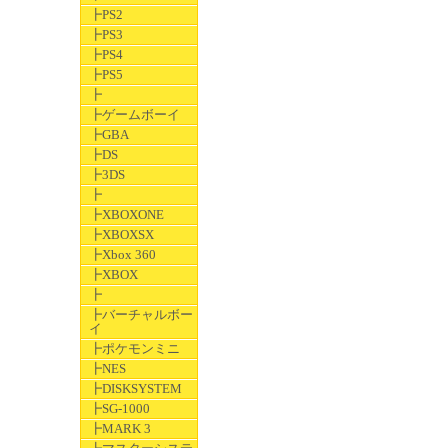
┣PS2
┣PS3
┣PS4
┣PS5
┣
┣ゲームボーイ
┣GBA
┣DS
┣3DS
┣
┣XBOXONE
┣XBOXSX
┣Xbox 360
┣XBOX
┣
┣バーチャルボー
イ
┣ポケモンミニ
┣NES
┣DISKSYSTEM
┣SG-1000
┣MARK 3