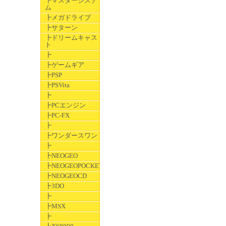
┣マスターシステ
ム
┣メガドライブ
┣サターン
┣ドリームキャス
ト
┣
┣ゲームギア
┣PSP
┣PSVita
┣
┣PCエンジン
┣PC-FX
┣
┣ワンダースワン
┣
┣NEOGEO
┣NEOGEOPOCKET
┣NEOGEOCD
┣3DO
┣
┣MSX
┣