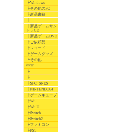
┣Windows
┣その他のPC
┣新品書籍
┣__
┣新品ゲームサン
トラCD
┣新品ゲームDVD
┣ご依頼品
┣レコード
┣ゲームグッズ
┗その他
中古
┣
┣
┣SFC_SNES
┣NINTENDO64
┣ゲームキューブ
┣Wii
┣Wii U
┣Switch
┣Switch2
┣ファミコン
┣PS1