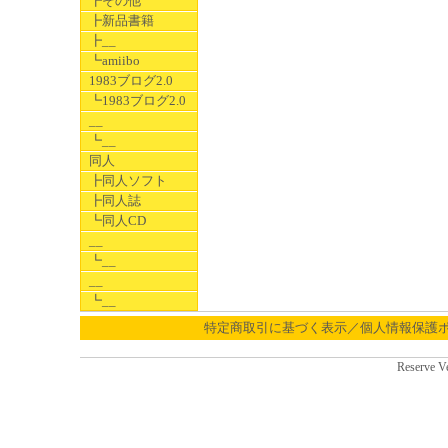
┣その他
┣新品書籍
┣__
┗amiibo
1983ブログ2.0
┗1983ブログ2.0
__
┗__
同人
┣同人ソフト
┣同人誌
┗同人CD
__
┗__
__
┗__
特定商取引に基づく表示／個人情報保護
Reserve V