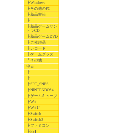
┣Windows
┣その他のPC
┣新品書籍
┣__
┣新品ゲームサン
トラCD
┣新品ゲームDVD
┣ご依頼品
┣レコード
┣ゲームグッズ
┗その他
中古
┣
┣
┣SFC_SNES
┣NINTENDO64
┣ゲームキューブ
┣Wii
┣Wii U
┣Switch
┣Switch2
┣ファミコン
┣PS1