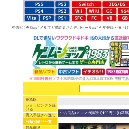
中古300円商品
/
メルマガ購読者さん専用セール品
/
今年登録・値下げ
NEW 1983特典付ソフト
SUPERやのまんCOLLECTION 学校であ
HOME
ショッピングを続
ける
中古商品(メルマガ購読で100円引き)箱
購入手続きへ進む
分類別商品一覧
新品商品