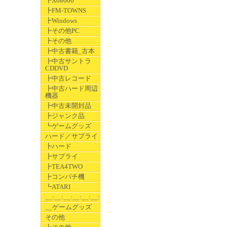
┣X68000
┣FM-TOWNS
┣Windows
┣その他PC
┣その他
┣中古書籍_古本
┣中古サントラ
CDDVD
┣中古レコード
┣中古ハード周辺
機器
┣中古未開封品
┣ジャンク品
┗ゲームグッズ
ハード／サプライ
┣ハード
┣サプライ
┣TEA4TWO
┣コンパチ機
┗ATARI
__:__:__:__:__:__:__
__ゲームグッズ
その他