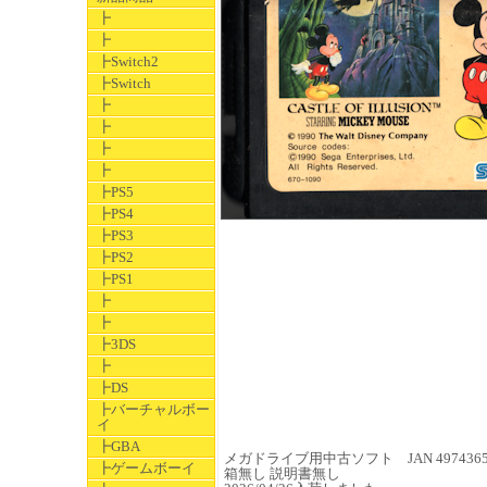
┣
┣
┣Switch2
┣Switch
┣
┣
┣
┣
┣PS5
┣PS4
┣PS3
┣PS2
┣PS1
┣
┣
┣3DS
┣
┣DS
┣バーチャルボー
イ
┣GBA
メガドライブ用中古ソフト JAN 49743655
┣ゲームボーイ
箱無し 説明書無し