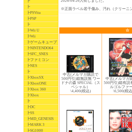
2026/04/26入荷しました。
┣
┣
※正面ラベル若干傷み、汚れ（クリーニ
┣PSVita
┣PSP
┣
┣Wii U
☆
┣Wii
┣ゲームキューブ
┣NINTENDO64
┣SFC_SNES
┣ファミコン
┣NES
┣
中古(メルマガ購読で
┣XboxSX
500円引)箱無説無 ワー
中古(メルマガ
ドナの森 SPECIAL（ス
500円引)箱有説
┣XboxONE
ペシャル）
ルゴルファ
┣Xbox 360
\4,400
(税込)
\6,500
(税込
┣Xbox
┣
┣DC
┣SS
┣MD_GENESIS
┣MARK 3
┣SG1000