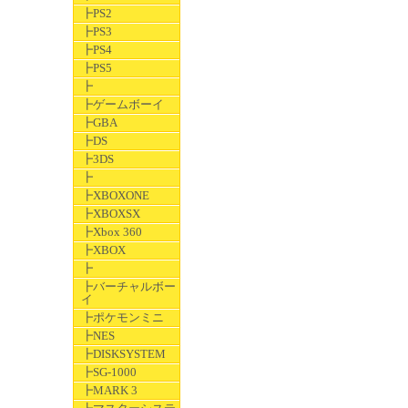
┣PS2
┣PS3
┣PS4
┣PS5
┣
┣ゲームボーイ
┣GBA
┣DS
┣3DS
┣
┣XBOXONE
┣XBOXSX
┣Xbox 360
┣XBOX
┣
┣バーチャルボー
イ
┣ポケモンミニ
┣NES
┣DISKSYSTEM
┣SG-1000
┣MARK 3