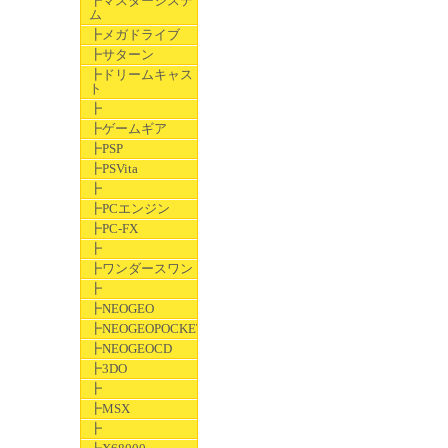
┣マスターシステ
ム
┣メガドライブ
┣サターン
┣ドリームキャス
ト
┣
┣ゲームギア
┣PSP
┣PSVita
┣
┣PCエンジン
┣PC-FX
┣
┣ワンダースワン
┣
┣NEOGEO
┣NEOGEOPOCKET
┣NEOGEOCD
┣3DO
┣
┣MSX
┣