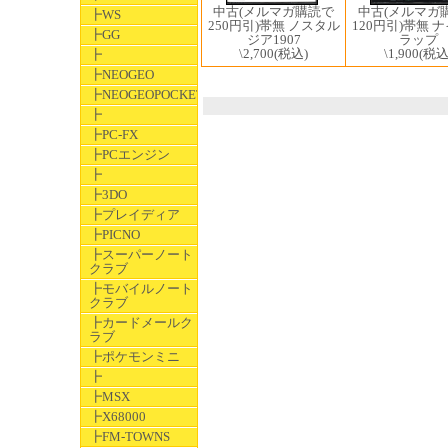
中古(メルマガ
中古(メルマガ購読で
┣WS
120円引)帯無 
250円引)帯無 ノスタル
┣GG
ラップ
ジア1907
\1,900
(税込
\2,700
(税込)
┣
┣NEOGEO
┣NEOGEOPOCKET
┣
┣PC-FX
┣PCエンジン
┣
┣3DO
┣プレイディア
┣PICNO
┣スーパーノート
クラブ
┣モバイルノート
クラブ
┣カードメールク
ラブ
┣ポケモンミニ
┣
┣MSX
┣X68000
┣FM-TOWNS