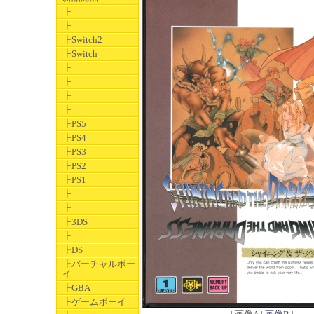
┣
┣
┣Switch2
┣Switch
┣
┣
┣
┣
┣PS5
┣PS4
┣PS3
┣PS2
┣PS1
┣
┣
┣3DS
┣
┣DS
┣バーチャルボー
イ
┣GBA
┣ゲームボーイ