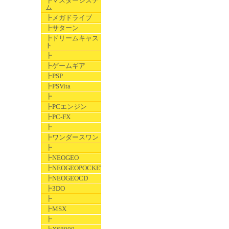
┣マスターシステ
ム
┣メガドライブ
┣サターン
┣ドリームキャス
ト
┣
┣ゲームギア
┣PSP
┣PSVita
┣
┣PCエンジン
┣PC-FX
┣
┣ワンダースワン
┣
┣NEOGEO
┣NEOGEOPOCKET
┣NEOGEOCD
┣3DO
┣
┣MSX
┣