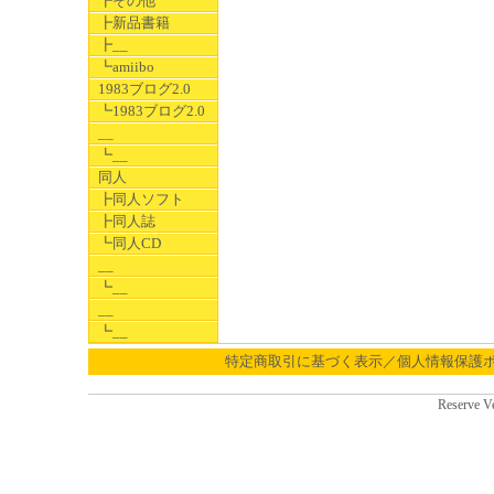
┣その他
┣新品書籍
┣__
┗amiibo
1983ブログ2.0
┗1983ブログ2.0
__
┗__
同人
┣同人ソフト
┣同人誌
┗同人CD
__
┗__
__
┗__
特定商取引に基づく表示／個人情報保護
Reserve V