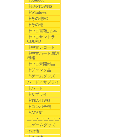
┣X68000
┣FM-TOWNS
┣Windows
┣その他PC
┣その他
┣中古書籍_古本
┣中古サントラ
CDDVD
┣中古レコード
┣中古ハード周辺
機器
┣中古未開封品
┣ジャンク品
┗ゲームグッズ
ハード／サプライ
┣ハード
┣サプライ
┣TEA4TWO
┣コンパチ機
┗ATARI
__:__:__:__:__:__:__
__ゲームグッズ
その他