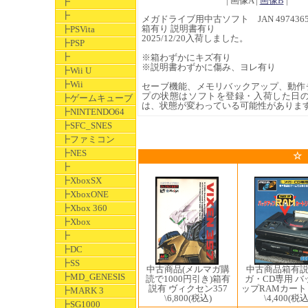
| 画像A |
画像B
|
┣
┣
メガドライブ用中古ソフト JAN 49743655
箱有り 説明書有り
┣PSVita
2025/12/20入荷しました。
┣PSP
┣
※箱わずかにキズ有り
※説明書わずかに傷み、ヨレ有り
┣Wii U
┣Wii
セーブ機能、メモリバックアップ、動作
プの状態はソフトを登録・入荷した日
┣ゲームキューブ
は、状態が変わっている可能性がありま
┣NINTENDO64
┣SFC_SNES
┣ファミコン
┣NES
☆
┣
┣XboxSX
┣XboxONE
┣Xbox 360
┣Xbox
┣
┣DC
┣SS
中古商品(メルマガ購
中古商品箱有説
┣MD_GENESIS
読で1000円引き)箱有
ガ・CD専用 バ
説有 ヴィクセン357
ップRAMカー
┣MARK 3
\6,800
(税込)
\4,400
(税込
┣SG1000