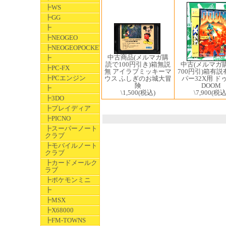
┣WS
┣GG
┣
┣NEOGEO
┣NEOGEOPOCKET
中古商品(メルマガ購
┣
読で100円引き)箱無説
中古(メルマガ
┣PC-FX
無 アイラブミッキーマ
700円引)箱有説
┣PCエンジン
ウス ふしぎのお城大冒
パー32X用 ド
険
DOOM
┣
\1,500
(税込)
\7,900
(税込
┣3DO
┣プレイディア
┣PICNO
┣スーパーノート
クラブ
┣モバイルノート
クラブ
┣カードメールク
ラブ
┣ポケモンミニ
┣
┣MSX
┣X68000
┣FM-TOWNS