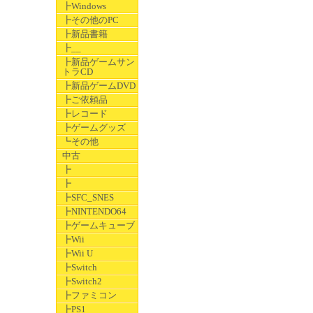
┣Windows
┣その他のPC
┣新品書籍
┣__
┣新品ゲームサン
トラCD
┣新品ゲームDVD
┣ご依頼品
┣レコード
┣ゲームグッズ
┗その他
中古
┣
┣
┣SFC_SNES
┣NINTENDO64
┣ゲームキューブ
┣Wii
┣Wii U
┣Switch
┣Switch2
┣ファミコン
┣PS1