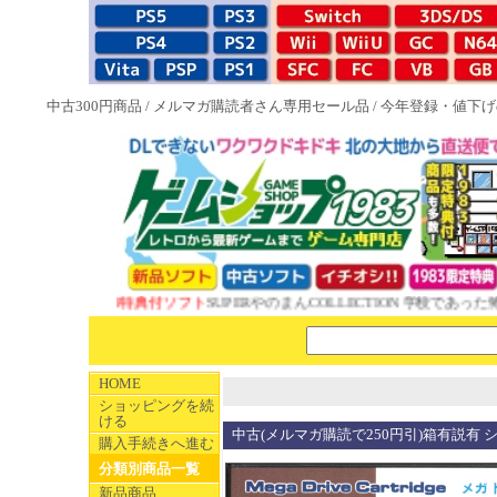
中古300円商品
/
メルマガ購読者さん専用セール品
/
今年登録・値下げ
NEW 1983特典付ソフト
SUPERやのまんCOLLECTION 学校であった怖
HOME
ショッピングを続
ける
中古(メルマガ購読で250円引)箱有説有
購入手続きへ進む
分類別商品一覧
新品商品