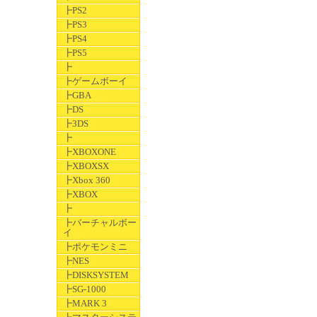
┣PS2
┣PS3
┣PS4
┣PS5
┣
┣ゲームボーイ
┣GBA
┣DS
┣3DS
┣
┣XBOXONE
┣XBOXSX
┣Xbox 360
┣XBOX
┣
┣バーチャルボー
イ
┣ポケモンミニ
┣NES
┣DISKSYSTEM
┣SG-1000
┣MARK 3