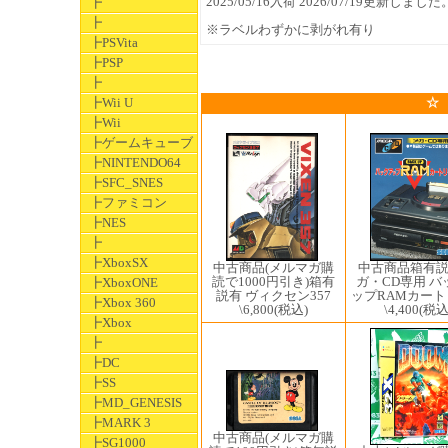
2025/05/16入荷 2026/07/19更新しました
┣
┣
※ラベルわずかに剥がれ有り
┣PSVita
┣PSP
┣
┣Wii U
☆
┣Wii
┣ゲームキューブ
┣NINTENDO64
┣SFC_SNES
┣ファミコン
┣NES
┣
┣XboxSX
中古商品(メルマガ購
中古商品箱有説
読で1000円引き)箱有
ガ・CD専用 バ
┣XboxONE
説有 ヴィクセン357
ップRAMカー
┣Xbox 360
\6,800
(税込)
\4,400
(税込
┣Xbox
┣
┣DC
┣SS
┣MD_GENESIS
┣MARK 3
中古商品(メルマガ購
┣SG1000