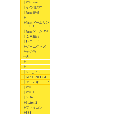
┣Windows
┣その他のPC
┣新品書籍
┣__
┣新品ゲームサン
トラCD
┣新品ゲームDVD
┣ご依頼品
┣レコード
┣ゲームグッズ
┗その他
中古
┣
┣
┣SFC_SNES
┣NINTENDO64
┣ゲームキューブ
┣Wii
┣Wii U
┣Switch
┣Switch2
┣ファミコン
┣PS1