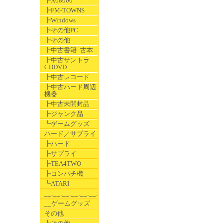
┣X68000
┣FM-TOWNS
┣Windows
┣その他PC
┣その他
┣中古書籍_古本
┣中古サントラ
CDDVD
┣中古レコード
┣中古ハード周辺
機器
┣中古未開封品
┣ジャンク品
┗ゲームグッズ
ハード／サプライ
┣ハード
┣サプライ
┣TEA4TWO
┣コンパチ機
┗ATARI
__:__:__:__:__:__:__
__ゲームグッズ
その他