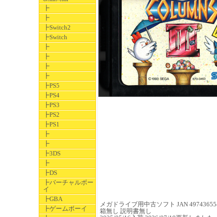
┣
┣
┣Switch2
┣Switch
┣
┣
┣
┣
┣PS5
┣PS4
┣PS3
┣PS2
┣PS1
┣
┣
┣3DS
┣
┣DS
┣バーチャルボー
イ
┣GBA
メガドライブ用中古ソフト JAN 497436554
┣ゲームボーイ
箱無し 説明書無し