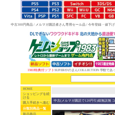
中古300円商品
/
メルマガ購読者さん専用セール品
/
今年登録・値下げ
NEW 1983特典付ソフト
SUPERやのまんCOLLECTION 学校であっ
HOME
ショッピングを続
ける
中古(メルマガ購読で120円引)箱無説無 
購入手続きへ進む
分類別商品一覧
新品商品