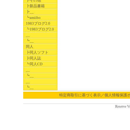
┣その他
┣新品書籍
┣__
┗amiibo
1983ブログ2.0
┗1983ブログ2.0
__
┗__
同人
┣同人ソフト
┣同人誌
┗同人CD
__
┗__
__
┗__
特定商取引に基づく表示／個人情報保護
Reserve V