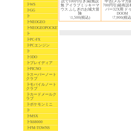
読で100円引き)箱無説
中古(メルマガ
┣WS
無 アイラブミッキーマ
700円引)箱有説
ウス ふしぎのお城大冒
パー32X用 ド
┣GG
険
DOOM
┣
\1,500
(税込)
\7,900
(税込
┣NEOGEO
┣NEOGEOPOCKET
┣
┣PC-FX
┣PCエンジン
┣
┣3DO
┣プレイディア
┣PICNO
┣スーパーノート
クラブ
┣モバイルノート
クラブ
┣カードメールク
ラブ
┣ポケモンミニ
┣
┣MSX
┣X68000
┣FM-TOWNS