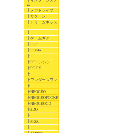
┣マスターシステ
ム
┣メガドライブ
┣サターン
┣ドリームキャス
ト
┣
┣ゲームギア
┣PSP
┣PSVita
┣
┣PCエンジン
┣PC-FX
┣
┣ワンダースワン
┣
┣NEOGEO
┣NEOGEOPOCKET
┣NEOGEOCD
┣3DO
┣
┣MSX
┣