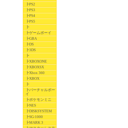
┣PS2
┣PS3
┣PS4
┣PS5
┣
┣ゲームボーイ
┣GBA
┣DS
┣3DS
┣
┣XBOXONE
┣XBOXSX
┣Xbox 360
┣XBOX
┣
┣バーチャルボー
イ
┣ポケモンミニ
┣NES
┣DISKSYSTEM
┣SG-1000
┣MARK 3