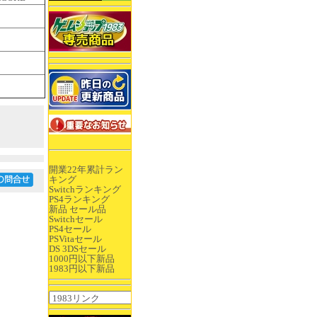
開業22年累計ラン
キング
Switchランキング
PS4ランキング
新品 セール品
Switchセール
PS4セール
PSVitaセール
DS 3DSセール
1000円以下新品
1983円以下新品