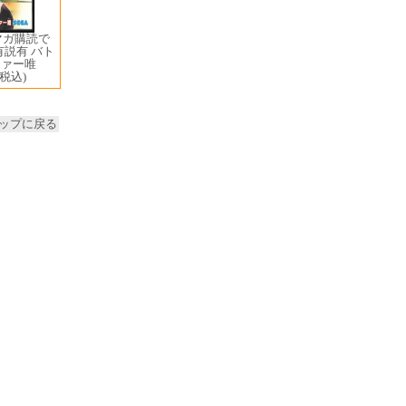
マガ購読で
有説有 バト
ファー唯
(税込)
ップに戻る