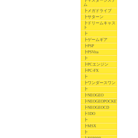
┣マスターシステ
ム
┣メガドライブ
┣サターン
┣ドリームキャス
ト
┣
┣ゲームギア
┣PSP
┣PSVita
┣
┣PCエンジン
┣PC-FX
┣
┣ワンダースワン
┣
┣NEOGEO
┣NEOGEOPOCKET
┣NEOGEOCD
┣3DO
┣
┣MSX
┣