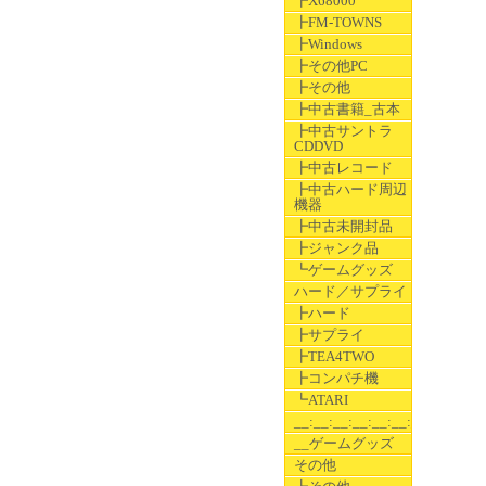
┣X68000
┣FM-TOWNS
┣Windows
┣その他PC
┣その他
┣中古書籍_古本
┣中古サントラ
CDDVD
┣中古レコード
┣中古ハード周辺
機器
┣中古未開封品
┣ジャンク品
┗ゲームグッズ
ハード／サプライ
┣ハード
┣サプライ
┣TEA4TWO
┣コンパチ機
┗ATARI
__:__:__:__:__:__:__
__ゲームグッズ
その他