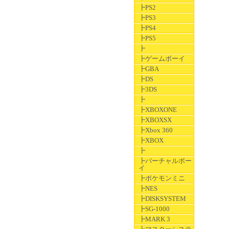
┣PS2
┣PS3
┣PS4
┣PS5
┣
┣ゲームボーイ
┣GBA
┣DS
┣3DS
┣
┣XBOXONE
┣XBOXSX
┣Xbox 360
┣XBOX
┣
┣バーチャルボー
イ
┣ポケモンミニ
┣NES
┣DISKSYSTEM
┣SG-1000
┣MARK 3