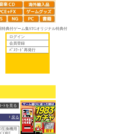
回特典付
ゲーム集
STG
オリジナル特典付
ログイン
会員登録
ﾊﾟｽﾜｰﾄﾞ再発行
散りゆく鏡の花へ 70年代風ロボットアニメ ゲッP-X アレサCOLLECTION
戻る
MD互換機用
CORE