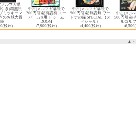
(メルマガ購
中古(メルマガ購読で
円引き)箱無説
中古(メルマガ購読で
500円引)箱無説無 ワー
ラブミッキーマ
中古(メル
700円引)箱有説有 スー
ドナの森 SPECIAL（ス
しぎのお城大冒
500円引)箱
パー32X用 ドゥーム
ペシャル）
険
ルゴル
DOOM
\4,400
(税込)
00
(税込)
\6,500
\7,900
(税込)
▲ト