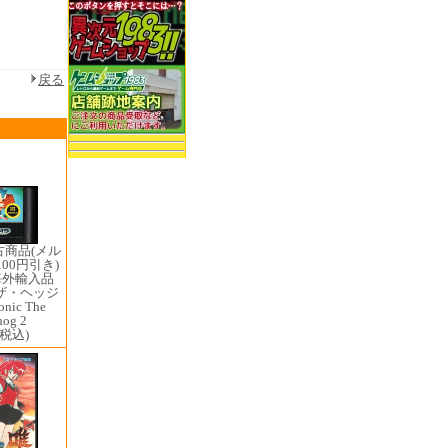
戻る
古商品(メル
00円引き)
海外輸入品
ザ・ヘッジ
nic The
hog 2
(税込)