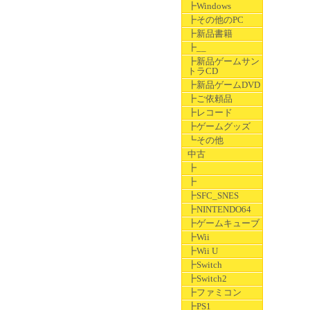
┣Windows
┣その他のPC
┣新品書籍
┣__
┣新品ゲームサン
トラCD
┣新品ゲームDVD
┣ご依頼品
┣レコード
┣ゲームグッズ
┗その他
中古
┣
┣
┣SFC_SNES
┣NINTENDO64
┣ゲームキューブ
┣Wii
┣Wii U
┣Switch
┣Switch2
┣ファミコン
┣PS1