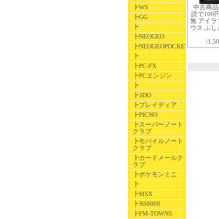
中古商品
┣WS
読で100
┣GG
無 アイ
┣
ウス ふ
┣NEOGEO
\1,5
┣NEOGEOPOCKET
┣
┣PC-FX
┣PCエンジン
┣
┣3DO
┣プレイディア
┣PICNO
┣スーパーノート
クラブ
┣モバイルノート
クラブ
┣カードメールク
ラブ
┣ポケモンミニ
┣
┣MSX
┣X68000
┣FM-TOWNS