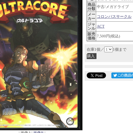
商品
中古/メガドライブ
分類
メー
コロンバスサークル
カー
ジャ
ACT
ンル
販売
7,500円(税込)
価格
在庫1個／
1個まで
| 画像A |
画像B
|