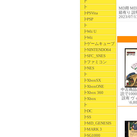
┣
┣
MD用 MD
箱有り 説
┣PSVita
2023/07
┣PSP
┣
┣Wii U
┣Wii
┣ゲームキューブ
┣NINTENDO64
┣SFC_SNES
┣ファミコン
┣NES
┣
┣XboxSX
┣XboxONE
中古商品
┣Xbox 360
読で100
説有 ヴ
┣Xbox
\6,8
┣
┣DC
┣SS
┣MD_GENESIS
┣MARK 3
┣SG1000