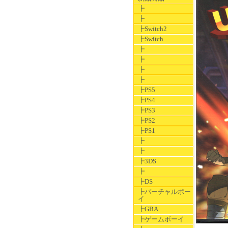
┣
┣
┣Switch2
┣Switch
┣
┣
┣
┣
┣PS5
┣PS4
┣PS3
┣PS2
┣PS1
┣
┣
┣3DS
┣
┣DS
┣バーチャルボー
イ
┣GBA
┣ゲームボーイ