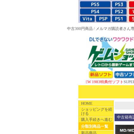
中古300円商品
/
メルマガ購読者さん
NEW 1983特典付ソフト
SUPERやのまん
HOME
ショッピングを続
ける
中古箱有説
購入手続きへ進む
分類別商品一覧
新品商品