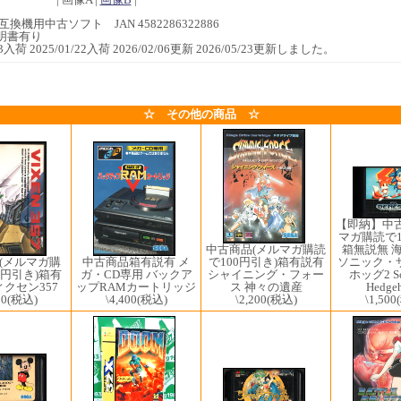
互換機用中古ソフト JAN 4582286322886
明書有り
/13入荷 2025/01/22入荷 2026/02/06更新 2026/05/23更新しました。
☆ その他の商品 ☆
【即納】中
マガ購読で1
箱無説無 
中古商品(メルマガ購読
(メルマガ購
ソニック・
中古商品箱有説有 メ
で100円引き)箱有説有
0円引き)箱有
ホッグ2 So
ガ・CD専用 バックア
シャイニング・フォー
ィクセン357
Hedge
ップRAMカートリッジ
ス 神々の遺産
00
(税込)
\1,500
\4,400
(税込)
\2,200
(税込)