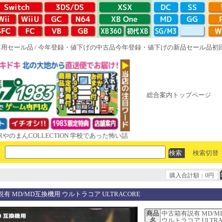
専用セール品
/
今年登録・値下げの中古品
今年登録・値下げの新品セール品
初
総合案内トップページ
COLLECTION 学校であった怖い話と晦󠄀つきこもり ルート16R やがて
検索切替
購入合計額：0円
有 MD/MD互換機用 ウルトラコア ULTRACORE
商品
中古箱有説有 MD/
名
ウルトラコア ULTRA