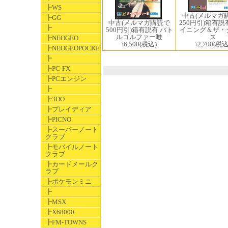
┣WS
中古(メルマガ
┣GG
250円引)箱有説
中古(メルマガ購読で
┣
イニング＆ザ・
500円引)箱有説有 バト
ス
ルゴルファー唯
┣NEOGEO
\2,700
(税込
\6,500
(税込)
┣NEOGEOPOCKET
┣
┣PC-FX
┣PCエンジン
┣
┣3DO
┣プレイディア
┣PICNO
┣スーパーノート
クラブ
┣モバイルノート
クラブ
┣カードメールク
ラブ
┣ポケモンミニ
┣
┣MSX
┣X68000
┣FM-TOWNS