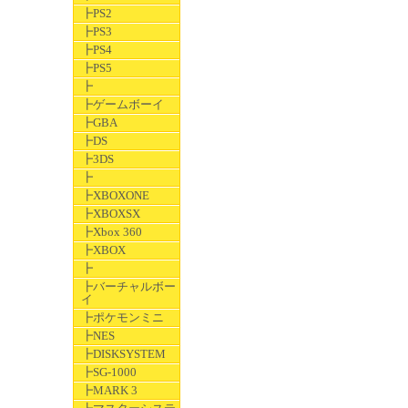
┣PS2
┣PS3
┣PS4
┣PS5
┣
┣ゲームボーイ
┣GBA
┣DS
┣3DS
┣
┣XBOXONE
┣XBOXSX
┣Xbox 360
┣XBOX
┣
┣バーチャルボー
イ
┣ポケモンミニ
┣NES
┣DISKSYSTEM
┣SG-1000
┣MARK 3