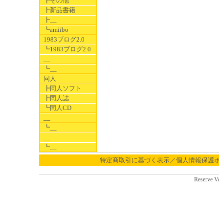
┣その他
┣新品書籍
┣__
┗amiibo
1983ブログ2.0
┗1983ブログ2.0
__
┗__
同人
┣同人ソフト
┣同人誌
┗同人CD
__
┗__
__
┗__
特定商取引に基づく表示／個人情報保護
Reserve V