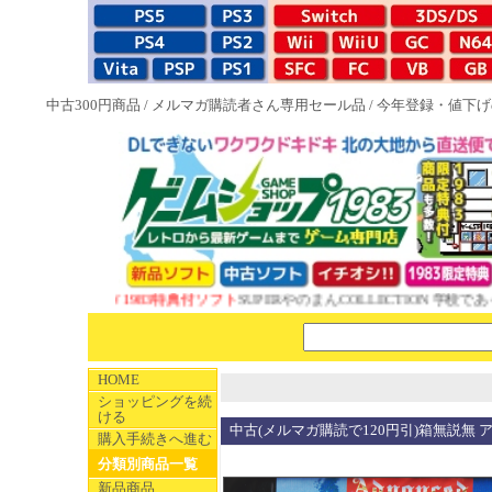
中古300円商品
/
メルマガ購読者さん専用セール品
/
今年登録・値下げ
NEW 1983特典付ソフト
SUPERやのまんCOLLECTION 学校であ
HOME
ショッピングを続
ける
中古(メルマガ購読で120円引)箱無説無
購入手続きへ進む
分類別商品一覧
新品商品