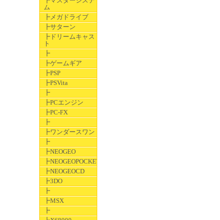
┣マスターシステ
ム
┣メガドライブ
┣サターン
┣ドリームキャス
ト
┣
┣ゲームギア
┣PSP
┣PSVita
┣
┣PCエンジン
┣PC-FX
┣
┣ワンダースワン
┣
┣NEOGEO
┣NEOGEOPOCKET
┣NEOGEOCD
┣3DO
┣
┣MSX
┣