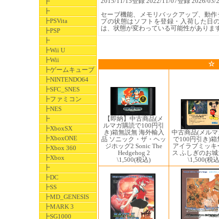
2015/11/15登録 2022/11/07登録 2026
┣
┣
セーブ機能、メモリバックアップ、動作
┣PSVita
プの状態はソフトを登録・入荷した日
は、状態が変わっている可能性がありま
┣PSP
┣
┣Wii U
┣Wii
☆
┣ゲームキューブ
┣NINTENDO64
┣SFC_SNES
┣ファミコン
┣NES
┣
【即納】中古商品(メ
ルマガ購読で100円引
┣XboxSX
中古商品(メル
き)箱無説無 海外輸入
┣XboxONE
で100円引き)
品 ソニック・ザ・ヘッ
アイラブミッキ
ジホッグ2 Sonic The
┣Xbox 360
ス ふしぎのお
Hedgehog 2
┣Xbox
\1,500
(税込
\1,500
(税込)
┣
┣DC
┣SS
┣MD_GENESIS
┣MARK 3
┣SG1000