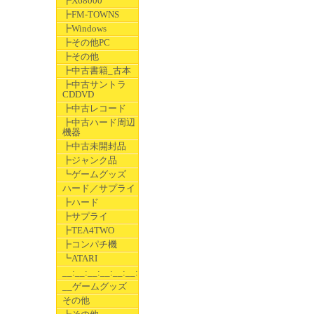
┣X68000
┣FM-TOWNS
┣Windows
┣その他PC
┣その他
┣中古書籍_古本
┣中古サントラ
CDDVD
┣中古レコード
┣中古ハード周辺
機器
┣中古未開封品
┣ジャンク品
┗ゲームグッズ
ハード／サプライ
┣ハード
┣サプライ
┣TEA4TWO
┣コンパチ機
┗ATARI
__:__:__:__:__:__:__
__ゲームグッズ
その他