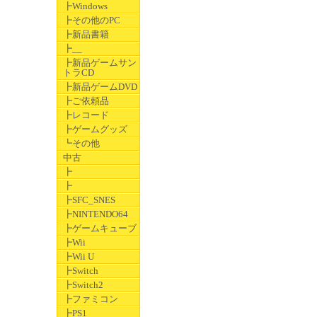
┣Windows
┣その他のPC
┣新品書籍
┣__
┣新品ゲームサン
トラCD
┣新品ゲームDVD
┣ご依頼品
┣レコード
┣ゲームグッズ
┗その他
中古
┣
┣
┣SFC_SNES
┣NINTENDO64
┣ゲームキューブ
┣Wii
┣Wii U
┣Switch
┣Switch2
┣ファミコン
┣PS1