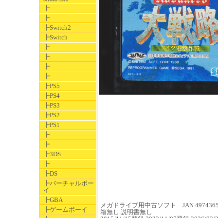
┣
┣
┣Switch2
┣Switch
┣
┣
┣
┣
┣PS5
┣PS4
┣PS3
┣PS2
┣PS1
┣
┣
┣3DS
┣
┣DS
┣バーチャルボー
イ
┣GBA
メガドライブ用中古ソフト JAN 49743655
┣ゲームボーイ
箱無し 説明書無し