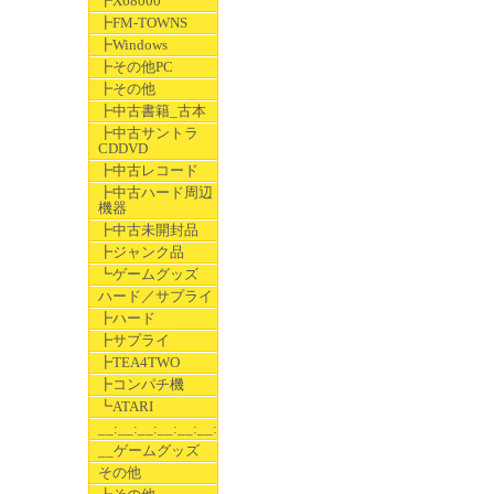
┣X68000
┣FM-TOWNS
┣Windows
┣その他PC
┣その他
┣中古書籍_古本
┣中古サントラ
CDDVD
┣中古レコード
┣中古ハード周辺
機器
┣中古未開封品
┣ジャンク品
┗ゲームグッズ
ハード／サプライ
┣ハード
┣サプライ
┣TEA4TWO
┣コンパチ機
┗ATARI
__:__:__:__:__:__:__
__ゲームグッズ
その他