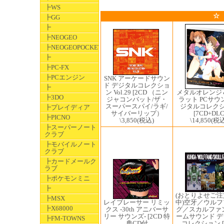
┣WS
☆
┣GG
┣
┣NEOGEO
┣NEOGEOPOCKET
┣
┣PC-FX
┣PCエンジン
SNK アーケードサウン
ド デジタルコレクショ
┣
ン Vol.29 [2CD （ニン
メタルオレンジ
┣3DO
ジャコンバット/ザ・
ラット PCサウ
スーパースパイ/ラギ/
ジタルコレク
┣プレイディア
サイバーリップ）
[7CD+DL
┣PICNO
\3,850
(税込)
\14,850
(税込
┣スーパーノート
クラブ
┣モバイルノート
クラブ
┣カードメールク
ラブ
┣ポケモンミニ
┣
(おとりよせご
┣MSX
中)空牙／ウル
レイブレーサー リミッ
┣X68000
グ／スカルファ
クス -30th アニバーサ
ームサウンド 
リー サウンズ- [2CD 特
┣FM-TOWNS
コレクション [
典CD付