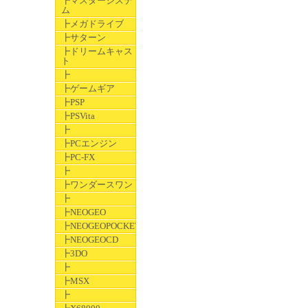
┣マスターシステ
ム
┣メガドライブ
┣サターン
┣ドリームキャス
ト
┣
┣ゲームギア
┣PSP
┣PSVita
┣
┣PCエンジン
┣PC-FX
┣
┣ワンダースワン
┣
┣NEOGEO
┣NEOGEOPOCKET
┣NEOGEOCD
┣3DO
┣
┣MSX
┣