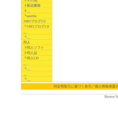
┣その他
┣新品書籍
┣__
┗amiibo
1983ブログ2.0
┗1983ブログ2.0
__
┗__
同人
┣同人ソフト
┣同人誌
┗同人CD
__
┗__
__
┗__
特定商取引に基づく表示／個人情報保護
Reserve V