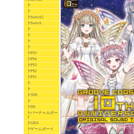
┣
┣
┣Switch2
┣Switch
┣
┣
┣
┣
┣PS5
┣PS4
┣PS3
┣PS2
┣PS1
┣
┣
┣3DS
┣
┣DS
┣バーチャルボー
イ
┣GBA
┣ゲームボーイ