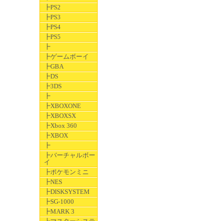
┣PS2
┣PS3
┣PS4
┣PS5
┣
┣ゲームボーイ
┣GBA
┣DS
┣3DS
┣
┣XBOXONE
┣XBOXSX
┣Xbox 360
┣XBOX
┣
┣バーチャルボー
イ
┣ポケモンミニ
┣NES
┣DISKSYSTEM
┣SG-1000
┣MARK 3