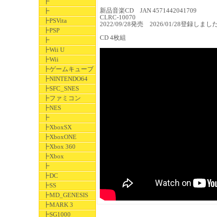
┣
新品音楽CD JAN 4571442041709
┣
CLRC-10070
┣PSVita
2022/09/28発売 2026/01/28登録しまし
┣PSP
CD 4枚組
┣
┣Wii U
┣Wii
┣ゲームキューブ
┣NINTENDO64
┣SFC_SNES
┣ファミコン
┣NES
┣
┣XboxSX
┣XboxONE
┣Xbox 360
┣Xbox
┣
┣DC
┣SS
┣MD_GENESIS
┣MARK 3
┣SG1000