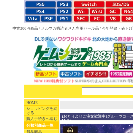
中古300円商品
/
メルマガ購読者さん専用セール品
/
今年登録・値下げ
NEW 1983特典付ソフト
SUPERやのまんCOLLECTION 
HOME
ショッピングを続
ける
(おとりよせご注文歓迎中)グルーヴコー
購入手続きへ進む
[4CD
分類別商品一覧
新品商品