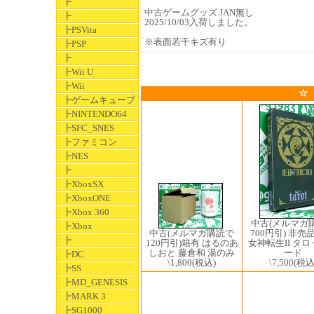
┣
中古ゲームグッズ JAN無し
┣
2025/10/03入荷しました。
┣PSVita
※表面若干キズ有り
┣PSP
┣
┣Wii U
┣Wii
☆
┣ゲームキューブ
┣NINTENDO64
┣SFC_SNES
┣ファミコン
┣NES
┣
┣XboxSX
┣XboxONE
┣Xbox 360
中古(メルマガ
┣Xbox
700円引) 非売
中古(メルマガ購読で
┣
女神転生II タ
120円引)箱有 はるのあ
ード
しおと 藤倉和 湯のみ
┣DC
\7,500
(税込
\1,800
(税込)
┣SS
┣MD_GENESIS
┣MARK 3
┣SG1000