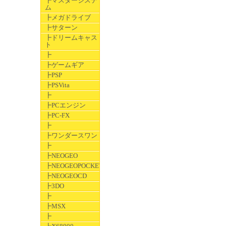
┣マスターシステ
ム
┣メガドライブ
┣サターン
┣ドリームキャス
ト
┣
┣ゲームギア
┣PSP
┣PSVita
┣
┣PCエンジン
┣PC-FX
┣
┣ワンダースワン
┣
┣NEOGEO
┣NEOGEOPOCKET
┣NEOGEOCD
┣3DO
┣
┣MSX
┣