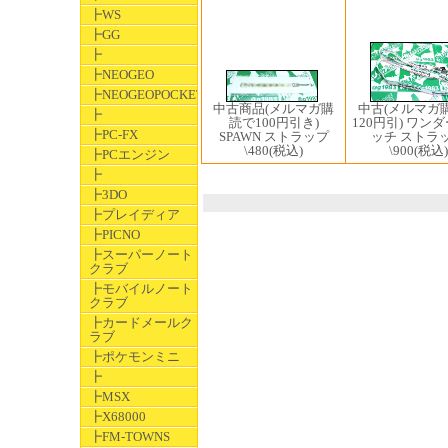
┣WS
┣GG
┣
┣NEOGEO
┣NEOGEOPOCKET
中古商品(メルマガ購
中古(メルマガ
┣
読で100円引き)
120円引) ワン
┣PC-FX
SPAWN ストラップ
ッチ ストラ
\480
(税込)
\900
(税込)
┣PCエンジン
┣
┣3DO
┣プレイディア
┣PICNO
┣スーパーノート
クラブ
┣モバイルノート
クラブ
┣カードメールク
ラブ
┣ポケモンミニ
┣
┣MSX
┣X68000
┣FM-TOWNS