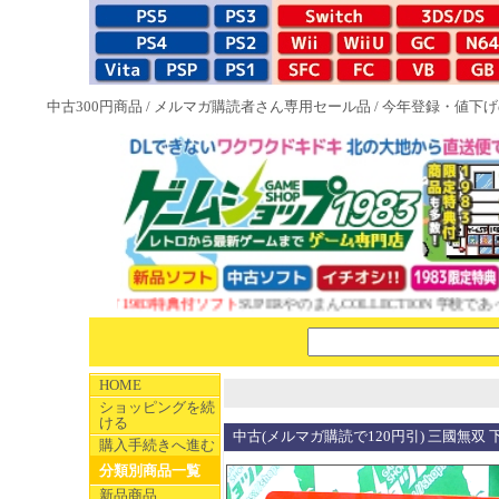
中古300円商品
/
メルマガ購読者さん専用セール品
/
今年登録・値下げ
NEW 1983特典付ソフト
SUPERやのまんCOLLECTION 学校であっ
HOME
ショッピングを続
ける
中古(メルマガ購読で120円引) 三國無双 
購入手続きへ進む
分類別商品一覧
新品商品