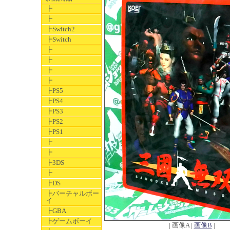
┣
┣
┣Switch2
┣Switch
┣
┣
┣
┣
┣PS5
┣PS4
┣PS3
┣PS2
┣PS1
┣
┣
┣3DS
┣
┣DS
┣バーチャルボー
イ
┣GBA
┣ゲームボーイ
| 画像A |
画像B
|