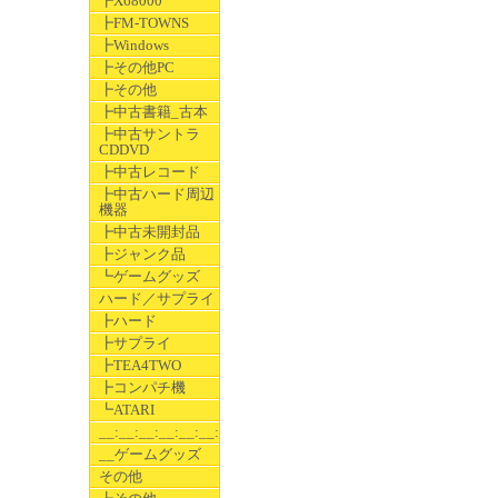
┣X68000
┣FM-TOWNS
┣Windows
┣その他PC
┣その他
┣中古書籍_古本
┣中古サントラ
CDDVD
┣中古レコード
┣中古ハード周辺
機器
┣中古未開封品
┣ジャンク品
┗ゲームグッズ
ハード／サプライ
┣ハード
┣サプライ
┣TEA4TWO
┣コンパチ機
┗ATARI
__:__:__:__:__:__:__
__ゲームグッズ
その他