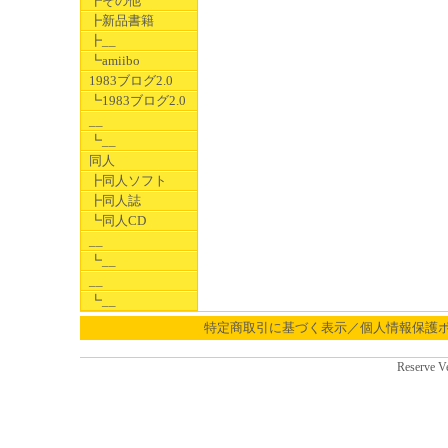
┣その他
┣新品書籍
┣__
┗amiibo
1983ブログ2.0
┗1983ブログ2.0
__
┗__
同人
┣同人ソフト
┣同人誌
┗同人CD
__
┗__
__
┗__
特定商取引に基づく表示／個人情報保護
Reserve V