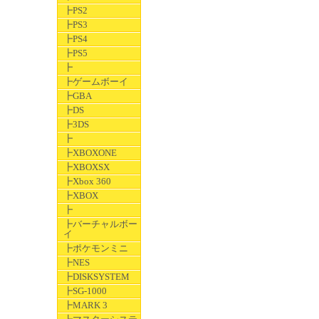
┣PS2
┣PS3
┣PS4
┣PS5
┣
┣ゲームボーイ
┣GBA
┣DS
┣3DS
┣
┣XBOXONE
┣XBOXSX
┣Xbox 360
┣XBOX
┣
┣バーチャルボー
イ
┣ポケモンミニ
┣NES
┣DISKSYSTEM
┣SG-1000
┣MARK 3