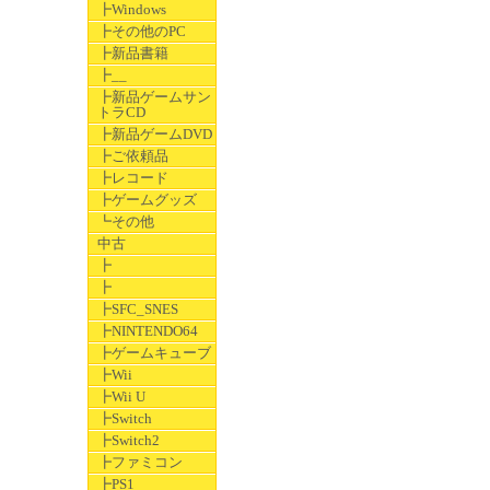
┣Windows
┣その他のPC
┣新品書籍
┣__
┣新品ゲームサン
トラCD
┣新品ゲームDVD
┣ご依頼品
┣レコード
┣ゲームグッズ
┗その他
中古
┣
┣
┣SFC_SNES
┣NINTENDO64
┣ゲームキューブ
┣Wii
┣Wii U
┣Switch
┣Switch2
┣ファミコン
┣PS1