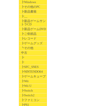
┣Windows
┣その他のPC
┣新品書籍
┣__
┣新品ゲームサン
トラCD
┣新品ゲームDVD
┣ご依頼品
┣レコード
┣ゲームグッズ
┗その他
中古
┣
┣
┣SFC_SNES
┣NINTENDO64
┣ゲームキューブ
┣Wii
┣Wii U
┣Switch
┣Switch2
┣ファミコン
┣PS1