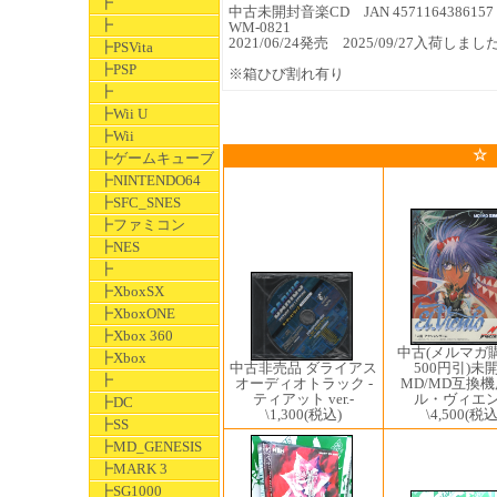
┣
中古未開封音楽CD JAN 4571164386157
┣
WM-0821
2021/06/24発売 2025/09/27入荷しまし
┣PSVita
┣PSP
※箱ひび割れ有り
┣
┣Wii U
┣Wii
☆
┣ゲームキューブ
┣NINTENDO64
┣SFC_SNES
┣ファミコン
┣NES
┣
┣XboxSX
┣XboxONE
┣Xbox 360
中古(メルマガ
┣Xbox
中古非売品 ダライアス
500円引)未
┣
オーディオトラック -
MD/MD互換機
ティアット ver.-
ル・ヴィエ
┣DC
\1,300
(税込)
\4,500
(税込
┣SS
┣MD_GENESIS
┣MARK 3
┣SG1000