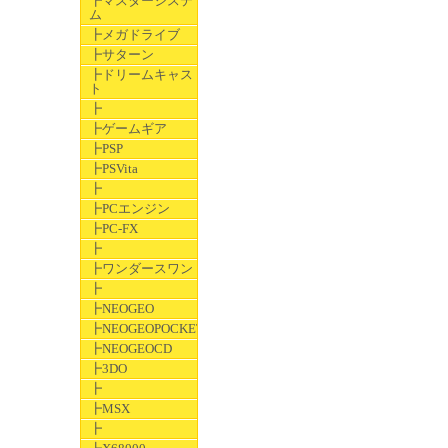
┣マスターシステ
ム
┣メガドライブ
┣サターン
┣ドリームキャス
ト
┣
┣ゲームギア
┣PSP
┣PSVita
┣
┣PCエンジン
┣PC-FX
┣
┣ワンダースワン
┣
┣NEOGEO
┣NEOGEOPOCKET
┣NEOGEOCD
┣3DO
┣
┣MSX
┣