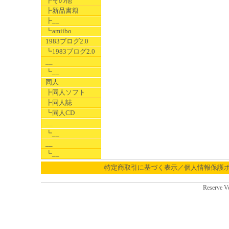
┣その他
┣新品書籍
┣__
┗amiibo
1983ブログ2.0
┗1983ブログ2.0
__
┗__
同人
┣同人ソフト
┣同人誌
┗同人CD
__
┗__
__
┗__
特定商取引に基づく表示／個人情報保護
Reserve V