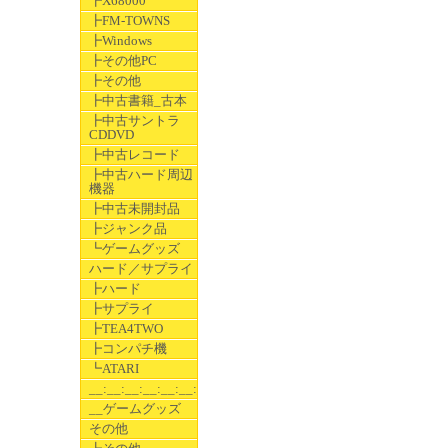
┣X68000
┣FM-TOWNS
┣Windows
┣その他PC
┣その他
┣中古書籍_古本
┣中古サントラ
CDDVD
┣中古レコード
┣中古ハード周辺
機器
┣中古未開封品
┣ジャンク品
┗ゲームグッズ
ハード／サプライ
┣ハード
┣サプライ
┣TEA4TWO
┣コンパチ機
┗ATARI
__:__:__:__:__:__:__
__ゲームグッズ
その他