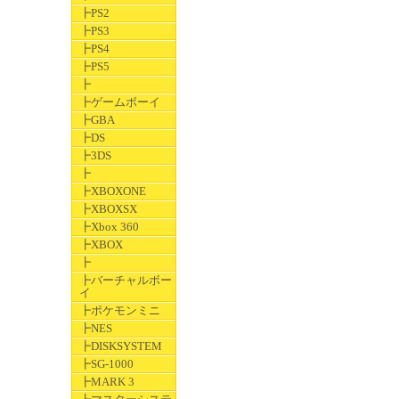
┣PS2
┣PS3
┣PS4
┣PS5
┣
┣ゲームボーイ
┣GBA
┣DS
┣3DS
┣
┣XBOXONE
┣XBOXSX
┣Xbox 360
┣XBOX
┣
┣バーチャルボー
イ
┣ポケモンミニ
┣NES
┣DISKSYSTEM
┣SG-1000
┣MARK 3