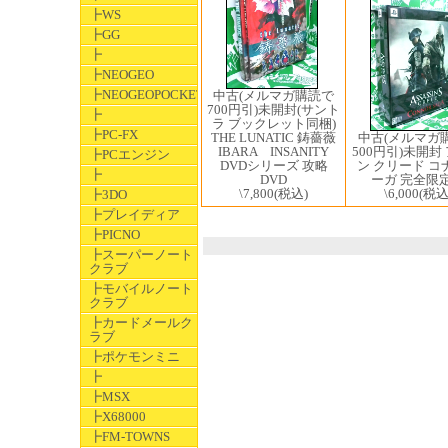
┣WS
┣GG
┣
┣NEOGEO
┣NEOGEOPOCKET
中古(メルマガ購読で
700円引)未開封(サント
┣
ラ ブックレット同梱)
┣PC-FX
中古(メルマガ
THE LUNATIC 鋳薔薇
500円引)未開封
IBARA INSANITY
┣PCエンジン
ン クリード コ
DVDシリーズ 攻略
┣
ーガ 完全限
DVD
\6,000
(税込
\7,800
(税込)
┣3DO
┣プレイディア
┣PICNO
┣スーパーノート
クラブ
┣モバイルノート
クラブ
┣カードメールク
ラブ
┣ポケモンミニ
┣
┣MSX
┣X68000
┣FM-TOWNS