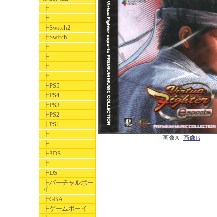
┣
┣
┣Switch2
┣Switch
┣
┣
┣
┣
┣PS5
┣PS4
┣PS3
┣PS2
┣PS1
┣
| 画像A |
画像B
|
┣
┣3DS
┣
┣DS
┣バーチャルボー
イ
┣GBA
┣ゲームボーイ