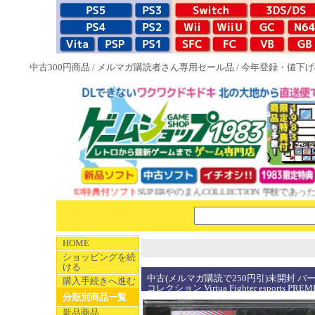
中古300円商品
/
メルマガ購読者さん専用セール品
/
今年登録・値下げ
NEW 1983特典付ソフト
SUPERやのまんCOLLECTION 学校であった
HOME
ショッピングを続
ける
中古(メルマガ購読で250円引)未開封 
購入手続きへ進む
コレクション Virtua Fighter esports PRE
分類別商品一覧
新品商品