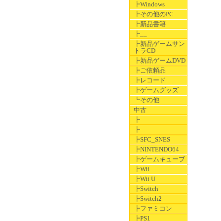
┣Windows
┣その他のPC
┣新品書籍
┣__
┣新品ゲームサン
トラCD
┣新品ゲームDVD
┣ご依頼品
┣レコード
┣ゲームグッズ
┗その他
中古
┣
┣
┣SFC_SNES
┣NINTENDO64
┣ゲームキューブ
┣Wii
┣Wii U
┣Switch
┣Switch2
┣ファミコン
┣PS1