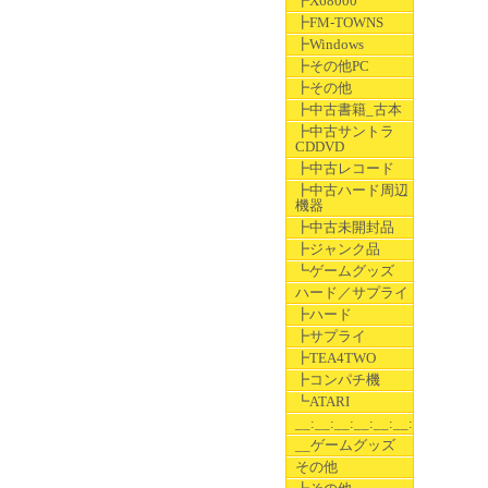
┣X68000
┣FM-TOWNS
┣Windows
┣その他PC
┣その他
┣中古書籍_古本
┣中古サントラ
CDDVD
┣中古レコード
┣中古ハード周辺
機器
┣中古未開封品
┣ジャンク品
┗ゲームグッズ
ハード／サプライ
┣ハード
┣サプライ
┣TEA4TWO
┣コンパチ機
┗ATARI
__:__:__:__:__:__:__
__ゲームグッズ
その他