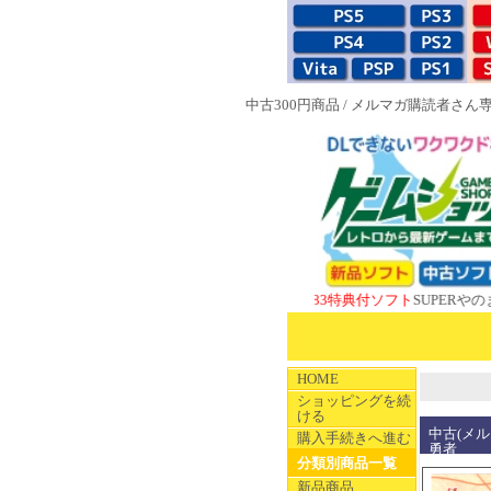
中古300円商品
/
メルマガ購読者さん
NEW 1983特典付ソフト
SUPERやのまんCOL
HOME
ショッピングを続
ける
中古(メル
購入手続きへ進む
勇者
分類別商品一覧
新品商品