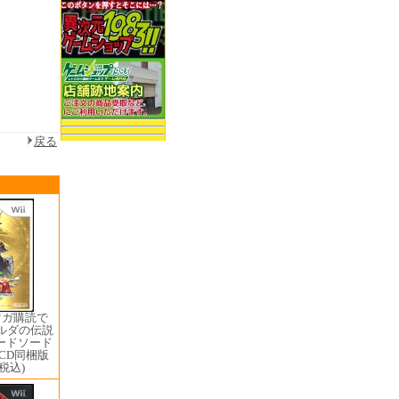
戻る
マガ購読で
ゼルダの伝説
ードソード
CD同梱版
(税込)