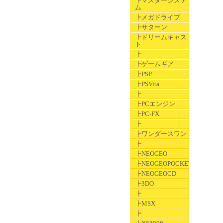
┣マスターシステ
ム
┣メガドライブ
┣サターン
┣ドリームキャス
ト
┣
┣ゲームギア
┣PSP
┣PSVita
┣
┣PCエンジン
┣PC-FX
┣
┣ワンダースワン
┣
┣NEOGEO
┣NEOGEOPOCKET
┣NEOGEOCD
┣3DO
┣
┣MSX
┣