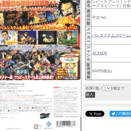
品
ンピース アンリミッ
名
ーズ エピソード2 目
商
品
中古/Wii
分
類
メ
ー
バンダイナムコゲーム
カ
ー
ジ
ャ
ACTADV
ン
ル
販
売
600円(税込)
価
格
在庫1個／
1個まで