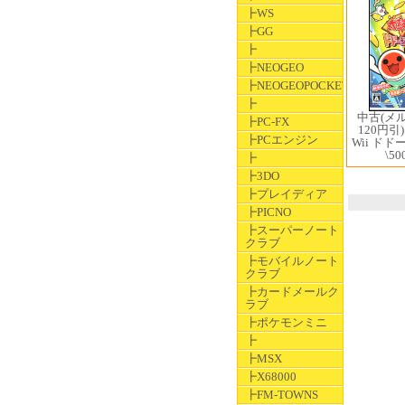
┣WS
┣GG
┣
┣NEOGEO
┣NEOGEOPOCKET
┣
中古(メ
┣PC-FX
120円引
┣PCエンジン
Wii ド
\50
┣
┣3DO
┣プレイディア
┣PICNO
┣スーパーノート
クラブ
┣モバイルノート
クラブ
┣カードメールク
ラブ
┣ポケモンミニ
┣
┣MSX
┣X68000
┣FM-TOWNS