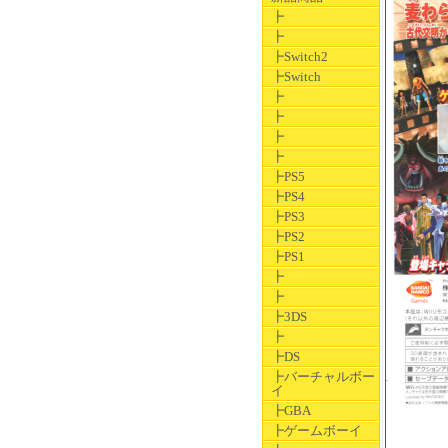
┣
┣
┣Switch2
┣Switch
┣
┣
┣
┣
┣PS5
┣PS4
┣PS3
┣PS2
┣PS1
┣
┣
┣3DS
┣
┣DS
┣バーチャルボー
イ
┣GBA
┣ゲームボーイ