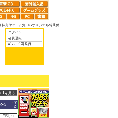
回特典付
ゲーム集
STG
オリジナル特典付
ログイン
会員登録
ﾊﾟｽﾜｰﾄﾞ再発行
く鏡の花へ 70年代風ロボットアニメ ゲッP-X アレサCOLLECTION 19
戻
覚める
る
0円引) ワ