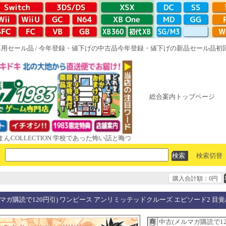
専用セール品
/
今年登録・値下げの中古品
今年登録・値下げの新品セール品
初
総合案内トップページ
LECTION 学校であった怖い話と晦󠄀つきこもり ルート16R やがて散りゆ
検索切替
購入合計額：0円
マガ購読で120円引) ワンピース アンリミッテッドクルーズ エピソード2 目
商
中古(メルマガ購読で12