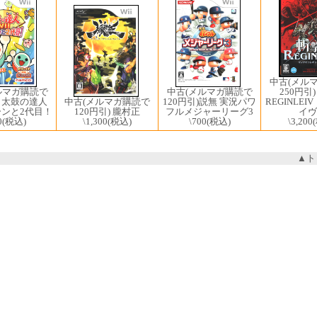
中古(メル
ルマガ購読で
中古(メルマガ購読で
250円引
) 太鼓の達人
120円引)説無 実況パワ
REGINLE
中古(メルマガ購読で
ドーンと2代目！
フルメジャーリーグ3
イヴ
120円引) 朧村正
0
(税込)
\700
(税込)
\3,200
\1,300
(税込)
▲ト