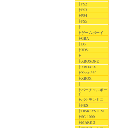
┣PS2
┣PS3
┣PS4
┣PS5
┣
┣ゲームボーイ
┣GBA
┣DS
┣3DS
┣
┣XBOXONE
┣XBOXSX
┣Xbox 360
┣XBOX
┣
┣バーチャルボー
イ
┣ポケモンミニ
┣NES
┣DISKSYSTEM
┣SG-1000
┣MARK 3