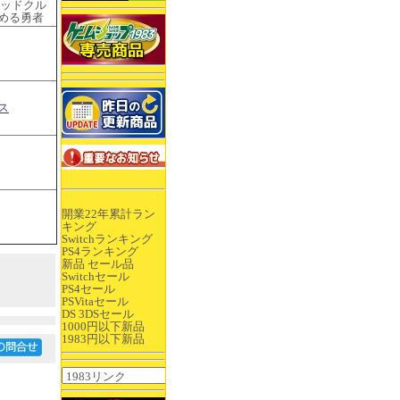
テッドクル
覚める勇者
ス
開業22年累計ラン
キング
Switchランキング
PS4ランキング
新品 セール品
Switchセール
PS4セール
PSVitaセール
DS 3DSセール
1000円以下新品
1983円以下新品