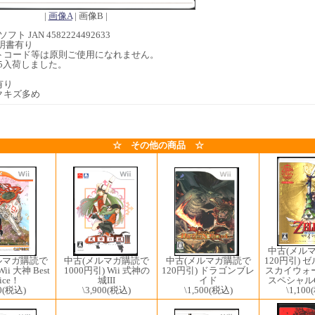
|
画像A
| 画像B |
フト JAN 4582224492633
明書有り
トコード等は原則ご使用になれません。
2/05入荷しました。
有り
クキズ多め
☆ その他の商品 ☆
中古(メル
ルマガ購読で
中古(メルマガ購読で
中古(メルマガ購読で
120円引) 
ii 大神 Best
120円引) ドラゴンブレ
1000円引) Wii 式神の
スカイウォ
rice！
イド
城III
スペシャル
0
(税込)
\1,500
(税込)
\3,900
(税込)
\1,100