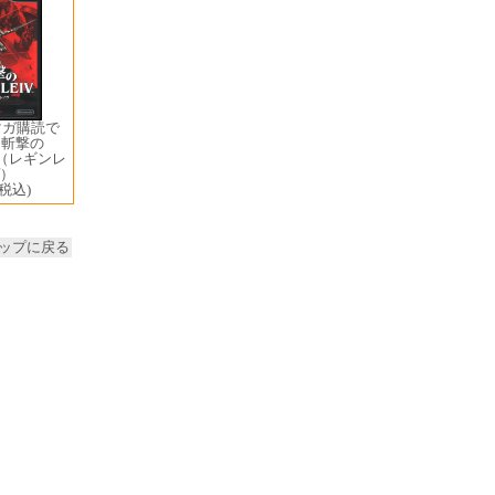
マガ購読で
) 斬撃の
IV（レギンレ
）
(税込)
ップに戻る