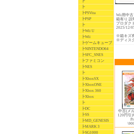
┣
┣
┣PSVita
Wii用中古ソ
┣PSP
箱有り 説
プロダク
┣
2025/1
┣Wii U
※箱キズ
┣Wii
※ディス
┣ゲームキューブ
┣NINTENDO64
┣SFC_SNES
┣ファミコン
┣NES
┣
┣XboxSX
┣XboxONE
┣Xbox 360
┣Xbox
┣
┣DC
中古(メ
┣SS
120円引)W
P
┣MD_GENESIS
\90
┣MARK 3
┣SG1000