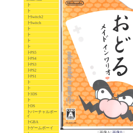
┣
┣
┣Switch2
┣Switch
┣
┣
┣
┣
┣PS5
┣PS4
┣PS3
┣PS2
┣PS1
┣
┣
┣3DS
┣
┣DS
┣バーチャルボー
イ
┣GBA
┣ゲームボーイ
| 画像A |
画像B
|