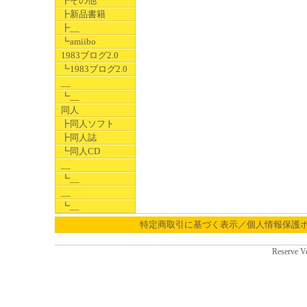
┣その他
┣新品書籍
┣__
┗amiibo
1983ブログ2.0
┗1983ブログ2.0
__
┗__
同人
┣同人ソフト
┣同人誌
┗同人CD
__
┗__
__
┗__
特定商取引に基づく表示／個人情報保護
Reserve V