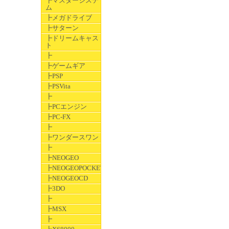
┣マスターシステ
ム
┣メガドライブ
┣サターン
┣ドリームキャス
ト
┣
┣ゲームギア
┣PSP
┣PSVita
┣
┣PCエンジン
┣PC-FX
┣
┣ワンダースワン
┣
┣NEOGEO
┣NEOGEOPOCKET
┣NEOGEOCD
┣3DO
┣
┣MSX
┣