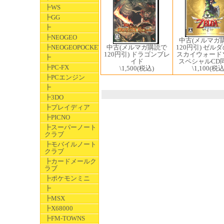
┣WS
┣GG
┣
┣NEOGEO
中古(メルマガ
中古(メルマガ購読で
┣NEOGEOPOCKET
120円引) ゼル
120円引) ドラゴンブレ
スカイウォード
┣
イド
スペシャルCD
┣PC-FX
\1,500
(税込)
\1,100
(税込
┣PCエンジン
┣
┣3DO
┣プレイディア
┣PICNO
┣スーパーノート
クラブ
┣モバイルノート
クラブ
┣カードメールク
ラブ
┣ポケモンミニ
┣
┣MSX
┣X68000
┣FM-TOWNS