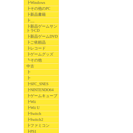
┣Windows
┣その他のPC
┣新品書籍
┣__
┣新品ゲームサン
トラCD
┣新品ゲームDVD
┣ご依頼品
┣レコード
┣ゲームグッズ
┗その他
中古
┣
┣
┣SFC_SNES
┣NINTENDO64
┣ゲームキューブ
┣Wii
┣Wii U
┣Switch
┣Switch2
┣ファミコン
┣PS1