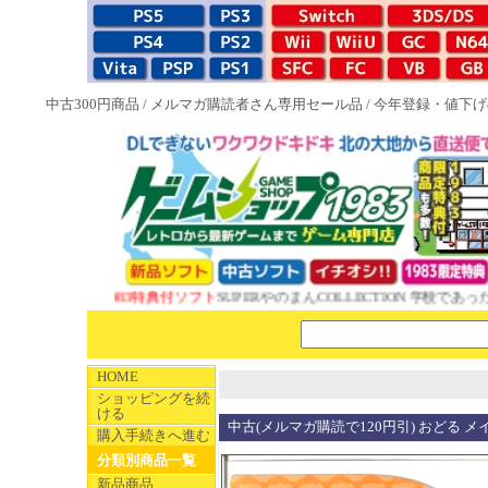
中古300円商品
/
メルマガ購読者さん専用セール品
/
今年登録・値下げ
NEW 1983特典付ソフト
SUPERやのまんCOLLECTION 学校であった
HOME
ショッピングを続
ける
中古(メルマガ購読で120円引) おどる メ
購入手続きへ進む
分類別商品一覧
新品商品