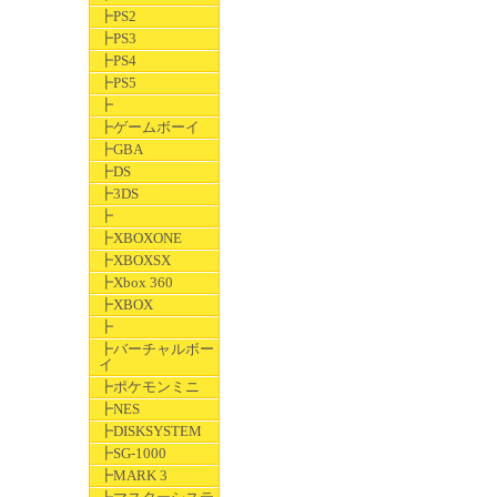
┣PS2
┣PS3
┣PS4
┣PS5
┣
┣ゲームボーイ
┣GBA
┣DS
┣3DS
┣
┣XBOXONE
┣XBOXSX
┣Xbox 360
┣XBOX
┣
┣バーチャルボー
イ
┣ポケモンミニ
┣NES
┣DISKSYSTEM
┣SG-1000
┣MARK 3