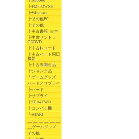
┣X68000
┣FM-TOWNS
┣Windows
┣その他PC
┣その他
┣中古書籍_古本
┣中古サントラ
CDDVD
┣中古レコード
┣中古ハード周辺
機器
┣中古未開封品
┣ジャンク品
┗ゲームグッズ
ハード／サプライ
┣ハード
┣サプライ
┣TEA4TWO
┣コンパチ機
┗ATARI
__:__:__:__:__:__:__
__ゲームグッズ
その他