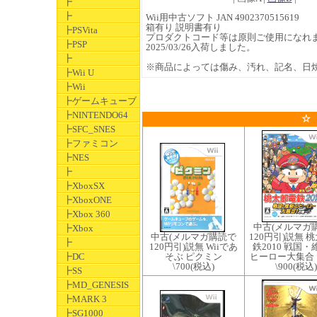
┣
┣
Wii用中古ソフト JAN 4902370515619
箱有り 説明書有り
┣PSVita
プロダクトコード等は原則ご使用になれ
┣PSP
2025/03/26入荷しました。
┣
※商品によっては傷み、汚れ、記名、日
┣Wii U
┣Wii
┣ゲームキューブ
┣NINTENDO64
☆
┣SFC_SNES
┣ファミコン
┣NES
┣
┣XboxSX
┣XboxONE
┣Xbox 360
中古(メルマガ
┣Xbox
中古(メルマガ購読で
120円引)説無 
┣
120円引)説無 Wiiであ
鉄2010 戦国
そぶ ピクミン
ヒーロー大集合
┣DC
\700
(税込)
\900
(税込)
┣SS
┣MD_GENESIS
┣MARK 3
┣SG1000