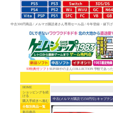
中古300円商品
/
メルマガ購読者さん専用セール品
/
今年登録・値下げ
NEW 1983特典付ソフト
SUPERやのまんCOLLECTION 学校であった
HOME
ショッピングを続
ける
中古(メルマガ購読で250円引) キャプテ
購入手続きへ進む
分類別商品一覧
新品商品