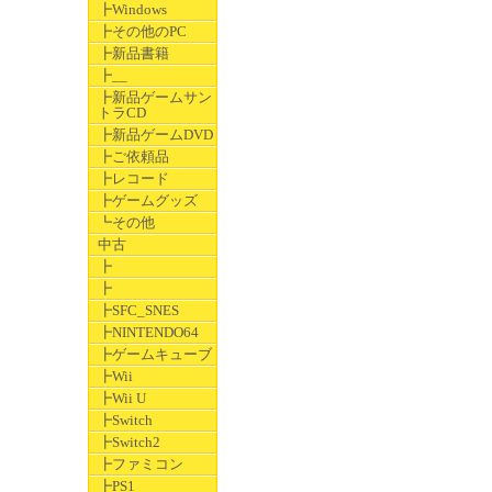
┣Windows
┣その他のPC
┣新品書籍
┣__
┣新品ゲームサン
トラCD
┣新品ゲームDVD
┣ご依頼品
┣レコード
┣ゲームグッズ
┗その他
中古
┣
┣
┣SFC_SNES
┣NINTENDO64
┣ゲームキューブ
┣Wii
┣Wii U
┣Switch
┣Switch2
┣ファミコン
┣PS1