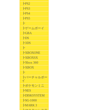
┣PS2
┣PS3
┣PS4
┣PS5
┣
┣ゲームボーイ
┣GBA
┣DS
┣3DS
┣
┣XBOXONE
┣XBOXSX
┣Xbox 360
┣XBOX
┣
┣バーチャルボー
イ
┣ポケモンミニ
┣NES
┣DISKSYSTEM
┣SG-1000
┣MARK 3