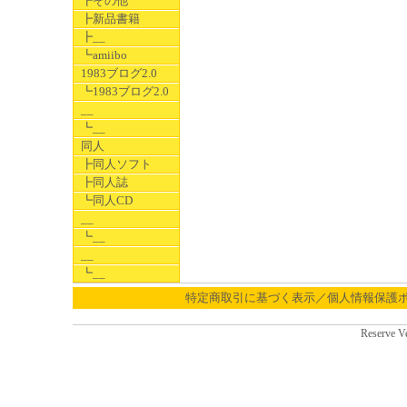
┣その他
┣新品書籍
┣__
┗amiibo
1983ブログ2.0
┗1983ブログ2.0
__
┗__
同人
┣同人ソフト
┣同人誌
┗同人CD
__
┗__
__
┗__
特定商取引に基づく表示／個人情報保護
Reserve V