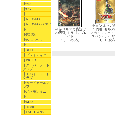
┣WS
┣GG
┣
┣NEOGEO
┣NEOGEOPOCKET
中古(メルマガ
中古(メルマガ購読で
120円引) ゼル
┣
120円引) ドラゴンブレ
スカイウォード
┣PC-FX
イド
スペシャルCD
┣PCエンジン
\1,500
(税込)
\1,100
(税込
┣
┣3DO
┣プレイディア
┣PICNO
┣スーパーノート
クラブ
┣モバイルノート
クラブ
┣カードメールク
ラブ
┣ポケモンミニ
┣
┣MSX
┣X68000
┣FM-TOWNS