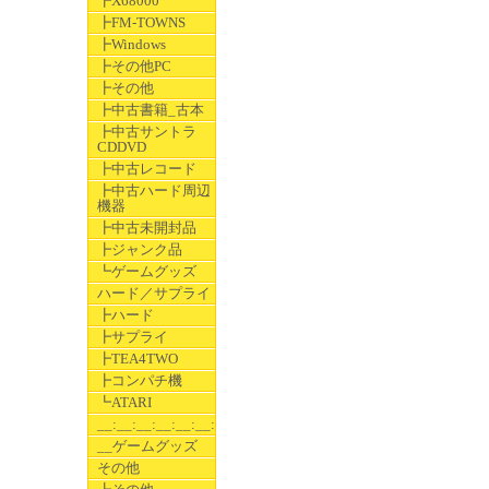
┣X68000
┣FM-TOWNS
┣Windows
┣その他PC
┣その他
┣中古書籍_古本
┣中古サントラ
CDDVD
┣中古レコード
┣中古ハード周辺
機器
┣中古未開封品
┣ジャンク品
┗ゲームグッズ
ハード／サプライ
┣ハード
┣サプライ
┣TEA4TWO
┣コンパチ機
┗ATARI
__:__:__:__:__:__:__
__ゲームグッズ
その他