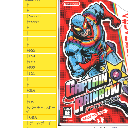
┣
┣
┣Switch2
┣Switch
┣
┣
┣
┣
┣PS5
┣PS4
┣PS3
┣PS2
┣PS1
┣
┣
┣3DS
┣
┣DS
┣バーチャルボー
イ
┣GBA
┣ゲームボーイ