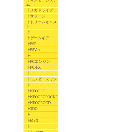
┣マスターシステ
ム
┣メガドライブ
┣サターン
┣ドリームキャス
ト
┣
┣ゲームギア
┣PSP
┣PSVita
┣
┣PCエンジン
┣PC-FX
┣
┣ワンダースワン
┣
┣NEOGEO
┣NEOGEOPOCKET
┣NEOGEOCD
┣3DO
┣
┣MSX
┣