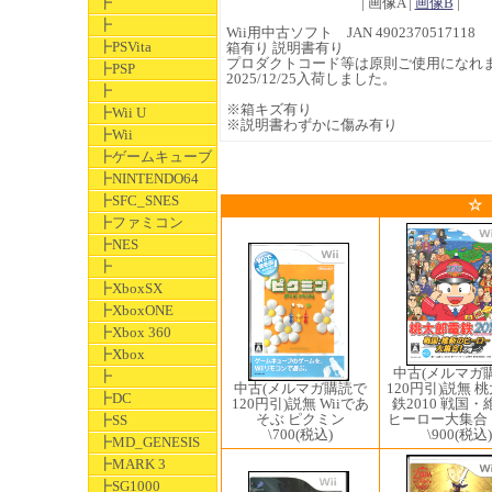
┣
| 画像A |
画像B
|
┣
Wii用中古ソフト JAN 4902370517118
┣PSVita
箱有り 説明書有り
プロダクトコード等は原則ご使用になれ
┣PSP
2025/12/25入荷しました。
┣
※箱キズ有り
┣Wii U
※説明書わずかに傷み有り
┣Wii
┣ゲームキューブ
┣NINTENDO64
┣SFC_SNES
☆
┣ファミコン
┣NES
┣
┣XboxSX
┣XboxONE
┣Xbox 360
┣Xbox
中古(メルマガ
┣
中古(メルマガ購読で
120円引)説無 
┣DC
120円引)説無 Wiiであ
鉄2010 戦国
そぶ ピクミン
ヒーロー大集合
┣SS
\700
(税込)
\900
(税込)
┣MD_GENESIS
┣MARK 3
┣SG1000