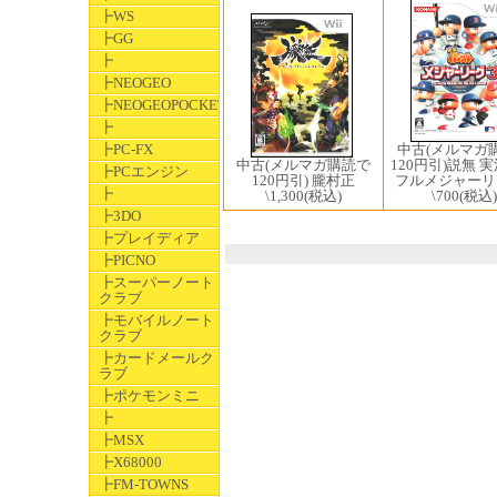
┣WS
┣GG
┣
┣NEOGEO
┣NEOGEOPOCKET
┣
中古(メルマガ
┣PC-FX
120円引)説無 
中古(メルマガ購読で
┣PCエンジン
フルメジャーリ
120円引) 朧村正
┣
\700
(税込)
\1,300
(税込)
┣3DO
┣プレイディア
┣PICNO
┣スーパーノート
クラブ
┣モバイルノート
クラブ
┣カードメールク
ラブ
┣ポケモンミニ
┣
┣MSX
┣X68000
┣FM-TOWNS