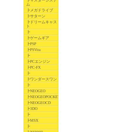
┣マスターシステ
ム
┣メガドライブ
┣サターン
┣ドリームキャス
ト
┣
┣ゲームギア
┣PSP
┣PSVita
┣
┣PCエンジン
┣PC-FX
┣
┣ワンダースワン
┣
┣NEOGEO
┣NEOGEOPOCKET
┣NEOGEOCD
┣3DO
┣
┣MSX
┣