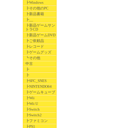
┣Windows
┣その他のPC
┣新品書籍
┣__
┣新品ゲームサン
トラCD
┣新品ゲームDVD
┣ご依頼品
┣レコード
┣ゲームグッズ
┗その他
中古
┣
┣
┣SFC_SNES
┣NINTENDO64
┣ゲームキューブ
┣Wii
┣Wii U
┣Switch
┣Switch2
┣ファミコン
┣PS1