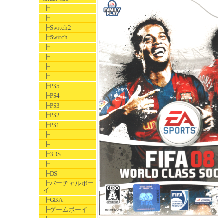
┣
┣
┣Switch2
┣Switch
┣
┣
┣
┣
┣PS5
┣PS4
┣PS3
┣PS2
┣PS1
┣
┣
┣3DS
┣
┣DS
┣バーチャルボー
イ
┣GBA
┣ゲームボーイ