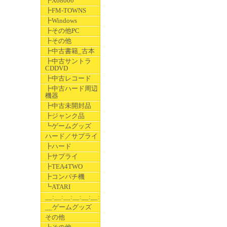
┣X68000
┣FM-TOWNS
┣Windows
┣その他PC
┣その他
┣中古書籍_古本
┣中古サントラ
CDDVD
┣中古レコード
┣中古ハード周辺
機器
┣中古未開封品
┣ジャンク品
┗ゲームグッズ
ハード／サプライ
┣ハード
┣サプライ
┣TEA4TWO
┣コンパチ機
┗ATARI
__:__:__:__:__:__:__
__ゲームグッズ
その他