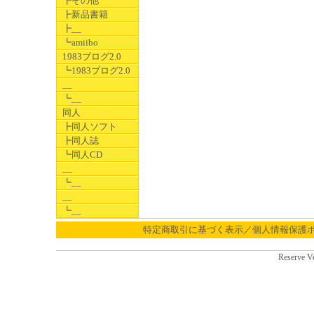
┣その他
┣新品書籍
┣__
┗amiibo
1983ブログ2.0
┗1983ブログ2.0
__
┗__
同人
┣同人ソフト
┣同人誌
┗同人CD
__
┗__
__
┗__
特定商取引に基づく表示／個人情報保護
Reserve V