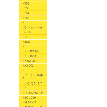
┣PS2
┣PS3
┣PS4
┣PS5
┣
┣ゲームボーイ
┣GBA
┣DS
┣3DS
┣
┣XBOXONE
┣XBOXSX
┣Xbox 360
┣XBOX
┣
┣バーチャルボー
イ
┣ポケモンミニ
┣NES
┣DISKSYSTEM
┣SG-1000
┣MARK 3