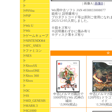
┣
| 画像A |
画像B
|
┣
Wii用中古ソフト JAN 4938833008077
┣PSVita
箱有り 説明書有り
┣PSP
プロダクトコード等は原則ご使用になれ
┣
2025/12/05入荷しました。
┣Wii U
※箱キズ有り
┣Wii
※説明書わずかに傷み有り
※ディスク薄キズ有り
┣ゲームキューブ
┣NINTENDO64
┣SFC_SNES
┣ファミコン
☆
┣NES
┣
┣XboxSX
┣XboxONE
┣Xbox 360
┣Xbox
┣
┣DC
中古(メルマガ
中古(メルマガ購読で
┣SS
120円引) ドラ
1000円引) Wii 式神の
┣MD_GENESIS
イド
城III
\1,500
(税込
\3,900
(税込)
┣MARK 3
┣SG1000