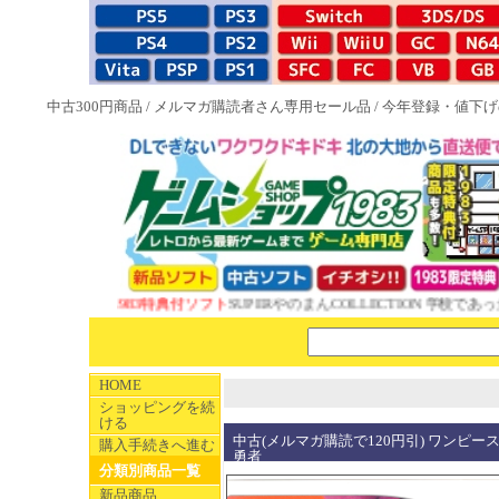
中古300円商品
/
メルマガ購読者さん専用セール品
/
今年登録・値下げ
NEW 1983特典付ソフト
SUPERやのまんCOLLECTION 学校であっ
HOME
ショッピングを続
ける
中古(メルマガ購読で120円引) ワンピー
購入手続きへ進む
勇者
分類別商品一覧
新品商品