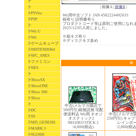
┣
┣
| 画像A |
画像B
|
┣PSVita
Wii用中古ソフト JAN 4582224492633
┣PSP
箱有り 説明書有り
プロダクトコード等は原則ご使用になれ
┣
2025/12/05入荷しました。
┣Wii U
※箱キズ有り
┣Wii
※ディスクキズ多め
┣ゲームキューブ
┣NINTENDO64
┣SFC_SNES
┣ファミコン
☆
┣NES
┣
┣XboxSX
┣XboxONE
┣Xbox 360
┣Xbox
┣
中古(メルマガ購読で
500円引)箱無説無 宅配
┣DC
中古(メルマガ
便送料込 Wii用 ネオジ
┣SS
250円引) キャ
オスティック2
┣MD_GENESIS
レインボ
NEGOEO STICK 2
\2,800
(税込
\4,000
(税込)
┣MARK 3
┣SG1000