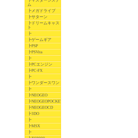
┣マスターシステ
ム
┣メガドライブ
┣サターン
┣ドリームキャス
ト
┣
┣ゲームギア
┣PSP
┣PSVita
┣
┣PCエンジン
┣PC-FX
┣
┣ワンダースワン
┣
┣NEOGEO
┣NEOGEOPOCKET
┣NEOGEOCD
┣3DO
┣
┣MSX
┣