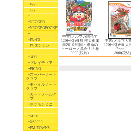
┣WS
┣GG
┣
┣NEOGEO
┣NEOGEOPOCKET
┣
中古(メルマガ購読で
┣PC-FX
中古(メルマガ
120円引)説無 桃太郎電
120円引)Wii 大神
鉄2010 戦国・維新の
┣PCエンジン
Price！
ヒーロー大集合！の巻
┣
\900
(税込)
\900
(税込)
┣3DO
┣プレイディア
┣PICNO
┣スーパーノート
クラブ
┣モバイルノート
クラブ
┣カードメールク
ラブ
┣ポケモンミニ
┣
┣MSX
┣X68000
┣FM-TOWNS