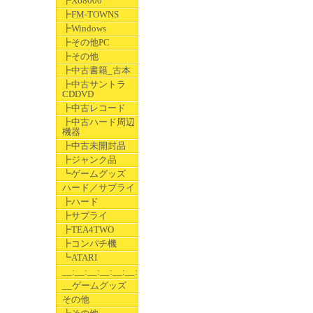
┣X68000
┣FM-TOWNS
┣Windows
┣その他PC
┣その他
┣中古書籍_古本
┣中古サントラ
CDDVD
┣中古レコード
┣中古ハード周辺
機器
┣中古未開封品
┣ジャンク品
┗ゲームグッズ
ハード／サプライ
┣ハード
┣サプライ
┣TEA4TWO
┣コンパチ機
┗ATARI
__:__:__:__:__:__:__
__ゲームグッズ
その他