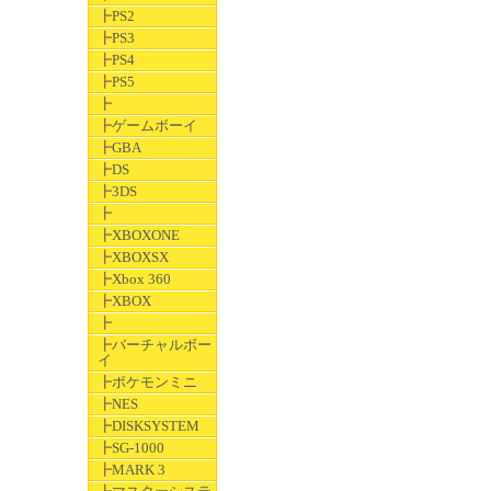
┣PS2
┣PS3
┣PS4
┣PS5
┣
┣ゲームボーイ
┣GBA
┣DS
┣3DS
┣
┣XBOXONE
┣XBOXSX
┣Xbox 360
┣XBOX
┣
┣バーチャルボー
イ
┣ポケモンミニ
┣NES
┣DISKSYSTEM
┣SG-1000
┣MARK 3