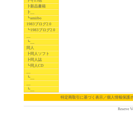
┣その他
┣新品書籍
┣__
┗amiibo
1983ブログ2.0
┗1983ブログ2.0
__
┗__
同人
┣同人ソフト
┣同人誌
┗同人CD
__
┗__
__
┗__
特定商取引に基づく表示／個人情報保護
Reserve V