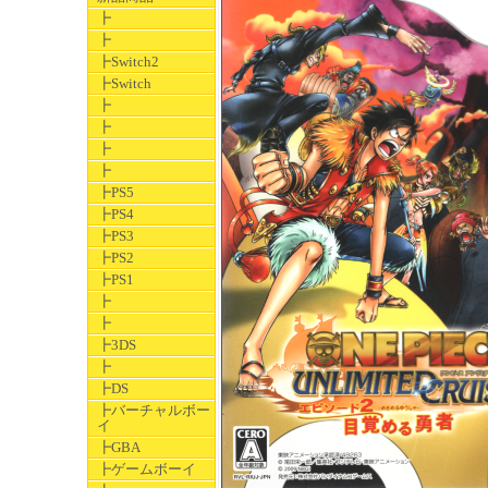
┣
┣
┣Switch2
┣Switch
┣
┣
┣
┣
┣PS5
┣PS4
┣PS3
┣PS2
┣PS1
┣
┣
┣3DS
┣
┣DS
┣バーチャルボー
イ
┣GBA
┣ゲームボーイ