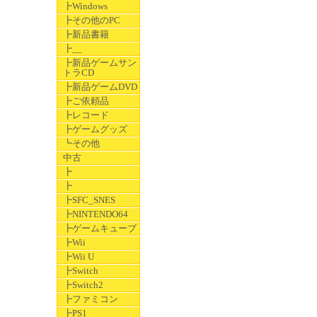
┣Windows
┣その他のPC
┣新品書籍
┣__
┣新品ゲームサン
トラCD
┣新品ゲームDVD
┣ご依頼品
┣レコード
┣ゲームグッズ
┗その他
中古
┣
┣
┣SFC_SNES
┣NINTENDO64
┣ゲームキューブ
┣Wii
┣Wii U
┣Switch
┣Switch2
┣ファミコン
┣PS1