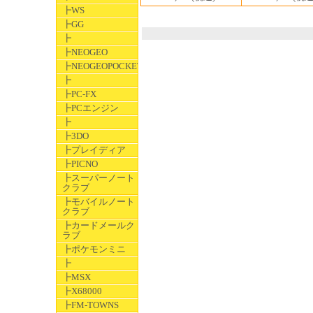
┣WS
┣GG
┣
┣NEOGEO
┣NEOGEOPOCKET
┣
┣PC-FX
┣PCエンジン
┣
┣3DO
┣プレイディア
┣PICNO
┣スーパーノート
クラブ
┣モバイルノート
クラブ
┣カードメールク
ラブ
┣ポケモンミニ
┣
┣MSX
┣X68000
┣FM-TOWNS