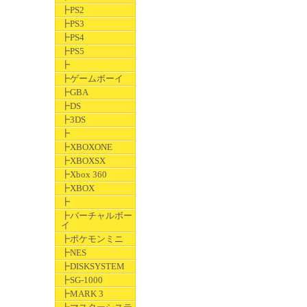
┣PS2
┣PS3
┣PS4
┣PS5
┣
┣ゲームボーイ
┣GBA
┣DS
┣3DS
┣
┣XBOXONE
┣XBOXSX
┣Xbox 360
┣XBOX
┣
┣バーチャルボー
イ
┣ポケモンミニ
┣NES
┣DISKSYSTEM
┣SG-1000
┣MARK 3