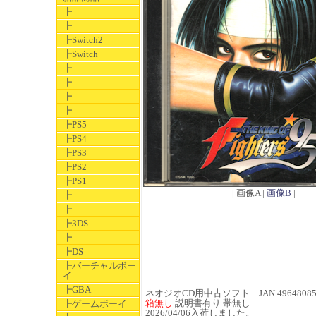
┣
┣
┣Switch2
┣Switch
┣
┣
┣
┣
┣PS5
┣PS4
┣PS3
┣PS2
┣PS1
| 画像A |
画像B
|
┣
┣
┣3DS
┣
┣DS
┣バーチャルボー
イ
┣GBA
ネオジオCD用中古ソフト JAN 496480850
箱無し
説明書有り 帯無し
┣ゲームボーイ
2026/04/06入荷しました。