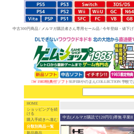
中古300円商品
/
メルマガ購読者さん専用セール品
/
今年登録・値下げ
NEW 1983特典付ソフト
SUPERやのまんCOLLECTION 学校で
HOME
ショッピングを続
ける
中古(メルマガ購読で120円引)帯無 卒業
購入手続きへ進む
分類別商品一覧
新品商品