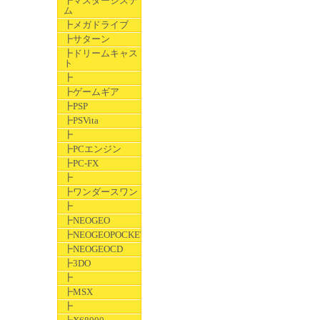
┣マスターシステ
ム
┣メガドライブ
┣サターン
┣ドリームキャス
ト
┣
┣ゲームギア
┣PSP
┣PSVita
┣
┣PCエンジン
┣PC-FX
┣
┣ワンダースワン
┣
┣NEOGEO
┣NEOGEOPOCKET
┣NEOGEOCD
┣3DO
┣
┣MSX
┣