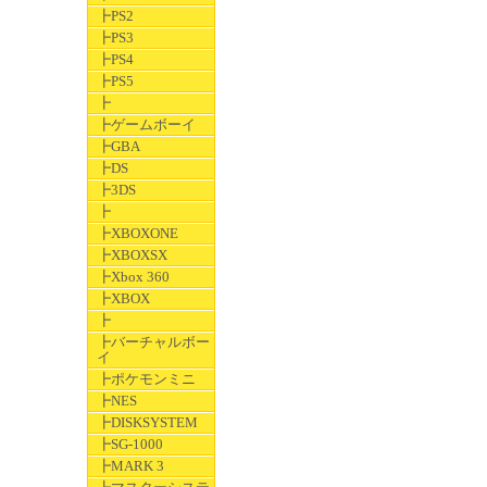
┣PS2
┣PS3
┣PS4
┣PS5
┣
┣ゲームボーイ
┣GBA
┣DS
┣3DS
┣
┣XBOXONE
┣XBOXSX
┣Xbox 360
┣XBOX
┣
┣バーチャルボー
イ
┣ポケモンミニ
┣NES
┣DISKSYSTEM
┣SG-1000
┣MARK 3