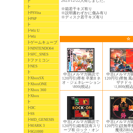
2025/12/22入荷しました。
┣
┣
※箱若干キズ有り
┣PSVita
※説明書わずかに傷み有り
※ディスク若干キズ有り
┣PSP
┣
┣Wii U
┣Wii
☆
┣ゲームキューブ
┣NINTENDO64
┣SFC_SNES
┣ファミコン
┣NES
┣
中古(メルマガ購読で
中古(メルマガ
┣XboxSX
120円引)帯有 卒業II ネ
120円引)帯無 
オ・ジェネレーション
ザナドゥ
┣XboxONE
\800
(税込)
\1,800
(税込
┣Xbox 360
┣Xbox
┣
┣DC
┣SS
┣MD_GENESIS
中古(メルマガ
中古(メルマガ購読で
┣MARK 3
120円引)説無帯
120円引)箱有説有スリ
魔境ZIRIA
ーブ有 ロック・オン
┣SG1000