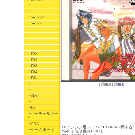
┣
┣
┣Switch2
┣Switch
┣
┣
┣
┣
┣PS5
┣PS4
┣PS3
┣PS2
┣PS1
┣
| 画像A |
画像B
|
┣
┣3DS
┣
┣DS
┣バーチャルボー
イ
┣GBA
PCエンジン用 スーパーCD-ROM2用中古ソフト
┣ゲームボーイ
箱有り 説明書有り 帯無し