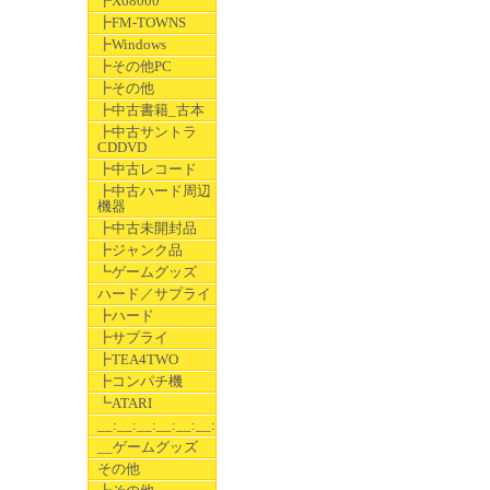
┣X68000
┣FM-TOWNS
┣Windows
┣その他PC
┣その他
┣中古書籍_古本
┣中古サントラ
CDDVD
┣中古レコード
┣中古ハード周辺
機器
┣中古未開封品
┣ジャンク品
┗ゲームグッズ
ハード／サプライ
┣ハード
┣サプライ
┣TEA4TWO
┣コンパチ機
┗ATARI
__:__:__:__:__:__:__
__ゲームグッズ
その他