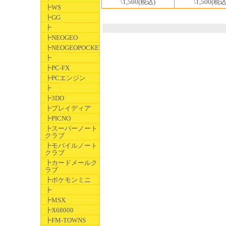
\1,500
(税込
\1,500
(税込)
┣WS
┣GG
┣
┣NEOGEO
┣NEOGEOPOCKET
┣
┣PC-FX
┣PCエンジン
┣
┣3DO
┣プレイディア
┣PICNO
┣スーパーノート
クラブ
┣モバイルノート
クラブ
┣カードメールク
ラブ
┣ポケモンミニ
┣
┣MSX
┣X68000
┣FM-TOWNS