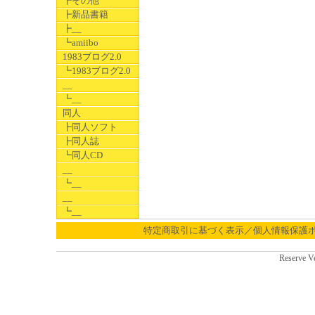
┣その他
┣新品書籍
┣__
┗amiibo
1983ブログ2.0
┗1983ブログ2.0
__
┗__
同人
┣同人ソフト
┣同人誌
┗同人CD
__
┗__
__
┗__
特定商取引に基づく表示／個人情報保護
Reserve V