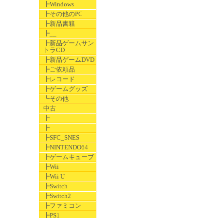
┣Windows
┣その他のPC
┣新品書籍
┣__
┣新品ゲームサン
トラCD
┣新品ゲームDVD
┣ご依頼品
┣レコード
┣ゲームグッズ
┗その他
中古
┣
┣
┣SFC_SNES
┣NINTENDO64
┣ゲームキューブ
┣Wii
┣Wii U
┣Switch
┣Switch2
┣ファミコン
┣PS1