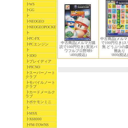
┣WS
┣GG
┣
┣NEOGEO
┣NEOGEOPOCKET
┣
┣PC-FX
中古商品(メル
中古商品(メルマガ購
で100円引き)
┣PCエンジン
読で100円引き) 実況パ
無 どうぶつの森
┣
ワフルプロ野球9
難あり
\400
(税込)
\800
(税込)
┣3DO
┣プレイディア
┣PICNO
┣スーパーノート
クラブ
┣モバイルノート
クラブ
┣カードメールク
ラブ
┣ポケモンミニ
┣
┣MSX
┣X68000
┣FM-TOWNS