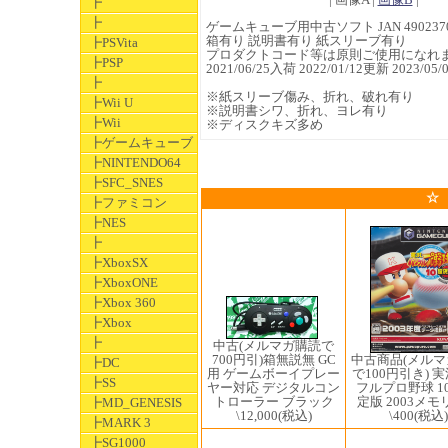
┣
┣
ゲームキューブ用中古ソフト JAN 4902370
箱有り 説明書有り 紙スリーブ有り
┣PSVita
プロダクトコード等は原則ご使用になれ
┣PSP
2021/06/25入荷 2022/01/12更新 2023
┣
※紙スリーブ傷み、折れ、破れ有り
┣Wii U
※説明書シワ、折れ、ヨレ有り
┣Wii
※ディスクキズ多め
┣ゲームキューブ
┣NINTENDO64
┣SFC_SNES
☆
┣ファミコン
┣NES
┣
┣XboxSX
┣XboxONE
┣Xbox 360
┣Xbox
┣
中古(メルマガ購読で
700円引)箱無説無 GC
中古商品(メル
┣DC
用 ゲームボーイプレー
で100円引き) 
┣SS
ヤー対応 デジタルコン
フルプロ野球 1
トローラー ブラック
定版 2003メ
┣MD_GENESIS
\12,000
(税込)
\400
(税込)
┣MARK 3
┣SG1000