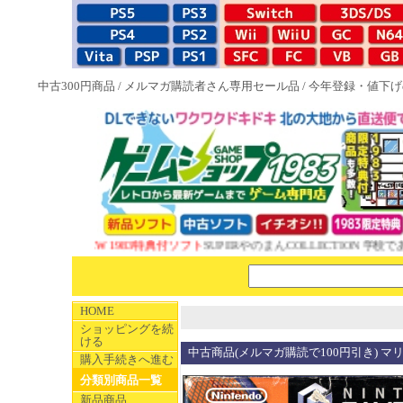
中古300円商品
/
メルマガ購読者さん専用セール品
/
今年登録・値下げ
NEW 1983特典付ソフト
SUPERやのまんCOLLECTION 学校であ
HOME
ショッピングを続
ける
中古商品(メルマガ購読で100円引き) マ
購入手続きへ進む
分類別商品一覧
新品商品