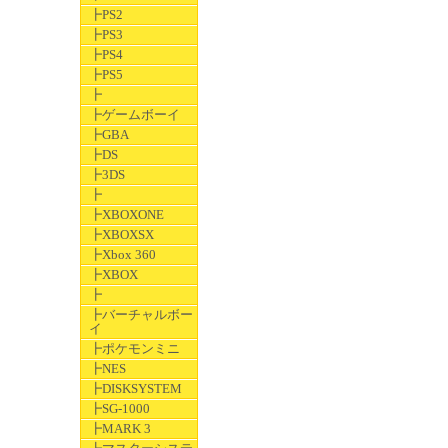
┣PS2
┣PS3
┣PS4
┣PS5
┣
┣ゲームボーイ
┣GBA
┣DS
┣3DS
┣
┣XBOXONE
┣XBOXSX
┣Xbox 360
┣XBOX
┣
┣バーチャルボー
イ
┣ポケモンミニ
┣NES
┣DISKSYSTEM
┣SG-1000
┣MARK 3