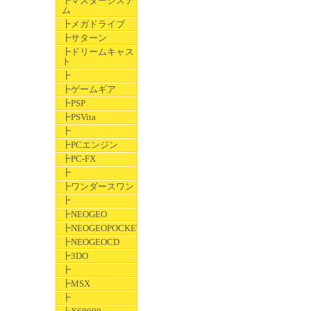
┣マスターシステ
ム
┣メガドライブ
┣サターン
┣ドリームキャス
ト
┣
┣ゲームギア
┣PSP
┣PSVita
┣
┣PCエンジン
┣PC-FX
┣
┣ワンダースワン
┣
┣NEOGEO
┣NEOGEOPOCKET
┣NEOGEOCD
┣3DO
┣
┣MSX
┣