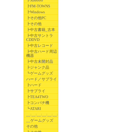
┣X68000
┣FM-TOWNS
┣Windows
┣その他PC
┣その他
┣中古書籍_古本
┣中古サントラ
CDDVD
┣中古レコード
┣中古ハード周辺
機器
┣中古未開封品
┣ジャンク品
┗ゲームグッズ
ハード／サプライ
┣ハード
┣サプライ
┣TEA4TWO
┣コンパチ機
┗ATARI
__:__:__:__:__:__:__
__ゲームグッズ
その他