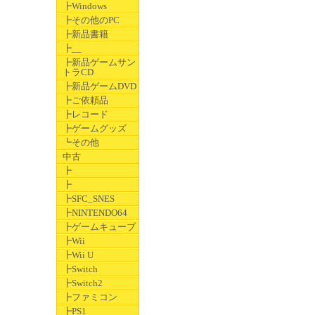
┣Windows
┣その他のPC
┣新品書籍
┣__
┣新品ゲームサン
トラCD
┣新品ゲームDVD
┣ご依頼品
┣レコード
┣ゲームグッズ
┗その他
中古
┣
┣
┣SFC_SNES
┣NINTENDO64
┣ゲームキューブ
┣Wii
┣Wii U
┣Switch
┣Switch2
┣ファミコン
┣PS1