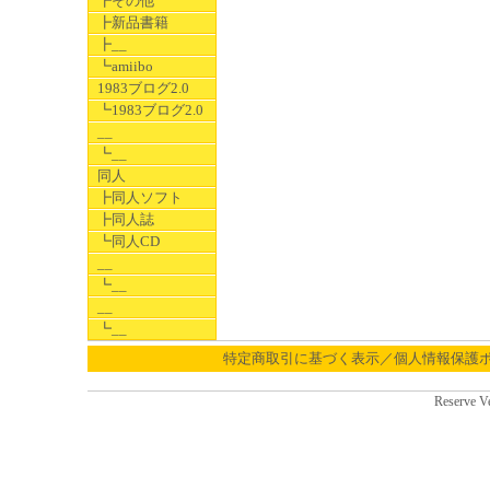
┣その他
┣新品書籍
┣__
┗amiibo
1983ブログ2.0
┗1983ブログ2.0
__
┗__
同人
┣同人ソフト
┣同人誌
┗同人CD
__
┗__
__
┗__
特定商取引に基づく表示／個人情報保護
Reserve V