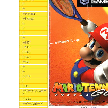
┣
┣
┣Switch2
┣Switch
┣
┣
┣
┣
┣PS5
┣PS4
┣PS3
┣PS2
┣PS1
┣
┣
┣3DS
┣
┣DS
┣バーチャルボー
イ
┣GBA
┣ゲームボーイ
| 画像A |
画像B
|