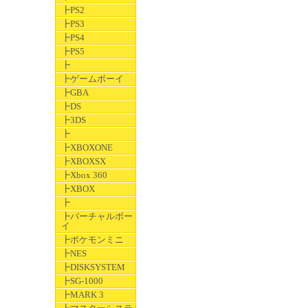
┣PS2
┣PS3
┣PS4
┣PS5
┣
┣ゲームボーイ
┣GBA
┣DS
┣3DS
┣
┣XBOXONE
┣XBOXSX
┣Xbox 360
┣XBOX
┣
┣バーチャルボー
イ
┣ポケモンミニ
┣NES
┣DISKSYSTEM
┣SG-1000
┣MARK 3