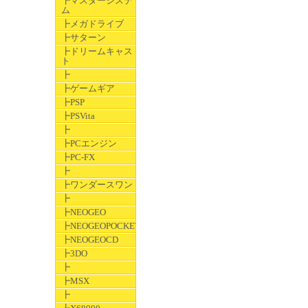
┣マスターシステ
ム
┣メガドライブ
┣サターン
┣ドリームキャス
ト
┣
┣ゲームギア
┣PSP
┣PSVita
┣
┣PCエンジン
┣PC-FX
┣
┣ワンダースワン
┣
┣NEOGEO
┣NEOGEOPOCKET
┣NEOGEOCD
┣3DO
┣
┣MSX
┣