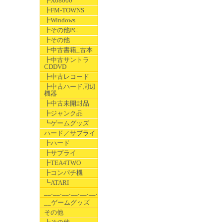
┣X68000
┣FM-TOWNS
┣Windows
┣その他PC
┣その他
┣中古書籍_古本
┣中古サントラ
CDDVD
┣中古レコード
┣中古ハード周辺
機器
┣中古未開封品
┣ジャンク品
┗ゲームグッズ
ハード／サプライ
┣ハード
┣サプライ
┣TEA4TWO
┣コンパチ機
┗ATARI
__:__:__:__:__:__:__
__ゲームグッズ
その他