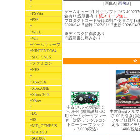
┣
| 画像A |
画像B
|
┣
ゲームキューブ用中古ソフト JAN 4902370
┣PSVita
箱有り 説明書有り
紙スリーブ無し
┣PSP
プロダクトコード等は原則ご使用になれ
2020/04/15登録 2022/01/12更新 2026
┣
┣Wii U
※ディスクに傷多あり
※説明書に痛みあり
┣Wii
┣ゲームキューブ
┣NINTENDO64
┣SFC_SNES
☆
┣ファミコン
┣NES
┣
┣XboxSX
┣XboxONE
┣Xbox 360
┣Xbox
中古(メルマガ購読で
┣
700円引)箱無説無 GC
中古商品(メル
┣DC
用 ゲームボーイプレー
で100円引き) 
┣SS
ヤー対応 デジタルコン
フルプロ野球 1
トローラー ブラック
定版 2003メ
┣MD_GENESIS
\12,000
(税込)
\400
(税込)
┣MARK 3
┣SG1000