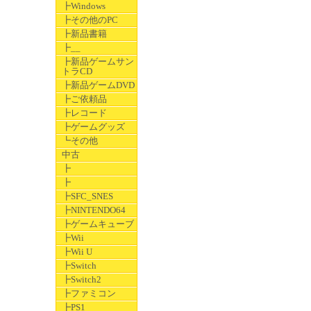
┣Windows
┣その他のPC
┣新品書籍
┣__
┣新品ゲームサン
トラCD
┣新品ゲームDVD
┣ご依頼品
┣レコード
┣ゲームグッズ
┗その他
中古
┣
┣
┣SFC_SNES
┣NINTENDO64
┣ゲームキューブ
┣Wii
┣Wii U
┣Switch
┣Switch2
┣ファミコン
┣PS1