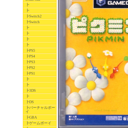
┣
┣
┣Switch2
┣Switch
┣
┣
┣
┣
┣PS5
┣PS4
┣PS3
┣PS2
┣PS1
┣
┣
┣3DS
┣
┣DS
┣バーチャルボー
イ
┣GBA
┣ゲームボーイ