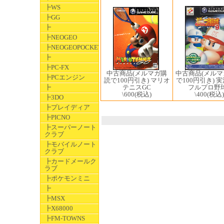
┣WS
┣GG
┣
┣NEOGEO
┣NEOGEOPOCKET
┣
┣PC-FX
中古商品(メル
中古商品(メルマガ購
┣PCエンジン
で100円引き) 
読で100円引き) マリオ
フルプロ野
┣
テニスGC
\400
(税込)
\600
(税込)
┣3DO
┣プレイディア
┣PICNO
┣スーパーノート
クラブ
┣モバイルノート
クラブ
┣カードメールク
ラブ
┣ポケモンミニ
┣
┣MSX
┣X68000
┣FM-TOWNS