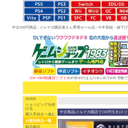
中古300円商品
/
メルマガ購読者さん専用セール品
/
今年登録・値下げ
NEW 1983特典付ソフト
SUPERやのまんCOLLECTION 学校で
HOME
ショッピングを続
ける
中古商品(メルマガ購読で100円引き)スリ
購入手続きへ進む
分類別商品一覧
新品商品