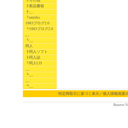
┣その他
┣新品書籍
┣__
┗amiibo
1983ブログ2.0
┗1983ブログ2.0
__
┗__
同人
┣同人ソフト
┣同人誌
┗同人CD
__
┗__
__
┗__
特定商取引に基づく表示／個人情報保護
Reserve V