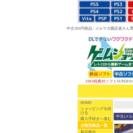
中古300円商品
/
メルマガ購読者さん
NEW 1983特典付ソフト
SUPERやのまんC
HOME
ショッピングを続
ける
中古(メル
購入手続きへ進む
分類別商品一覧
新品商品