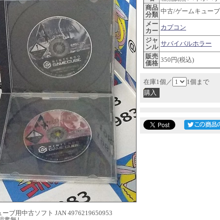
商品
中古/ゲームキューブ
分類
メー
カプコン
カー
ジャ
サバイバルホラー
ンル
販売
350円(税込)
価格
在庫1個／
1個まで
ブ用中古ソフト JAN 4976219650953
明書無し