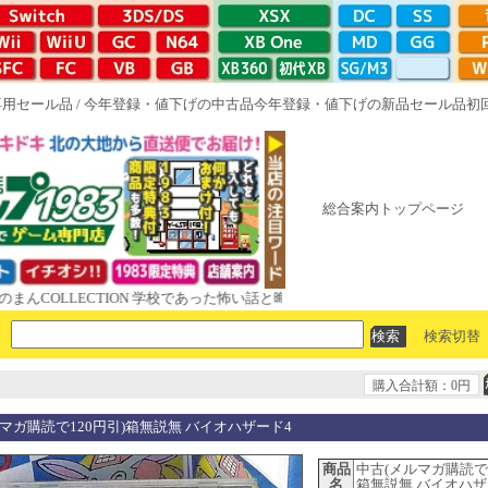
専用セール品
/
今年登録・値下げの中古品
今年登録・値下げの新品セール品
初
総合案内トップページ
OLLECTION 学校であった怖い話と晦󠄀つきこもり ルート16R やがて散り
検索切替
購入合計額：0円
マガ購読で120円引)箱無説無 バイオハザード4
商品
中古(メルマガ購読で1
名
箱無説無 バイオハザ