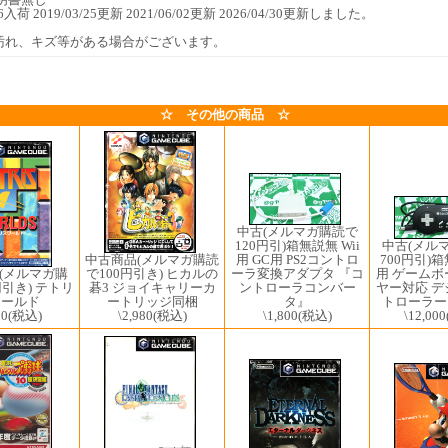
/06入荷 2019/03/25更新 2021/06/02更新 2026/04/30更新しました。
汚れ、キズ等がある場合がございます。
☆ その他の商品 ☆
中古(メルマガ購読で
中古(メル
120円引)箱無説無 Wii
700円引)箱
中古商品(メルマガ購読
用 GC用 PS2コントロ
(メルマガ購
用 ゲーム
で100円引き) ヒカルの
ーラ変換アダプタ 『コ
円引き) テトリ
ヤー対応 
碁3 ジョイキャリーカ
ントローラコンバー
ワールド
トローラー
ートリッジ同梱
タ』
80
(税込)
\12,000
\2,980
(税込)
\1,800
(税込)