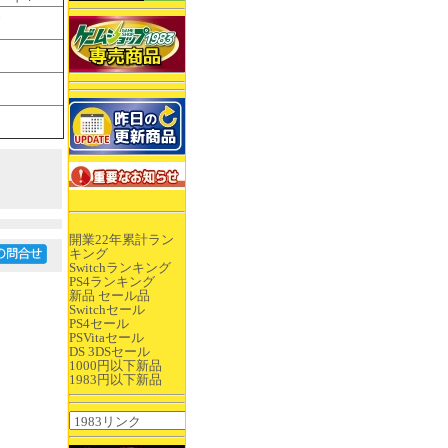
開業22年累計ラン
キング
Switchランキング
PS4ランキング
新品 セール品
Switchセール
PS4セール
PSVitaセール
DS 3DSセール
1000円以下新品
1983円以下新品