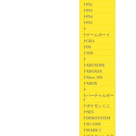
┣PS2
┣PS3
┣PS4
┣PS5
┣
┣ゲームボーイ
┣GBA
┣DS
┣3DS
┣
┣XBOXONE
┣XBOXSX
┣Xbox 360
┣XBOX
┣
┣バーチャルボー
イ
┣ポケモンミニ
┣NES
┣DISKSYSTEM
┣SG-1000
┣MARK 3