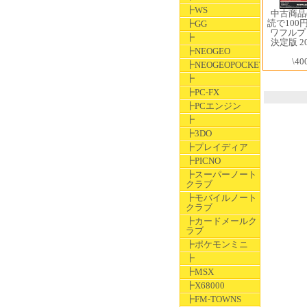
┣WS
中古商品
読で100
┣GG
ワフルプロ
┣
決定版 2
┣NEOGEO
\40
┣NEOGEOPOCKET
┣
┣PC-FX
┣PCエンジン
┣
┣3DO
┣プレイディア
┣PICNO
┣スーパーノート
クラブ
┣モバイルノート
クラブ
┣カードメールク
ラブ
┣ポケモンミニ
┣
┣MSX
┣X68000
┣FM-TOWNS