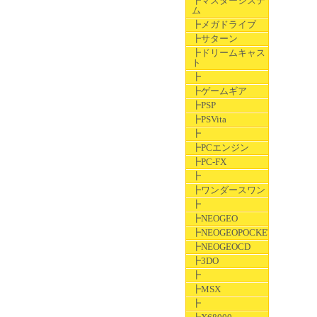
┣マスターシステ
ム
┣メガドライブ
┣サターン
┣ドリームキャス
ト
┣
┣ゲームギア
┣PSP
┣PSVita
┣
┣PCエンジン
┣PC-FX
┣
┣ワンダースワン
┣
┣NEOGEO
┣NEOGEOPOCKET
┣NEOGEOCD
┣3DO
┣
┣MSX
┣