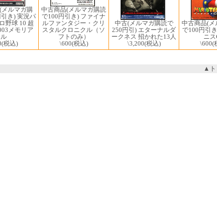
中古商品(メルマガ購読
(メルマガ購
で100円引き) ファイナ
円引き) 実況パ
ルファンタジー・クリ
中古商品(
野球 10 超
中古(メルマガ購読で
スタルクロニクル（ソ
で100円引き
003メモリア
250円引) エターナルダ
フトのみ）
ニス
ル
ークネス 招かれた13人
\600
(税込)
\600
(
0
(税込)
\3,200
(税込)
▲ト