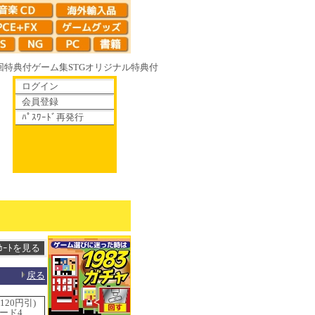
回特典付
ゲーム集
STG
オリジナル特典付
ログイン
会員登録
ﾊﾟｽﾜｰﾄﾞ再発行
ゆく鏡の花へ 70年代風ロボットアニメ ゲッP-X アレサCOLLECTION 
戻る
20円引)
ード4