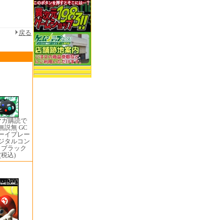
戻る
マガ購読で
無説無 GC
ボーイプレー
デジタルコン
 ブラック
(税込)