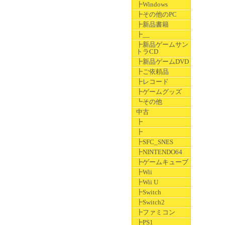
┣Windows
┣その他のPC
┣新品書籍
┣__
┣新品ゲームサン
トラCD
┣新品ゲームDVD
┣ご依頼品
┣レコード
┣ゲームグッズ
┗その他
中古
┣
┣
┣SFC_SNES
┣NINTENDO64
┣ゲームキューブ
┣Wii
┣Wii U
┣Switch
┣Switch2
┣ファミコン
┣PS1