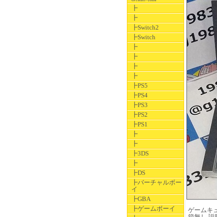
┣
┣
┣Switch2
┣Switch
┣
┣
┣
┣
┣PS5
┣PS4
┣PS3
┣PS2
┣PS1
┣
┣
┣3DS
┣
┣DS
┣バーチャルボー
イ
┣GBA
┣ゲームボーイ
ゲームキュー
箱無し 説