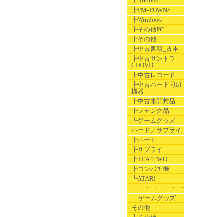
┣X68000
┣FM-TOWNS
┣Windows
┣その他PC
┣その他
┣中古書籍_古本
┣中古サントラ
CDDVD
┣中古レコード
┣中古ハード周辺
機器
┣中古未開封品
┣ジャンク品
┗ゲームグッズ
ハード／サプライ
┣ハード
┣サプライ
┣TEA4TWO
┣コンパチ機
┗ATARI
__:__:__:__:__:__:__
__ゲームグッズ
その他