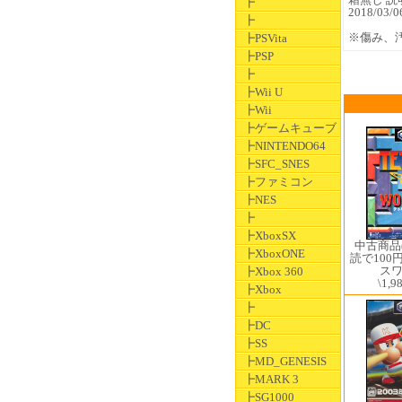
┣
2018/03
┣
※傷み、
┣PSVita
┣PSP
┣
┣Wii U
┣Wii
┣ゲームキューブ
┣NINTENDO64
┣SFC_SNES
┣ファミコン
┣NES
┣
┣XboxSX
中古商品
┣XboxONE
読で100
ス
┣Xbox 360
\1,9
┣Xbox
┣
┣DC
┣SS
┣MD_GENESIS
┣MARK 3
┣SG1000