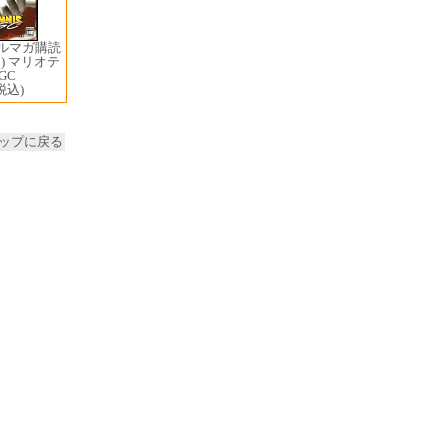
メルマガ購読
) マリオテ
GC
税込)
ップに戻る