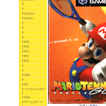
┣
┣
┣Switch2
┣Switch
┣
┣
┣
┣
┣PS5
┣PS4
┣PS3
┣PS2
┣PS1
┣
┣
┣3DS
┣
┣DS
┣バーチャルボー
イ
┣GBA
┣ゲームボーイ
| 画像A |
画像B
|