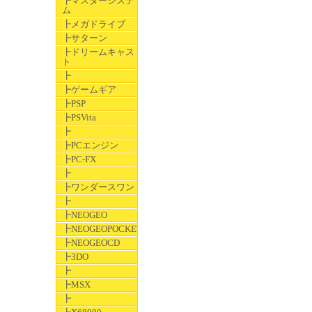
┣マスターシステ
ム
┣メガドライブ
┣サターン
┣ドリームキャス
ト
┣
┣ゲームギア
┣PSP
┣PSVita
┣
┣PCエンジン
┣PC-FX
┣
┣ワンダースワン
┣
┣NEOGEO
┣NEOGEOPOCKET
┣NEOGEOCD
┣3DO
┣
┣MSX
┣