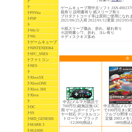
┣
┣
ゲームキューブ用中古ソフト JAN 4902370
箱有り 説明書有り 紙スリーブ有り
┣PSVita
プロダクトコード等は原則ご使用になれ
┣PSP
2021/06/25入荷 2022/01/12更新 2023
┣
※紙スリーブ傷み、折れ、破れ有り
┣Wii U
※説明書シワ、折れ、ヨレ有り
┣Wii
※ディスクキズ多め
┣ゲームキューブ
┣NINTENDO64
┣SFC_SNES
☆
┣ファミコン
┣NES
┣
┣XboxSX
┣XboxONE
┣Xbox 360
┣Xbox
┣
中古(メルマガ購読で
700円引)箱無説無 GC
中古商品(メル
┣DC
用 ゲームボーイプレー
で100円引き) 
┣SS
ヤー対応 デジタルコン
フルプロ野球 1
トローラー ブラック
定版 2003メ
┣MD_GENESIS
\12,000
(税込)
\400
(税込)
┣MARK 3
┣SG1000