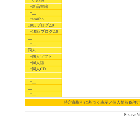
┣その他
┣新品書籍
┣__
┗amiibo
1983ブログ2.0
┗1983ブログ2.0
__
┗__
同人
┣同人ソフト
┣同人誌
┗同人CD
__
┗__
__
┗__
特定商取引に基づく表示／個人情報保護
Reserve V