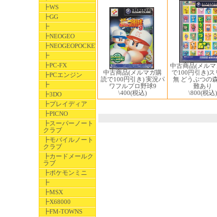
┣WS
┣GG
┣
┣NEOGEO
┣NEOGEOPOCKET
┣
┣PC-FX
中古商品(メル
中古商品(メルマガ購
で100円引き)
┣PCエンジン
読で100円引き) 実況パ
無 どうぶつの森
┣
ワフルプロ野球9
難あり
\400
(税込)
\800
(税込)
┣3DO
┣プレイディア
┣PICNO
┣スーパーノート
クラブ
┣モバイルノート
クラブ
┣カードメールク
ラブ
┣ポケモンミニ
┣
┣MSX
┣X68000
┣FM-TOWNS