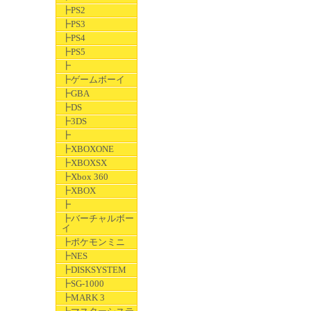
┣PS2
┣PS3
┣PS4
┣PS5
┣
┣ゲームボーイ
┣GBA
┣DS
┣3DS
┣
┣XBOXONE
┣XBOXSX
┣Xbox 360
┣XBOX
┣
┣バーチャルボー
イ
┣ポケモンミニ
┣NES
┣DISKSYSTEM
┣SG-1000
┣MARK 3