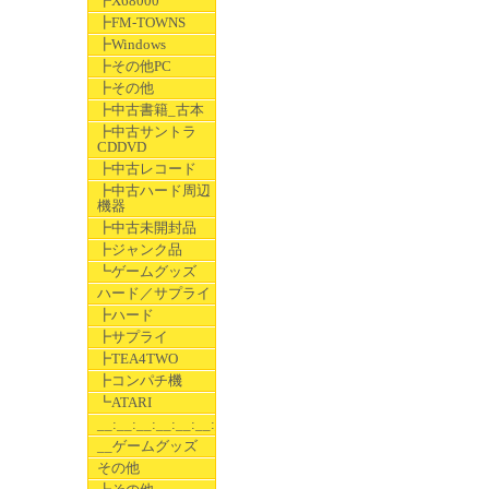
┣X68000
┣FM-TOWNS
┣Windows
┣その他PC
┣その他
┣中古書籍_古本
┣中古サントラ
CDDVD
┣中古レコード
┣中古ハード周辺
機器
┣中古未開封品
┣ジャンク品
┗ゲームグッズ
ハード／サプライ
┣ハード
┣サプライ
┣TEA4TWO
┣コンパチ機
┗ATARI
__:__:__:__:__:__:__
__ゲームグッズ
その他