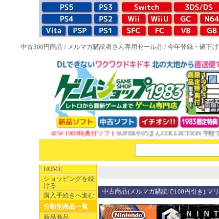
中古300円商品
/
メルマガ購読者さん専用セール品
/
今年登録・値下げ
NEW 1983特典付ソフト
SUPERやのまんCOLLECTION 学校
HOME
ショッピングを続
ける
中古商品(メルマガ購読で100円引き) マ
購入手続きへ進む
分類別商品一覧
新品商品