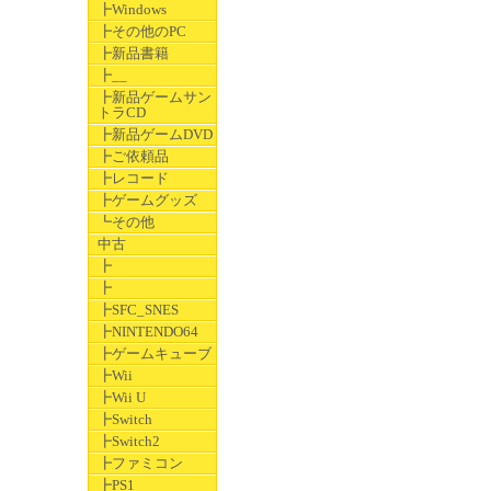
┣Windows
┣その他のPC
┣新品書籍
┣__
┣新品ゲームサン
トラCD
┣新品ゲームDVD
┣ご依頼品
┣レコード
┣ゲームグッズ
┗その他
中古
┣
┣
┣SFC_SNES
┣NINTENDO64
┣ゲームキューブ
┣Wii
┣Wii U
┣Switch
┣Switch2
┣ファミコン
┣PS1