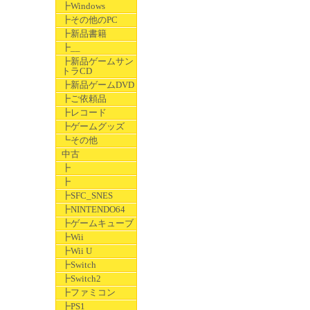
┣Windows
┣その他のPC
┣新品書籍
┣__
┣新品ゲームサン
トラCD
┣新品ゲームDVD
┣ご依頼品
┣レコード
┣ゲームグッズ
┗その他
中古
┣
┣
┣SFC_SNES
┣NINTENDO64
┣ゲームキューブ
┣Wii
┣Wii U
┣Switch
┣Switch2
┣ファミコン
┣PS1