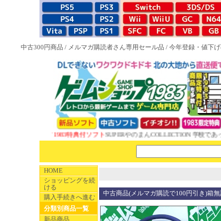
中古300円商品
/
メルマガ購読者さん専用セール品
/
今年登録・値下げ
NEW 1983特典付ソフト
SUPERやのまんCOLLECTION 学校であ
HOME
ショッピングを続
ける
中古商品(メルマガ購読で100円引き)箱無
購入手続きへ進む
分類別商品一覧
新品商品