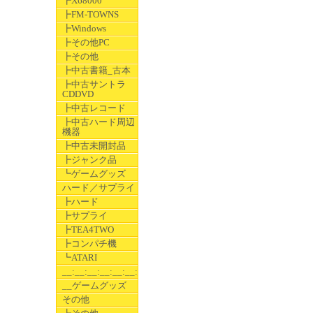
┣X68000
┣FM-TOWNS
┣Windows
┣その他PC
┣その他
┣中古書籍_古本
┣中古サントラ
CDDVD
┣中古レコード
┣中古ハード周辺
機器
┣中古未開封品
┣ジャンク品
┗ゲームグッズ
ハード／サプライ
┣ハード
┣サプライ
┣TEA4TWO
┣コンパチ機
┗ATARI
__:__:__:__:__:__:__
__ゲームグッズ
その他