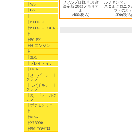
ルファンタジー
ワフルプロ野球 10 超
┣WS
スタルクロニク
決定版 2003メモリア
┣GG
フトのみ
ル
\600
(税込)
\400
(税込)
┣
┣NEOGEO
┣NEOGEOPOCKET
┣
┣PC-FX
┣PCエンジン
┣
┣3DO
┣プレイディア
┣PICNO
┣スーパーノート
クラブ
┣モバイルノート
クラブ
┣カードメールク
ラブ
┣ポケモンミニ
┣
┣MSX
┣X68000
┣FM-TOWNS