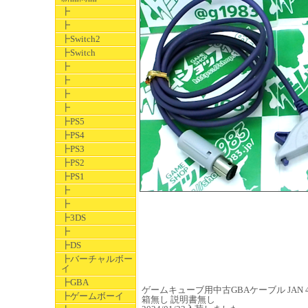
┣
┣
┣Switch2
┣Switch
┣
┣
┣
┣
┣PS5
┣PS4
┣PS3
┣PS2
┣PS1
┣
┣
┣3DS
┣
┣DS
┣バーチャルボー
イ
┣GBA
ゲームキューブ用中古GBAケーブル JAN 490
┣ゲームボーイ
箱無し 説明書無し