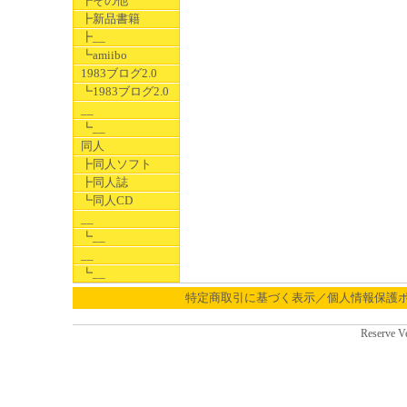
┣その他
┣新品書籍
┣__
┗amiibo
1983ブログ2.0
┗1983ブログ2.0
__
┗__
同人
┣同人ソフト
┣同人誌
┗同人CD
__
┗__
__
┗__
特定商取引に基づく表示／個人情報保護
Reserve V