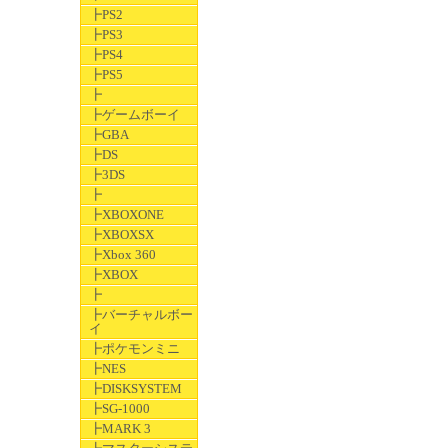
┣PS2
┣PS3
┣PS4
┣PS5
┣
┣ゲームボーイ
┣GBA
┣DS
┣3DS
┣
┣XBOXONE
┣XBOXSX
┣Xbox 360
┣XBOX
┣
┣バーチャルボー
イ
┣ポケモンミニ
┣NES
┣DISKSYSTEM
┣SG-1000
┣MARK 3