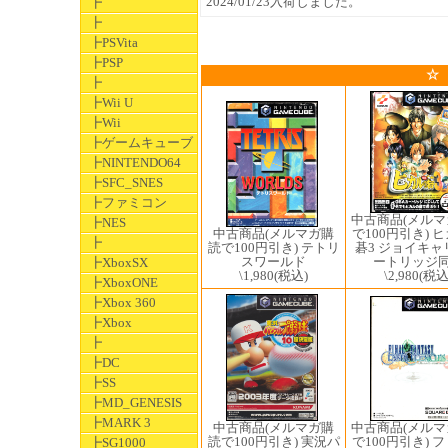
2024/01/23入荷しました。
┣
┣
┣PSVita
┣PSP
☆
┣
┣Wii U
┣Wii
┣ゲームキューブ
┣NINTENDO64
┣SFC_SNES
┣ファミコン
中古商品(メル
┣NES
中古商品(メルマガ購
で100円引き) 
┣
読で100円引き) テトリ
碁3 ジョイキャ
スワールド
ートリッジ
┣XboxSX
\1,980
(税込)
\2,980
(税込
┣XboxONE
┣Xbox 360
┣Xbox
┣
┣DC
┣SS
┣MD_GENESIS
┣MARK 3
中古商品(メル
中古商品(メルマガ購
で100円引き) 
読で100円引き) 実況パ
┣SG1000