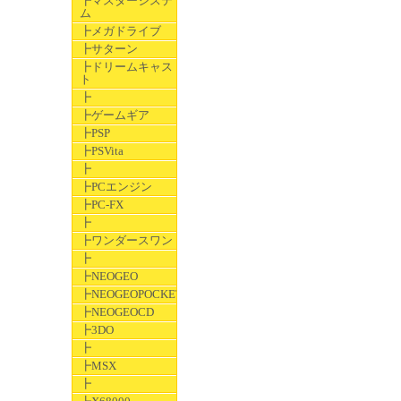
┣マスターシステ
ム
┣メガドライブ
┣サターン
┣ドリームキャス
ト
┣
┣ゲームギア
┣PSP
┣PSVita
┣
┣PCエンジン
┣PC-FX
┣
┣ワンダースワン
┣
┣NEOGEO
┣NEOGEOPOCKET
┣NEOGEOCD
┣3DO
┣
┣MSX
┣