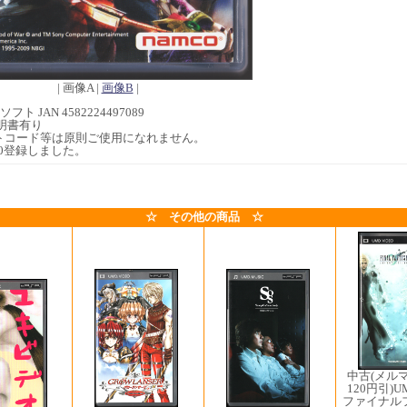
| 画像A |
画像B
|
フト JAN 4582224497089
明書有り
トコード等は原則ご使用になれません。
4/30登録しました。
☆ その他の商品 ☆
中古(メル
120円引)U
ファイナル