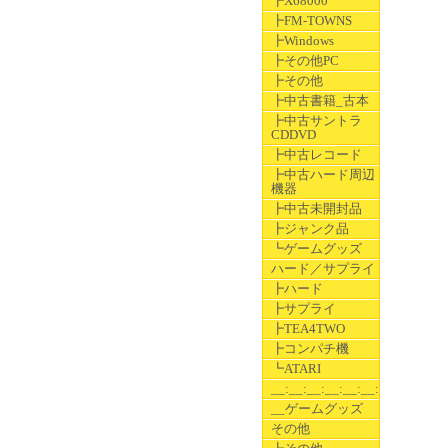
┣X68000
┣FM-TOWNS
┣Windows
┣その他PC
┣その他
┣中古書籍_古本
┣中古サントラ
CDDVD
┣中古レコード
┣中古ハード周辺
機器
┣中古未開封品
┣ジャンク品
┗ゲームグッズ
ハード／サプライ
┣ハード
┣サプライ
┣TEA4TWO
┣コンパチ機
┗ATARI
__:__:__:__:__:__:__
__ゲームグッズ
その他