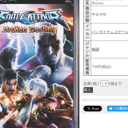
名
Destiny
商
品
中古/PSP
分
類
メ
ー
バンダイナムコゲー
カ
ー
ジ
ャ
格闘
ン
ル
販
売
750円(税込)
価
格
在庫1個／
1個まで