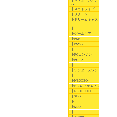
┣マスターシステ
ム
┣メガドライブ
┣サターン
┣ドリームキャス
ト
┣
┣ゲームギア
┣PSP
┣PSVita
┣
┣PCエンジン
┣PC-FX
┣
┣ワンダースワン
┣
┣NEOGEO
┣NEOGEOPOCKET
┣NEOGEOCD
┣3DO
┣
┣MSX
┣