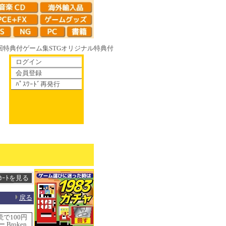
回特典付
ゲーム集
STG
オリジナル特典付
ログイン
会員登録
ﾊﾟｽﾜｰﾄﾞ再発行
散りゆく鏡の花へ 70年代風ロボットアニメ ゲッP-X アレサCOLLECTION
戻る
で100円
Broken