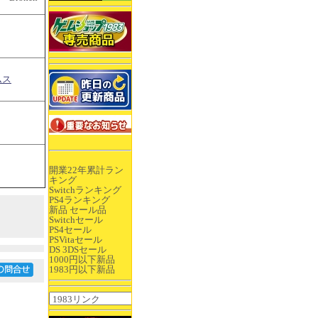
ムス
開業22年累計ラン
キング
Switchランキング
PS4ランキング
新品 セール品
Switchセール
PS4セール
PSVitaセール
DS 3DSセール
1000円以下新品
1983円以下新品