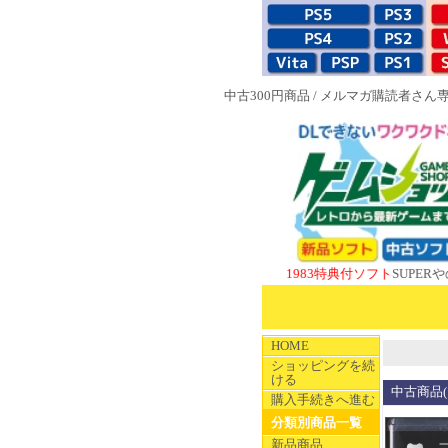
中古300円商品
/
メルマガ購読者さん
NEW 1983特典付ソフト
SUPERやのまん
HOME
ショッピングを続
ける
中古商品(メ
購入手続きへ進む
分類別商品一覧
新品商品