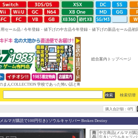
専用セール品
/
今年登録・値下げの中古品
今年登録・値下げの新品セール品
初
総合案内トップページ
COLLECTION 学校であった怖い話と晦󠄀つきこもり ルート16R やがて
検索切替
購入合計額：0円
ルマガ購読で100円引き) ソウルキャリバー Broken Destiny
商
中古商品(メルマガ購読
品
引き) ソウルキャリバー 