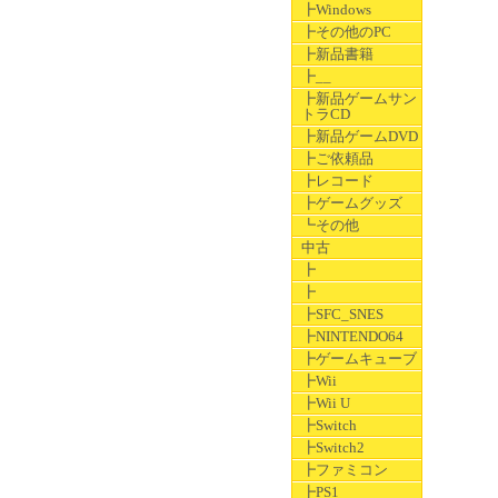
┣Windows
┣その他のPC
┣新品書籍
┣__
┣新品ゲームサン
トラCD
┣新品ゲームDVD
┣ご依頼品
┣レコード
┣ゲームグッズ
┗その他
中古
┣
┣
┣SFC_SNES
┣NINTENDO64
┣ゲームキューブ
┣Wii
┣Wii U
┣Switch
┣Switch2
┣ファミコン
┣PS1