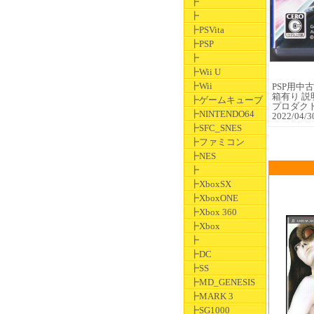
┣
┣
┣PSVita
┣PSP
┣
┣Wii U
┣Wii
PSP用中古ソ
箱有り 説
┣ゲームキューブ
プロダク
┣NINTENDO64
2022/0
┣SFC_SNES
┣ファミコン
┣NES
┣
┣XboxSX
┣XboxONE
┣Xbox 360
┣Xbox
┣
┣DC
┣SS
┣MD_GENESIS
┣MARK 3
┣SG1000