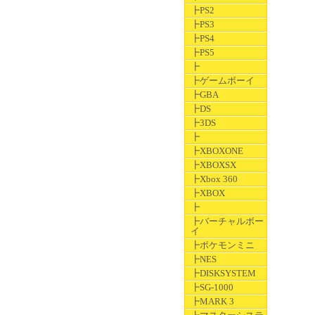
┣PS2
┣PS3
┣PS4
┣PS5
┣
┣ゲームボーイ
┣GBA
┣DS
┣3DS
┣
┣XBOXONE
┣XBOXSX
┣Xbox 360
┣XBOX
┣
┣バーチャルボー
イ
┣ポケモンミニ
┣NES
┣DISKSYSTEM
┣SG-1000
┣MARK 3