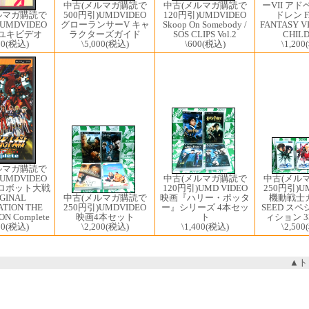
中古(メルマガ購読で
ーVII ア
中古(メルマガ購読で
ルマガ購読で
500円引)UMDVIDEO
ドレン F
120円引)UMDVIDEO
UMDVIDEO
グローランサーV キャ
FANTASY V
Skoop On Somebody /
/ ユキビデオ
ラクターズガイド
CHIL
SOS CLIPS Vol.2
00
(税込)
\5,000
(税込)
\1,200
\600
(税込)
ルマガ購読で
UMDVIDEO
中古(メルマガ購読で
中古(メル
ロボット大戦
120円引)UMD VIDEO
250円引)U
GINAL
中古(メルマガ購読で
映画『ハリー・ポッタ
機動戦士
TION THE
250円引)UMDVIDEO
ー』シリーズ 4本セッ
SEED ス
ON Complete
映画4本セット
ト
ィション 
00
(税込)
\2,200
(税込)
\1,400
(税込)
\2,500
▲ト