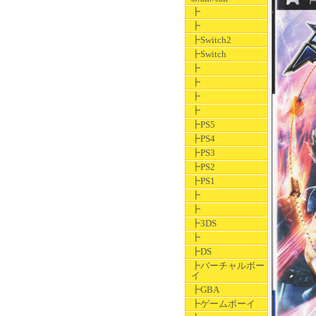
┣
┣
┣Switch2
┣Switch
┣
┣
┣
┣
┣PS5
┣PS4
┣PS3
┣PS2
┣PS1
┣
┣
┣3DS
┣
┣DS
┣バーチャルボー
イ
┣GBA
┣ゲームボーイ