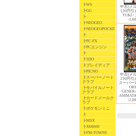
┣WS
中古(メ
┣GG
120円引)
YUKI 
┣
\1,6
┣NEOGEO
┣NEOGEOPOCKET
┣
┣PC-FX
┣PCエンジン
┣
┣3DO
┣プレイディア
┣PICNO
中古(メ
┣スーパーノート
250円引)
クラブ
スーパー
ORI
┣モバイルノート
GENERA
クラブ
ANIMATI
┣カードメールク
\2,0
ラブ
┣ポケモンミニ
┣
┣MSX
┣X68000
┣FM-TOWNS