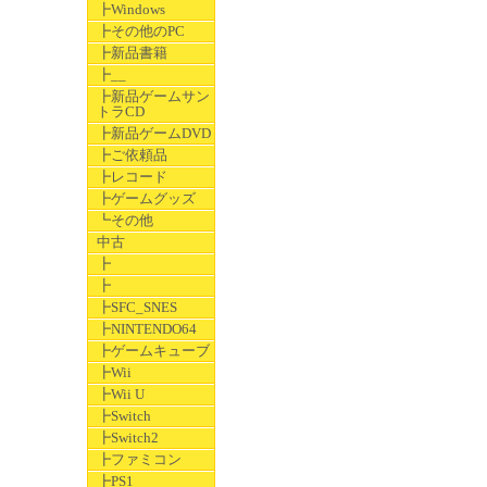
┣Windows
┣その他のPC
┣新品書籍
┣__
┣新品ゲームサン
トラCD
┣新品ゲームDVD
┣ご依頼品
┣レコード
┣ゲームグッズ
┗その他
中古
┣
┣
┣SFC_SNES
┣NINTENDO64
┣ゲームキューブ
┣Wii
┣Wii U
┣Switch
┣Switch2
┣ファミコン
┣PS1