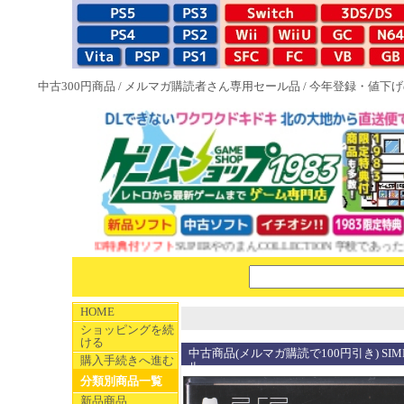
中古300円商品
/
メルマガ購読者さん専用セール品
/
今年登録・値下げ
NEW 1983特典付ソフト
SUPERやのまんCOLLECTION 学校であった怖
HOME
ショッピングを続
ける
中古商品(メルマガ購読で100円引き) SIMPL
購入手続きへ進む
ル
分類別商品一覧
新品商品