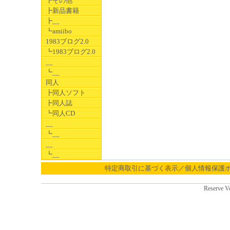
┣その他
┣新品書籍
┣__
┗amiibo
1983ブログ2.0
┗1983ブログ2.0
__
┗__
同人
┣同人ソフト
┣同人誌
┗同人CD
__
┗__
__
┗__
特定商取引に基づく表示／個人情報保護
Reserve V