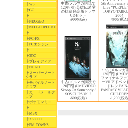
中古(メルマガ購読で
5th Anniversary 
┣WS
120円引) 英雄伝説 零
Live “PURPLE’
┣GG
の軌跡 限定版ドラマ
TOKYO TAIIK
CDセット
2004
┣
\900
(税込)
\900
(税込)
┣NEOGEO
┣NEOGEOPOCKET
┣
┣PC-FX
┣PCエンジン
┣
┣3DO
┣プレイディア
┣PICNO
中古(メルマガ
┣スーパーノート
120円引)UMDV
クラブ
ファイナルファ
ーVII アドベ
中古(メルマガ購読で
┣モバイルノート
ドレン FAIN
120円引)UMDVIDEO
クラブ
FANTASY VII A
Skoop On Somebody /
┣カードメールク
CHILDRE
SOS CLIPS Vol.2
ラブ
\1,200
(税込
\600
(税込)
┣ポケモンミニ
┣
┣MSX
┣X68000
┣FM-TOWNS