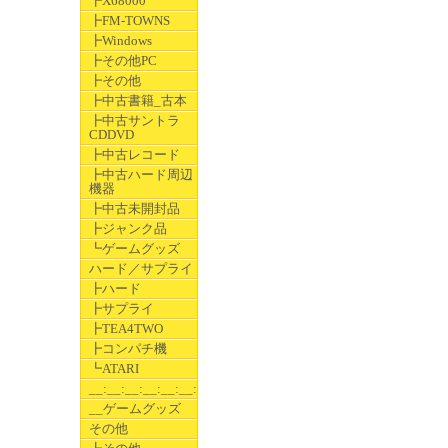
┣X68000
┣FM-TOWNS
┣Windows
┣その他PC
┣その他
┣中古書籍_古本
┣中古サントラ
CDDVD
┣中古レコード
┣中古ハード周辺
機器
┣中古未開封品
┣ジャンク品
┗ゲームグッズ
ハード／サプライ
┣ハード
┣サプライ
┣TEA4TWO
┣コンパチ機
┗ATARI
__:__:__:__:__:__:__
__ゲームグッズ
その他