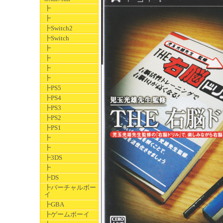
┣
┣
┣Switch2
┣Switch
┣
┣
┣
┣
┣PS5
┣PS4
┣PS3
┣PS2
┣PS1
┣
┣
┣3DS
┣
┣DS
┣バーチャルボー
イ
┣GBA
┣ゲームボーイ