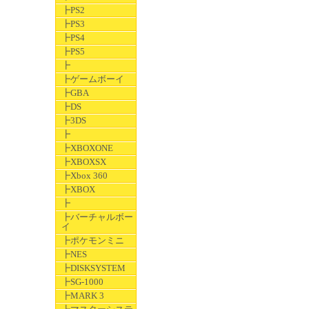
┣PS2
┣PS3
┣PS4
┣PS5
┣
┣ゲームボーイ
┣GBA
┣DS
┣3DS
┣
┣XBOXONE
┣XBOXSX
┣Xbox 360
┣XBOX
┣
┣バーチャルボー
イ
┣ポケモンミニ
┣NES
┣DISKSYSTEM
┣SG-1000
┣MARK 3