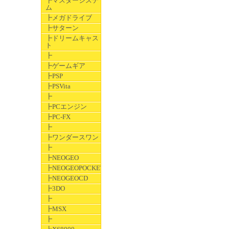
┣マスターシステ
ム
┣メガドライブ
┣サターン
┣ドリームキャス
ト
┣
┣ゲームギア
┣PSP
┣PSVita
┣
┣PCエンジン
┣PC-FX
┣
┣ワンダースワン
┣
┣NEOGEO
┣NEOGEOPOCKET
┣NEOGEOCD
┣3DO
┣
┣MSX
┣