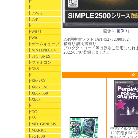
┣
┣
┣PSVita
┣PSP
┣
| 画像A |
画像B
|
┣Wii U
┣Wii
PSP用中古ソフト JAN 4527823993624
箱有り 説明書有り
┣ゲームキューブ
プロダクトコード等は原則ご使用になれ
┣NINTENDO64
2022/05/07登録しました。
┣SFC_SNES
┣ファミコン
┣NES
┣
☆
┣XboxSX
┣XboxONE
┣Xbox 360
┣Xbox
┣
┣DC
┣SS
┣MD_GENESIS
中古(メルマガ
┣MARK 3
120円引)UMDV
┣SG1000
ポルノグラフィテ