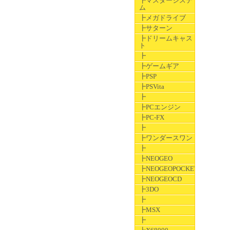
┣マスターシステ
ム
┣メガドライブ
┣サターン
┣ドリームキャス
ト
┣
┣ゲームギア
┣PSP
┣PSVita
┣
┣PCエンジン
┣PC-FX
┣
┣ワンダースワン
┣
┣NEOGEO
┣NEOGEOPOCKET
┣NEOGEOCD
┣3DO
┣
┣MSX
┣