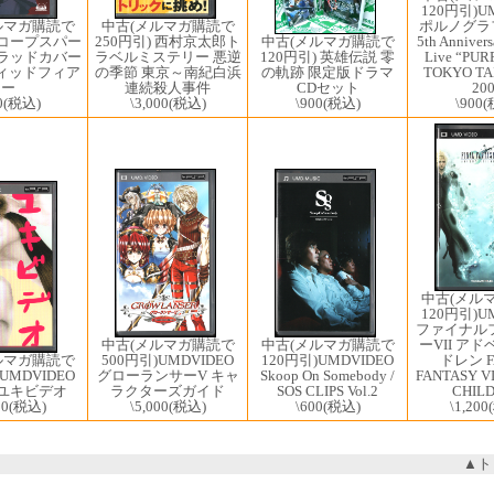
120円引)U
ルマガ購読で
ポルノグラフ
中古(メルマガ購読で
) コープスパー
中古(メルマガ購読で
5th Annivers
250円引) 西村京太郎ト
ブラッドカバー
120円引) 英雄伝説 零
Live “PUR
ラベルミステリー 悪逆
ィッドフィア
の軌跡 限定版ドラマ
TOKYO TA
の季節 東京～南紀白浜
ー
CDセット
20
連続殺人事件
0
(税込)
\900
(税込)
\900
(
\3,000
(税込)
中古(メル
120円引)U
ファイナル
中古(メルマガ購読で
ーVII ア
中古(メルマガ購読で
ルマガ購読で
500円引)UMDVIDEO
ドレン F
120円引)UMDVIDEO
UMDVIDEO
グローランサーV キャ
FANTASY V
Skoop On Somebody /
/ ユキビデオ
ラクターズガイド
CHIL
SOS CLIPS Vol.2
00
(税込)
\5,000
(税込)
\1,200
\600
(税込)
▲ト