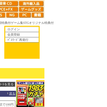
回特典付
ゲーム集
STG
オリジナル特典付
ログイン
会員登録
ﾊﾟｽﾜｰﾄﾞ再発行
りゆく鏡の花へ 70年代風ロボットアニメ ゲッP-X アレサCOLLECTION
戻る
読で100円