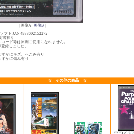
| 画像A |
画像B
|
フト JAN 4988602152272
明書有り
トコード等は原則ご使用になれません。
2/15登録しました。
わずかにキズ、へこみ有り
わずかに傷み有り
☆ その他の商品 ☆
中古(メル