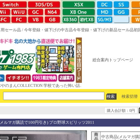
専用セール品
/
今年登録・値下げの中古品
今年登録・値下げの新品セール品
初
総合案内トップページ
COLLECTION 学校であった怖い話と晦󠄀つきこもり ルート16R やがて散
検索切替
購入合計額：0円
メルマガ購読で100円引き) プロ野球スピリッツ2011
商
中古商品(メルマガ購
品