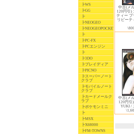
┣WS
中古(メ
┣GG
120円引
ティー 
┣
リピーテ
┣NEOGEO
\80
┣NEOGEOPOCKET
┣
┣PC-FX
┣PCエンジン
┣
┣3DO
┣プレイディア
┣PICNO
┣スーパーノート
クラブ
┣モバイルノート
クラブ
┣カードメールク
中古(メ
ラブ
120円引)
YUKI 
┣ポケモンミニ
\1,6
┣
┣MSX
┣X68000
┣FM-TOWNS