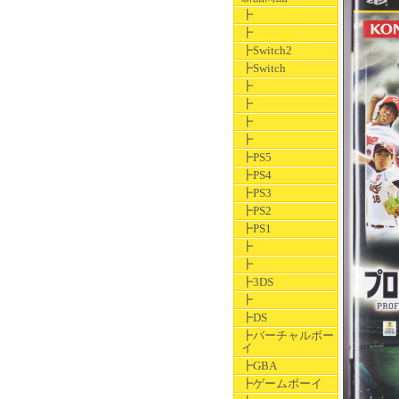
┣
┣
┣Switch2
┣Switch
┣
┣
┣
┣
┣PS5
┣PS4
┣PS3
┣PS2
┣PS1
┣
┣
┣3DS
┣
┣DS
┣バーチャルボー
イ
┣GBA
┣ゲームボーイ