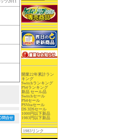
ッツ2011
開業22年累計ラン
キング
Switchランキング
PS4ランキング
新品 セール品
Switchセール
PS4セール
PSVitaセール
DS 3DSセール
1000円以下新品
1983円以下新品