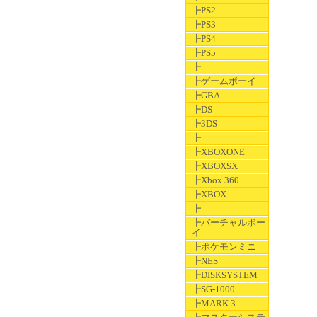
┣PS2
┣PS3
┣PS4
┣PS5
┣
┣ゲームボーイ
┣GBA
┣DS
┣3DS
┣
┣XBOXONE
┣XBOXSX
┣Xbox 360
┣XBOX
┣
┣バーチャルボー
イ
┣ポケモンミニ
┣NES
┣DISKSYSTEM
┣SG-1000
┣MARK 3