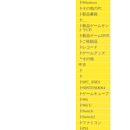
┣Windows
┣その他のPC
┣新品書籍
┣__
┣新品ゲームサン
トラCD
┣新品ゲームDVD
┣ご依頼品
┣レコード
┣ゲームグッズ
┗その他
中古
┣
┣
┣SFC_SNES
┣NINTENDO64
┣ゲームキューブ
┣Wii
┣Wii U
┣Switch
┣Switch2
┣ファミコン
┣PS1