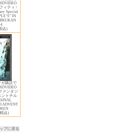
MDVIDEO
ィティ /
ary Special
PLE’S” IN
IIKUKAN
04
税込)
マガ購読で
MDVIDEO
ファンタジ
ドベントチル
AINAL
II ADVENT
DREN
(税込)
ップに戻る