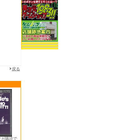
戻る
マガ購読で