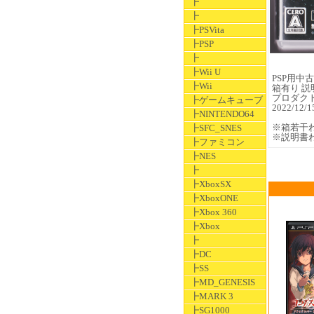
┣
┣
┣PSVita
┣PSP
┣
┣Wii U
PSP用中古ソ
┣Wii
箱有り 説
プロダク
┣ゲームキューブ
2022/1
┣NINTENDO64
※箱若干
┣SFC_SNES
※説明書
┣ファミコン
┣NES
┣
┣XboxSX
┣XboxONE
┣Xbox 360
┣Xbox
┣
┣DC
┣SS
┣MD_GENESIS
┣MARK 3
┣SG1000