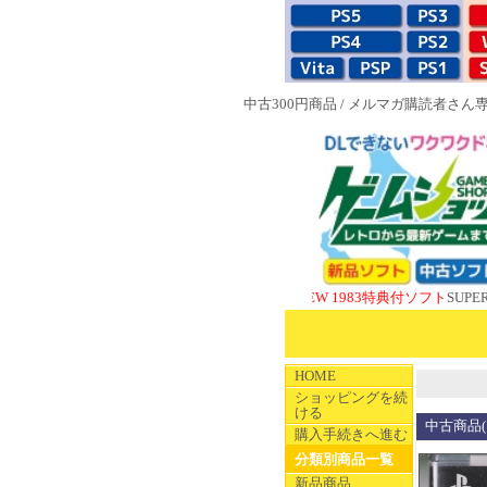
中古300円商品
/
メルマガ購読者さん
NEW 1983特典付ソフト
SUPERやのまん
HOME
ショッピングを続
ける
中古商品(
購入手続きへ進む
分類別商品一覧
新品商品