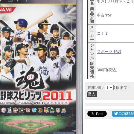
引き) プロ野球スピリ
名
商
品
中古/PSP
分
類
メ
ー
コナミ
カ
ー
ジ
ャ
スポーツ 野球
ン
ル
販
売
380円(税込)
価
格
在庫1個／
1個まで