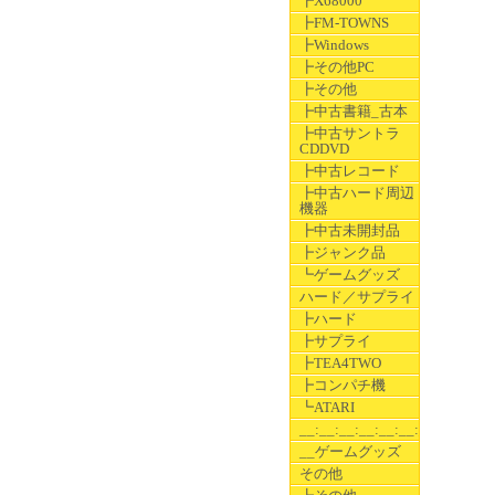
┣X68000
┣FM-TOWNS
┣Windows
┣その他PC
┣その他
┣中古書籍_古本
┣中古サントラ
CDDVD
┣中古レコード
┣中古ハード周辺
機器
┣中古未開封品
┣ジャンク品
┗ゲームグッズ
ハード／サプライ
┣ハード
┣サプライ
┣TEA4TWO
┣コンパチ機
┗ATARI
__:__:__:__:__:__:__
__ゲームグッズ
その他