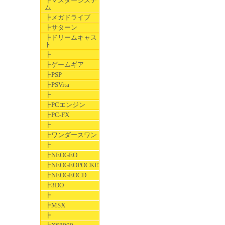
┣マスターシステ
ム
┣メガドライブ
┣サターン
┣ドリームキャス
ト
┣
┣ゲームギア
┣PSP
┣PSVita
┣
┣PCエンジン
┣PC-FX
┣
┣ワンダースワン
┣
┣NEOGEO
┣NEOGEOPOCKET
┣NEOGEOCD
┣3DO
┣
┣MSX
┣