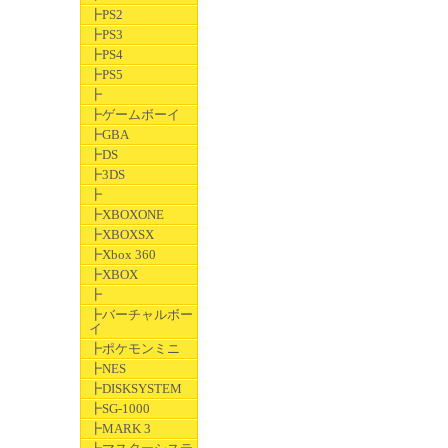
┣PS2
┣PS3
┣PS4
┣PS5
┣
┣ゲームボーイ
┣GBA
┣DS
┣3DS
┣
┣XBOXONE
┣XBOXSX
┣Xbox 360
┣XBOX
┣
┣バーチャルボー
イ
┣ポケモンミニ
┣NES
┣DISKSYSTEM
┣SG-1000
┣MARK 3