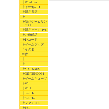
┣Windows
┣その他のPC
┣新品書籍
┣__
┣新品ゲームサン
トラCD
┣新品ゲームDVD
┣ご依頼品
┣レコード
┣ゲームグッズ
┗その他
中古
┣
┣
┣SFC_SNES
┣NINTENDO64
┣ゲームキューブ
┣Wii
┣Wii U
┣Switch
┣Switch2
┣ファミコン
┣PS1