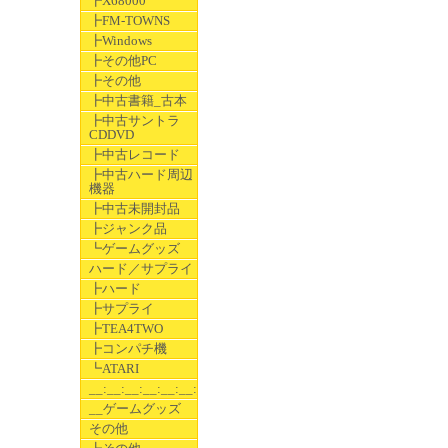
┣X68000
┣FM-TOWNS
┣Windows
┣その他PC
┣その他
┣中古書籍_古本
┣中古サントラ
CDDVD
┣中古レコード
┣中古ハード周辺
機器
┣中古未開封品
┣ジャンク品
┗ゲームグッズ
ハード／サプライ
┣ハード
┣サプライ
┣TEA4TWO
┣コンパチ機
┗ATARI
__:__:__:__:__:__:__
__ゲームグッズ
その他