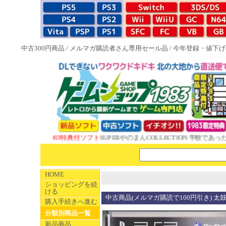
中古300円商品
/
メルマガ購読者さん専用セール品
/
今年登録・値下げ
NEW 1983特典付ソフト
SUPERやのまんCOLLECTION 学校であっ
HOME
ショッピングを続
ける
中古商品(メルマガ購読で100円引き) 太
購入手続きへ進む
分類別商品一覧
新品商品