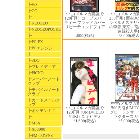
┣WS
┣GG
中古(メルマガ購読で
中古(メルマガ
┣
120円引) コープスパー
250円引) 西村
ティー ブラッドカバー
ラベルミステリ
┣NEOGEO
リピーティッドフィア
の季節 東京～
┣NEOGEOPOCKET
ー
連続殺人事
\800
(税込)
┣
\3,000
(税込
┣PC-FX
┣PCエンジン
┣
┣3DO
┣プレイディア
┣PICNO
┣スーパーノート
クラブ
┣モバイルノート
クラブ
┣カードメールク
中古(メルマガ
ラブ
中古(メルマガ購読で
500円引)UMDV
┣ポケモンミニ
120円引)UMDVIDEO
グローランサーV
YUKI / ユキビデオ
ラクターズガ
┣
\1,600
(税込)
\5,000
(税込
┣MSX
┣X68000
┣FM-TOWNS