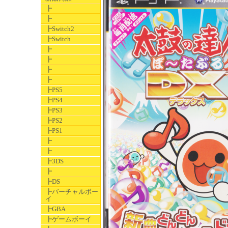
┣
┣
┣Switch2
┣Switch
┣
┣
┣
┣
┣PS5
┣PS4
┣PS3
┣PS2
┣PS1
┣
┣
┣3DS
┣
┣DS
┣バーチャルボー
イ
┣GBA
┣ゲームボーイ