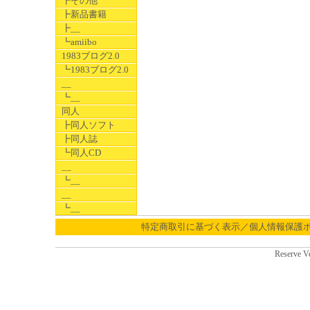
┣その他
┣新品書籍
┣__
┗amiibo
1983ブログ2.0
┗1983ブログ2.0
__
┗__
同人
┣同人ソフト
┣同人誌
┗同人CD
__
┗__
__
┗__
特定商取引に基づく表示／個人情報保護
Reserve V