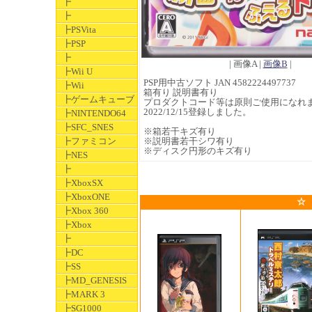
┣
┣
┣PSVita
┣PSP
┣
| 画像A |
画像B
|
┣Wii U
PSP用中古ソフト JAN 4582224497737
┣Wii
箱有り 説明書有り
┣ゲームキューブ
プロダクトコード等は原則ご使用になれ
2022/12/15登録しました。
┣NINTENDO64
┣SFC_SNES
※箱若干キズ有り
┣ファミコン
※説明書若干シワ有り
※ディスク円形のキズ有り
┣NES
┣
┣XboxSX
┣XboxONE
☆
┣Xbox 360
┣Xbox
┣
┣DC
┣SS
┣MD_GENESIS
┣MARK 3
┣SG1000